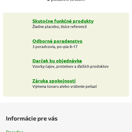
O
v
l
á
Skutočne funkčné produkty
Žiadne placebo, tisíce referencií
d
a
c
Odborné poradenstvo
i
3 poradcovia, po–pia 8–17
e
p
Darček ku objednávke
r
Vzorky čajov, proteínov a ďalších produktov
v
k
Záruka spokojnosti
y
Výmena tovaru alebo vrátenie peňazí
v
ý
Z
p
i
á
Informácie pre vás
s
p
u
ä
Poradna