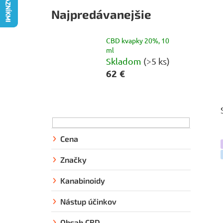
Najpredávanejšie
CBD kvapky 20%, 10
ml
Skladom
(>5 ks)
62 €
B
o
č
n
Cena
ý
Značky
p
a
Kanabinoidy
n
Nástup účinkov
e
l
Obsah CBD