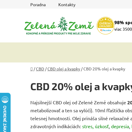
Prejsť
Poradna
Kontakty
na
obsah
98% sp
viac 3500
Domov
/
CBD
/
CBD olej a kvapky
/
CBD 20% olej a kvapky
CBD 20% olej a kvapk
Najsilnejší CBD olej od Zelené Země obsahuje
2
metabolizovať a ten sa vylúči). 10ml fľaštička 
telesnej hmotnosti. Olej prináša silné relaxačné a
zdravotných indikáciách:
stres, úzkosť
,
depresia
,