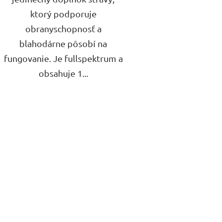
ktorý podporuje
obranyschopnosť a
blahodárne pôsobí na
fungovanie. Je fullspektrum a
obsahuje 1...
O
v
l
á
d
a
c
i
e
p
r