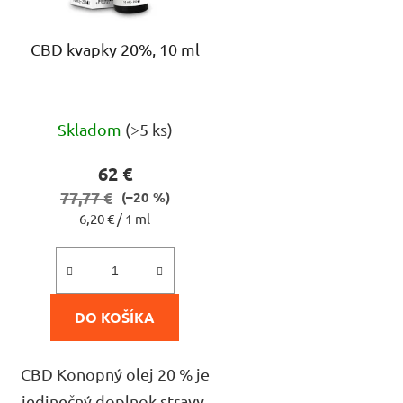
r
o
CBD kvapky 20%, 10 ml
d
u
k
Priemerné
t
Skladom
(>5 ks)
hodnotenie
o
produktu
v
62 €
je
77,77 €
(–20 %)
Jednotková
6,20 € / 1 ml
3,8
cena:
z
5
hviezdičiek.
DO KOŠÍKA
CBD Konopný olej 20 % je
jedinečný doplnok stravy,