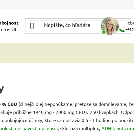
okojnosť
Potrebu
 recenzií
+420
y
0 % CBD
(silnejší olej neponúkame, pretože sa domnievame, že v
obsahuje približne 1940 mg - 2000 mg CBD v 250 kvapkách. Odpor
 upokojujúce účinky, ktoré sa dostavia 0,5 - 1 hodinu po použití 
bolesť
,
nespavosť
,
epilepsia
, skleróza multiplex,
ADHD
,
autizmu