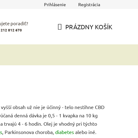
Prihlásenie
Registrácia
jete poradiť?
PRÁZDNY KOŠÍK
 212 812 670
NÁKUPNÝ
KOŠÍK
yšší obsah už nie je účinný - telo nestihne CBD
účaná denná dávka je 0,5 - 1 kvapka na 10 kg
a trvajú 4 - 6 hodín. Olej je vhodný pri týchto
s
, Parkinsonova choroba,
diabetes
alebo iné.