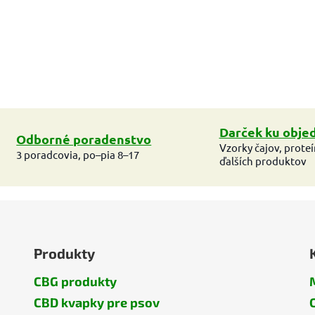
v
k
y
v
ý
p
i
s
u
Darček ku obje
Odborné poradenstvo
Vzorky čajov, prote
3 poradcovia, po–pia 8–17
ďalších produktov
Produkty
CBG produkty
CBD kvapky pre psov