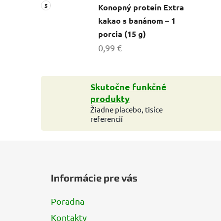
Konopný proteín Extra
kakao s banánom – 1
porcia (15 g)
0,99 €
Skutočne funkčné
produkty
Žiadne placebo, tisíce
referencií
Z
á
Informácie pre vás
p
ä
Poradna
t
Kontakty