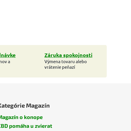
dnávke
Záruka spokojnosti
ínov a
Výmena tovaru alebo
vrátenie peňazí
Kategórie Magazín
Magazín o konope
CBD pomáha u zvierat