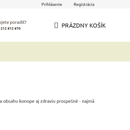
Prihlásenie
Registrácia
jete poradiť?
PRÁZDNY KOŠÍK
 212 812 670
NÁKUPNÝ
KOŠÍK
ka obsahu konope aj zdraviu prospešné - najmä