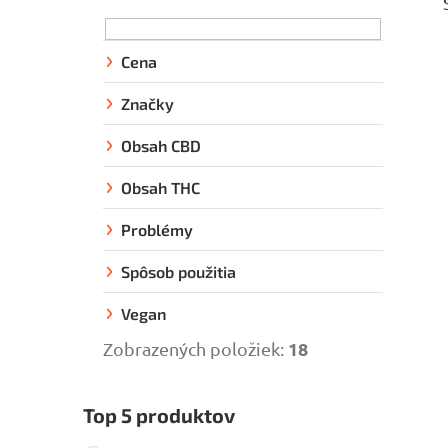
o
č
n
Cena
ý
Značky
p
a
Obsah CBD
n
Obsah THC
e
l
Problémy
Spôsob použitia
Vegan
18
Zobrazených položiek:
Top 5 produktov