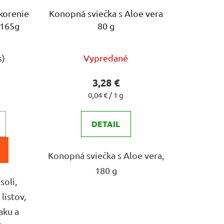
korenie
Konopná sviečka s Aloe vera
 165g
80 g
s)
Vypredané
3,28 €
Jednotková
0,04 € / 1 g
cena:
DETAIL
Konopná sviečka s Aloe vera,
180 g
soli,
listov,
aku a