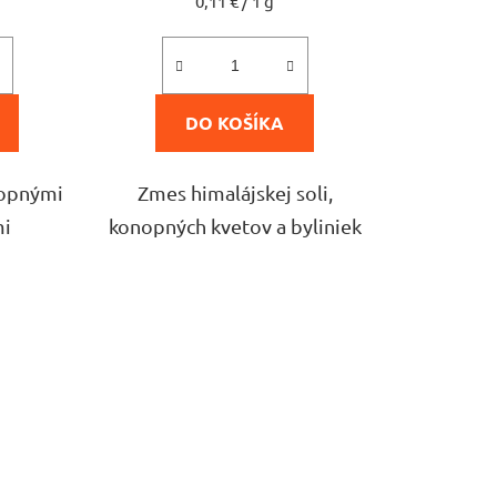
0,11 € / 1 g
cena:
5,0
z
5
DO KOŠÍKA
čiek.
hviezdičiek.
nopnými
Zmes himalájskej soli,
mi
konopných kvetov a byliniek