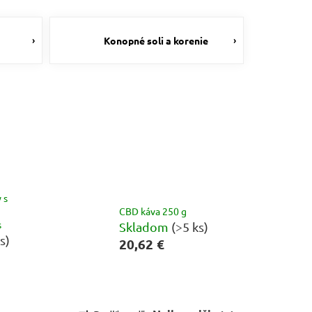
Konopné soli a korenie
 s
CBD káva 250 g
s
Skladom
(>5 ks)
s)
20,62 €
R