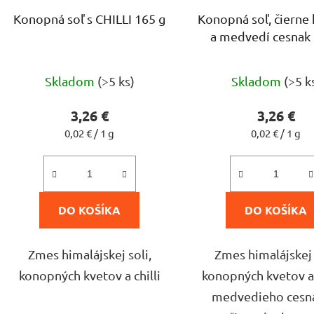
Konopná soľ s CHILLI 165 g
Konopná soľ, čierne 
a medvedí cesnak
Priemerné
Skladom
(>5 ks)
Skladom
(>5 k
hodnotenie
produktu
3,26 €
3,26 €
je
Jednotková
Jednotková
0,02 € / 1 g
0,02 € / 1 g
cena:
cena:
5,0
z
5
DO KOŠÍKA
DO KOŠÍKA
hviezdičiek.
Zmes himalájskej soli,
Zmes himalájskej 
konopných kvetov a chilli
konopných kvetov a 
medvedieho cesn