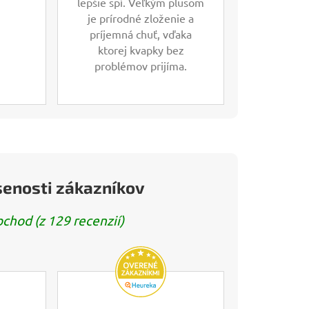
lepšie spí. Veľkým plusom
je prírodné zloženie a
príjemná chuť, vďaka
ktorej kvapky bez
problémov prijíma.
senosti zákazníkov
hod (z 129 recenzií)