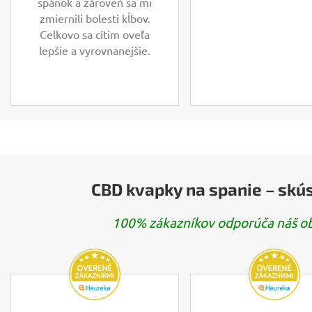
spánok a zároveň sa mi
zmiernili bolesti kĺbov.
Celkovo sa cítim oveľa
lepšie a vyrovnanejšie.
CBD kvapky na spanie – skú
100% zákazníkov odporúča náš obc