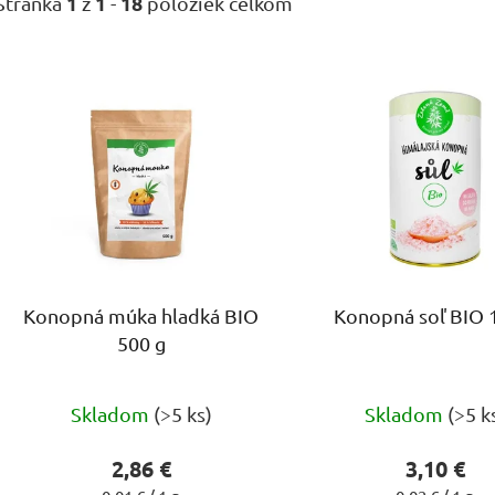
1
1
18
Stránka
z
-
položiek celkom
V
ý
p
i
s
p
r
o
d
Konopná múka hladká BIO
Konopná soľ BIO 
u
500 g
k
t
Priemerné
Priem
o
Skladom
(>5 ks)
Skladom
(>5 k
hodnotenie
hodno
v
produktu
produ
2,86 €
3,10 €
je
je
Jednotková
Jednotková