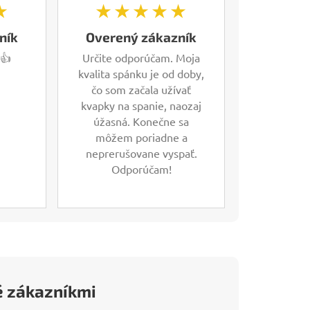
★
★★★★★
ník
Overený zákazník
 👍
Určite odporúčam. Moja
kvalita spánku je od doby,
čo som začala užívať
kvapky na spanie, naozaj
úžasná. Konečne sa
môžem poriadne a
neprerušovane vyspať.
Odporúčam!
é zákazníkmi