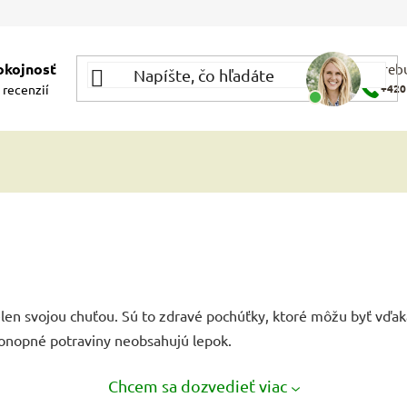
okojnosť
Potrebu
 recenzií
+420
ielen svojou chuťou. Sú to zdravé pochúťky, ktoré môžu byť vďa
onopné potraviny neobsahujú lepok.
Chcem sa dozvedieť viac