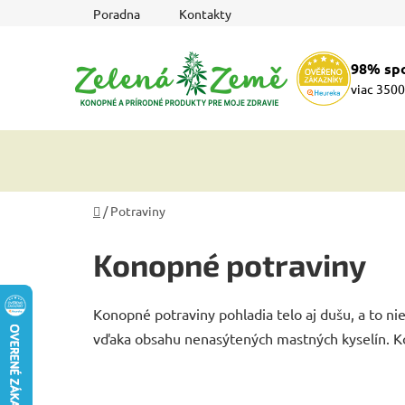
Prejsť
Poradna
Kontakty
na
obsah
98% sp
viac 3500
Domov
/
Potraviny
Konopné potraviny
Konopné potraviny pohladia telo aj dušu, a to n
vďaka obsahu nenasýtených mastných kyselín. K