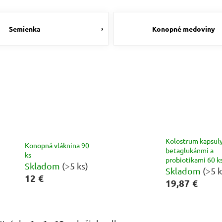
Semienka
Konopné medoviny
Kolostrum kapsuly
Konopná vláknina 90
betaglukánmi a
ks
probiotikami 60 k
Skladom
(>5 ks)
Skladom
(>5 k
12 €
19,87 €