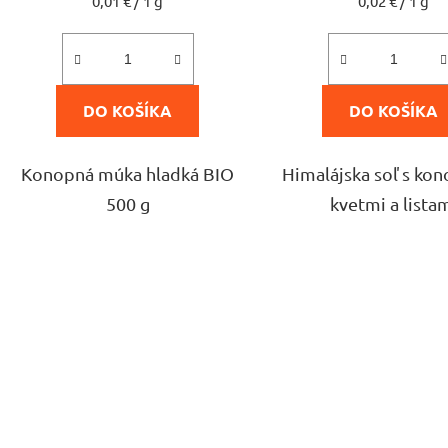
0,01 € / 1 g
0,02 € / 1 g
cena:
cena:
5,0
4,8
z
z
5
5
DO KOŠÍKA
DO KOŠÍKA
hviezdičiek.
hviezdi
Konopná múka hladká BIO
Himalájska soľ s ko
500 g
kvetmi a lista