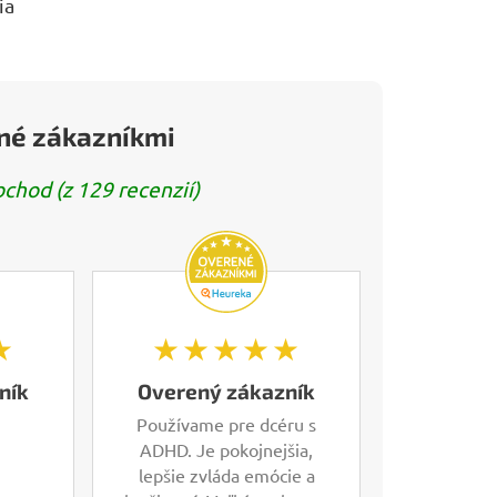
ia
né zákazníkmi
hod (z 129 recenzií)
★
★★★★★
ník
Overený zákazník
Používame pre dcéru s
ADHD. Je pokojnejšia,
lepšie zvláda emócie a