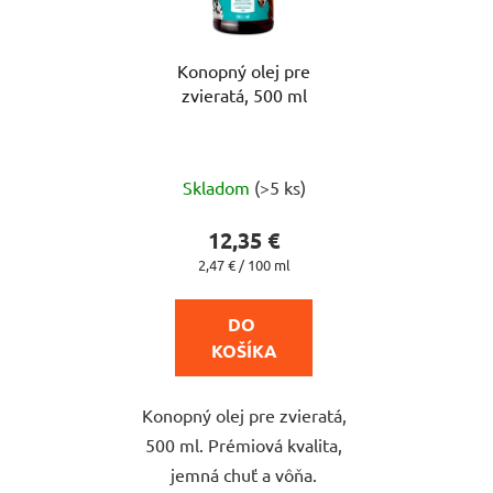
Konopný olej pre
zvieratá, 500 ml
Priemerné
Skladom
(>5 ks)
hodnotenie
produktu
12,35 €
je
Jednotková
2,47 € / 100 ml
cena:
4,2
z
DO 
5
KOŠÍKA
hviezdičiek.
Konopný olej pre zvieratá,
500 ml. Prémiová kvalita,
jemná chuť a vôňa.