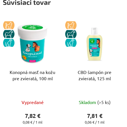
Súvisiaci tovar
KOCKA
KOCKA
KUN
KUN
PES
PES
Konopná masť na kožu
CBD šampón pre
pre zvieratá, 100 ml
zvieratá, 125 ml
Priemerné
Priemerné
Vypredané
Skladom
(>5 ks)
hodnotenie
hodnotenie
produktu
produktu
7,82 €
7,81 €
je
je
Jednotková
Jednotková
0,08 € / 1 ml
0,06 € / 1 ml
cena:
cena: