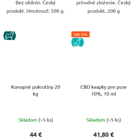
Bez obilnín. Český
prírodné zloženie. Český
produkt. Hmotnosť: 500 g.
produkt. 200 g
KUN
CBD 10%
PES
Konopné pokrutiny 20
CBD kvapky pre psov
kg
10%, 10 ml
Priemerné
Priemerné
Skladom
(>5 ks)
Skladom
(>5 ks)
hodnotenie
hodnotenie
produktu
produktu
44 €
41,80 €