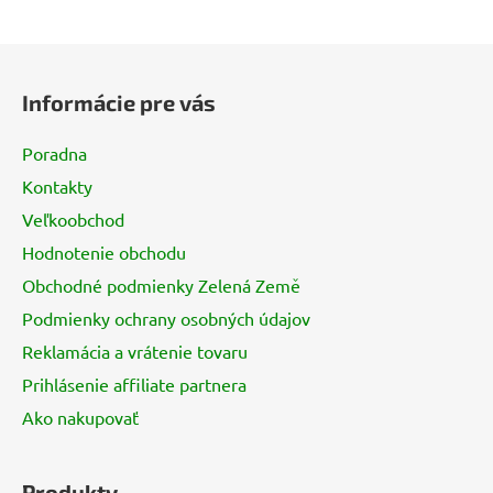
Z
á
Informácie pre vás
p
ä
Poradna
t
Kontakty
i
Veľkoobchod
e
Hodnotenie obchodu
Obchodné podmienky Zelená Země
Podmienky ochrany osobných údajov
Reklamácia a vrátenie tovaru
Prihlásenie affiliate partnera
Ako nakupovať
Produkty