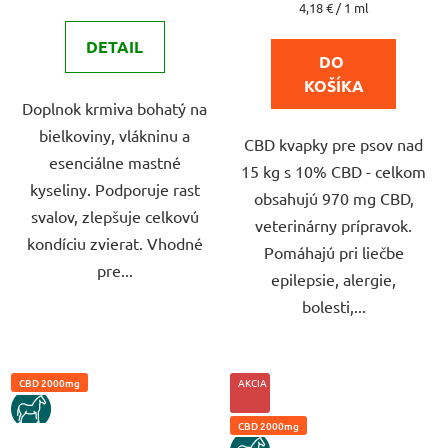
je
je
Jednotková
4,18 € / 1 ml
cena:
4,2
4,2
DETAIL
z
z
DO 
5
5
KOŠÍKA
Doplnok krmiva bohatý na
hviezdičiek.
hviezdičiek.
bielkoviny, vlákninu a
CBD kvapky pre psov nad
esenciálne mastné
15 kg s 10% CBD - celkom
kyseliny. Podporuje rast
obsahujú 970 mg CBD,
svalov, zlepšuje celkovú
veterinárny prípravok.
kondíciu zvierat. Vhodné
Pomáhajú pri liečbe
pre...
epilepsie, alergie,
bolesti,...
CBD 2000mg
AKCIA
KUN
CBD 2000mg
KUN