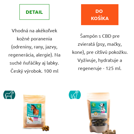
4,9
5,0
z
z
DO 
DETAIL
5
5
KOŠÍKA
hviezdičiek.
hviezdičiek.
Vhodná na akékoľvek
Šampón s CBD pre
kožné poranenia
zvieratá (psy, mačky,
(odreniny, rany, jazvy,
kone), pre citlivú pokožku.
regenerácia, alergie). Na
Vyživuje, hydratuje a
suché ňufáčiky aj labky.
regeneruje - 125 ml.
Český výrobok. 100 ml
KUN
PES