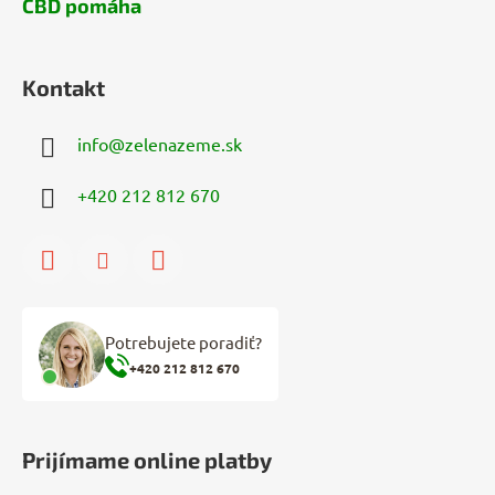
CBD pomáha
Kontakt
info
@
zelenazeme.sk
+420 212 812 670
Potrebujete poradiť?
+420 212 812 670
Prijímame online platby