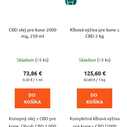
CBD olej pre kone 2000
Kĺbová výživa pre kone s
mg, 250 ml
CBD 2 kg
Priemerné
Priemerné
Skladom
(>5 ks)
Skladom
(>5 ks)
hodnotenie
hodnotenie
produktu
produktu
73,86 €
125,60 €
je
je
Jednotková
Jednotková
0,30 € / 1 ml
62,80 € / 1 kg
cena:
cena:
5,0
4,8
z
z
DO 
DO 
5
5
KOŠÍKA
KOŠÍKA
hviezdičiek.
hviezdičiek.
Konopný olej s CBD pre
Kompletná kĺbová výživa
kone. Obsah CBD 2 000
pre kone s CBD (2000