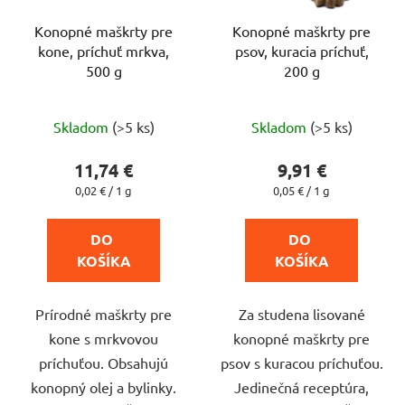
Konopné maškrty pre
Konopné maškrty pre
kone, príchuť mrkva,
psov, kuracia príchuť,
500 g
200 g
Priemerné
Priemerné
Skladom
(>5 ks)
Skladom
(>5 ks)
hodnotenie
hodnotenie
produktu
produktu
11,74 €
9,91 €
je
je
Jednotková
Jednotková
0,02 € / 1 g
0,05 € / 1 g
cena:
cena:
5,0
5,0
z
z
DO 
DO 
5
5
KOŠÍKA
KOŠÍKA
hviezdičiek.
hviezdičiek.
Prírodné maškrty pre
Za studena lisované
kone s mrkvovou
konopné maškrty pre
príchuťou. Obsahujú
psov s kuracou príchuťou.
konopný olej a bylinky.
Jedinečná receptúra,