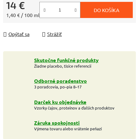
14 €
DO KOŠÍKA
Jednotková cena:
1,40 € / 100 ml
Opýtať sa
Strážiť
Skutočne funkčné produkty
Žiadne placebo, tisíce referencií
Odborné poradenstvo
3 poradcovia, po–pia 8–17
Darček ku objednávke
Vzorky čajov, proteínov a ďalších produktov
Záruka spokojnosti
Výmena tovaru alebo vrátenie peňazí