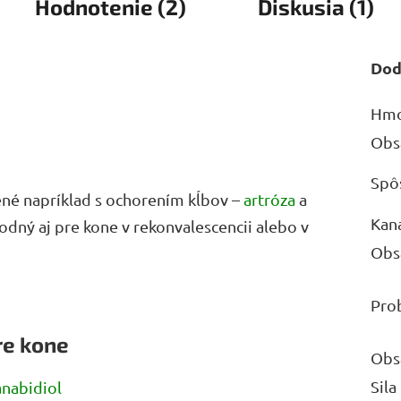
Hodnotenie (2)
Diskusia (1)
Dod
Hmo
Obs
Spô
ené napríklad s ochorením kĺbov –
artróza
a
Kan
odný aj pre kone v rekonvalescencii alebo v
Obs
Pro
re kone
Obs
Sila
nabidiol