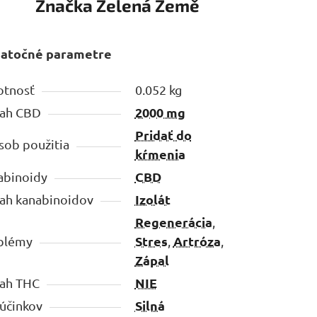
Značka
Zelená Země
atočné parametre
tnosť
0.052 kg
2000 mg
ah CBD
Pridať do
sob použitia
kŕmenia
CBD
abinoidy
Izolát
ah kanabinoidov
Regenerácia
,
Stres
Artróza
blémy
,
,
Zápal
NIE
ah THC
Silná
 účinkov