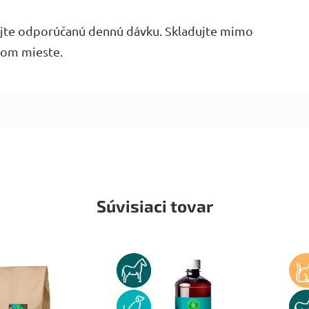
čujte odporúčanú dennú dávku. Skladujte mimo
vom mieste.
Súvisiaci tovar
KUN
KOC
PES
KU