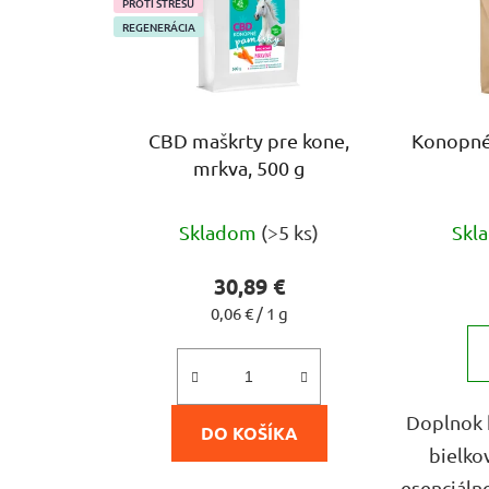
PROTI STRESU
REGENERÁCIA
CBD maškrty pre kone,
Konopné 
mrkva, 500 g
Priemerné
Skladom
(>5 ks)
Skl
hodnotenie
produktu
30,89 €
je
Jednotková
0,06 € / 1 g
cena:
5,0
z
5
Doplnok 
DO KOŠÍKA
hviezdičiek.
bielkov
esenciáln