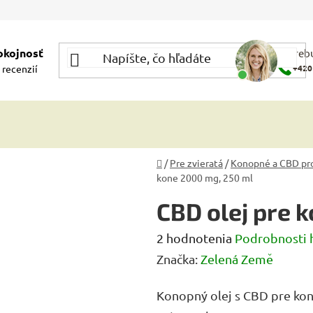
okojnosť
Potrebu
 recenzií
+420
Domov
/
Pre zvieratá
/
Konopné a CBD pr
kone 2000 mg, 250 ml
CBD olej pre 
Priemerné
2 hodnotenia
Podrobnosti 
hodnotenie
Značka:
Zelená Země
produktu
Konopný olej s CBD pre kon
je