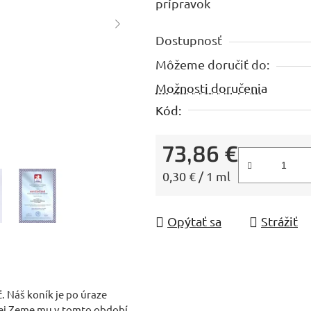
prípravok
5,0
z
Dostupnosť
5
Môžeme doručiť do:
hviezdičiek.
Možnosti doručenia
Kód:
73,86 €
Jednotková cena:
0,30 € / 1 ml
Opýtať sa
Strážiť
 Náš koník je po úraze
nej Zeme mu v tomto období