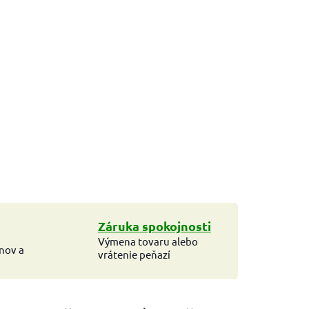
Záruka spokojnosti
Výmena tovaru alebo
ínov a
vrátenie peňazí