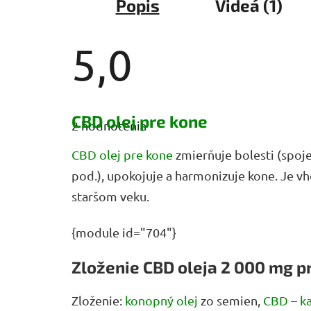
Popis
Videá (1)
5,0
Priemerné
hodnotenie
CBD olej pre kone
2 hodnotenia
produktu
je
5,0
CBD olej pre kone
zmierňuje bolesti (spoj
z
pod.), upokojuje a harmonizuje kone. Je vh
5
hviezdičiek.
staršom veku.
{module id="704"}
Zloženie CBD oleja 2 000 mg p
Zloženie:
konopný olej
zo semien,
CBD – ka