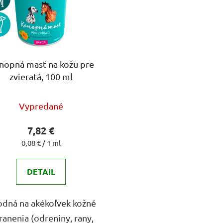
S
nopná masť na kožu pre
zvieratá, 100 ml
Priemerné
Vypredané
hodnotenie
produktu
7,82 €
je
Jednotková
0,08 € / 1 ml
cena:
4,9
DETAIL
z
5
hviezdičiek.
dná na akékoľvek kožné
ranenia (odreniny, rany,