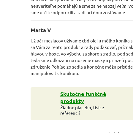
neuveriteľne pomáhajú a sme za ne naozaj veľmi vď
sme určite odporučili a radi pri ňom zostávame.
Marta V
Už pár mesiacov užívame cbd olej u môjho koníka
sa Vám za tento produkt a rady poďakovať, príznaky
hlavou v boxe, vo výbehu sa skoro stratilo, pod sedl
teda sme odkázaní na nosenie masky a priazeň po
združenie Pohľad zo sedla a konečne môžu prísť det
manipulovať s koníkom.
Skutočne funkčné
produkty
Žiadne placebo, tisíce
referencií