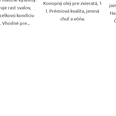
Konopný olej pre zvieratá, 1
jaz
je rast svalov,
l. Prémiová kvalita, jemná
Na 
 celkovú kondíciu
chuť a vôňa.
. Vhodné pre...