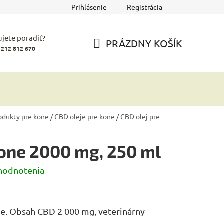
Prihlásenie
Registrácia
jete poradiť?
PRÁZDNY KOŠÍK
 212 812 670
NÁKUPNÝ
KOŠÍK
odukty pre kone
/
CBD oleje pre kone
/
CBD olej pre
kone 2000 mg, 250 ml
hodnotenia
e. Obsah CBD 2 000 mg, veterinárny