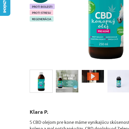
PROTI BOLESTI
PROTI STRESU
REGENERÁCIA
Klara P.
S CBD olejom pre kone máme vynikajúcu skúsenosť.
kolena a mal potrhané väzy. CBD doplnky od Zele