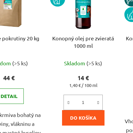
PE
pokrutiny 20 kg
Konopný olej pre zvieratá
Ko
1000 ml
Priemerné
Priemerné
adom
(>5 ks)
Skladom
(>5 ks)
hodnotenie
hodnotenie
produktu
produktu
44 €
14 €
je
je
Jednotková
1,40 € / 100 ml
cena:
4,2
4,7
DETAIL
z
z
5
5
krmiva bohatý na
DO KOŠÍKA
hviezdičiek.
hviezdičiek.
Vho
iny, vlákninu a
po
e mastné kyseliny.