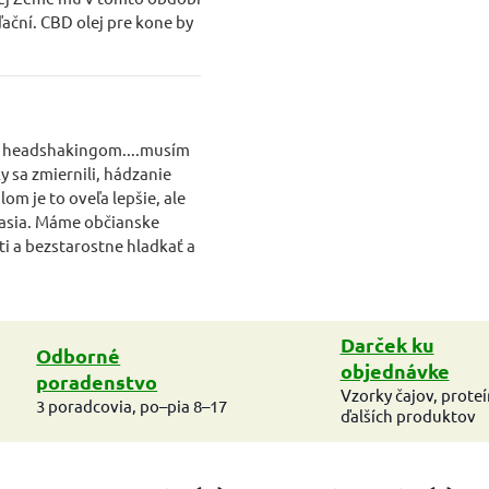
ační. CBD olej pre kone by
 s headshakingom....musím
 sa zmiernili, hádzanie
om je to oveľa lepšie, ale
časia. Máme občianske
i a bezstarostne hladkať a
Darček ku
Odborné
objednávke
poradenstvo
Vzorky čajov, prote
3 poradcovia, po–pia 8–17
ďalších produktov