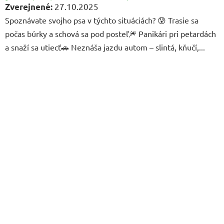
27.10.2025
Spoznávate svojho psa v týchto situáciách? 😰 Trasie sa
počas búrky a schová sa pod posteľ🎆 Panikári pri petardách
a snaží sa utiecť🚗 Neznáša jazdu autom – slintá, kňučí,...