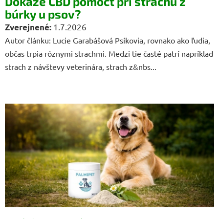
v
Dokáže CBD pomôcť pri strachu z
búrky u psov?
1.7.2026
Autor článku: Lucie Garabášová Psíkovia, rovnako ako ľudia,
občas trpia rôznymi strachmi. Medzi tie časté patrí napríklad
strach z návštevy veterinára, strach z&nbs...