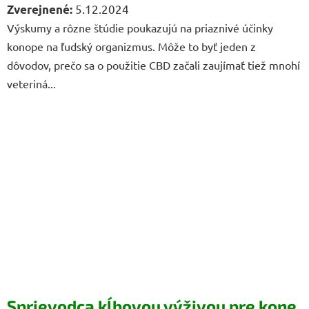
5.12.2024
Výskumy a rôzne štúdie poukazujú na priaznivé účinky
konope na ľudský organizmus. Môže to byť jeden z
dôvodov, prečo sa o použitie CBD začali zaujímať tiež mnohí
veteriná...
Sprievodca kĺbovou výživou pre kone