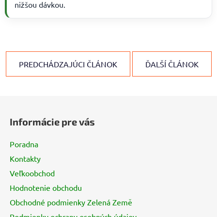
nižšou dávkou.
PREDCHÁDZAJÚCI ČLÁNOK
ĎALŠÍ ČLÁNOK
Z
á
Informácie pre vás
p
ä
Poradna
t
Kontakty
i
Veľkoobchod
e
Hodnotenie obchodu
Obchodné podmienky Zelená Země
Podmienky ochrany osobných údajov