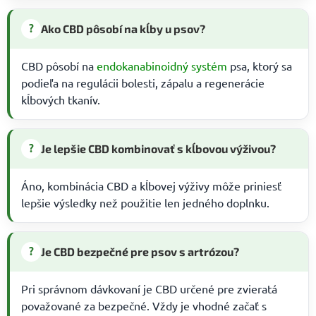
?
Ako CBD pôsobí na kĺby u psov?
CBD pôsobí na
endokanabinoidný systém
psa, ktorý sa
podieľa na regulácii bolesti, zápalu a regenerácie
kĺbových tkanív.
?
Je lepšie CBD kombinovať s kĺbovou výživou?
Áno, kombinácia CBD a kĺbovej výživy môže priniesť
lepšie výsledky než použitie len jedného doplnku.
?
Je CBD bezpečné pre psov s artrózou?
Pri správnom dávkovaní je CBD určené pre zvieratá
považované za bezpečné. Vždy je vhodné začať s