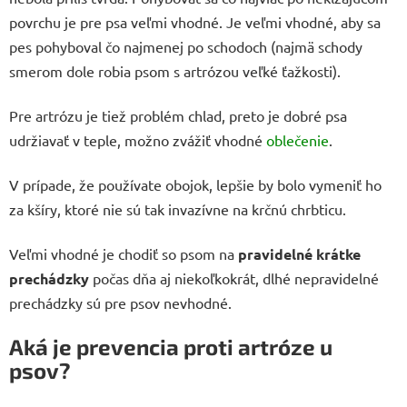
povrchu je pre psa veľmi vhodné. Je veľmi vhodné, aby sa
pes pohyboval čo najmenej po schodoch (najmä schody
smerom dole robia psom s artrózou veľké ťažkosti).
Pre artrózu je tiež problém chlad, preto je dobré psa
udržiavať v teple, možno zvážiť vhodné
oblečenie
.
V prípade, že používate obojok, lepšie by bolo vymeniť ho
za kšíry, ktoré nie sú tak invazívne na krčnú chrbticu.
Veľmi vhodné je chodiť so psom na
pravidelné krátke
prechádzky
počas dňa aj niekoľkokrát, dlhé nepravidelné
prechádzky sú pre psov nevhodné.
Aká je prevencia proti artróze u
psov?