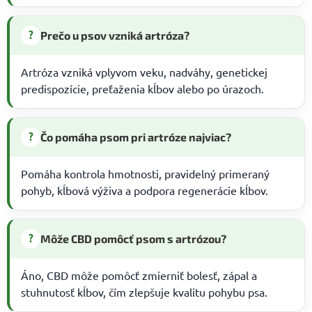
?
Prečo u psov vzniká artróza?
Artróza vzniká vplyvom veku, nadváhy, genetickej
predispozície, preťaženia kĺbov alebo po úrazoch.
?
Čo pomáha psom pri artróze najviac?
Pomáha kontrola hmotnosti, pravidelný primeraný
pohyb, kĺbová výživa a podpora regenerácie kĺbov.
?
Môže CBD pomôcť psom s artrózou?
Áno, CBD môže pomôcť zmierniť bolesť, zápal a
stuhnutosť kĺbov, čím zlepšuje kvalitu pohybu psa.