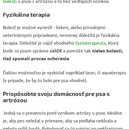
bolesti
u psov s artrózou a to bez vedľajších účinkov.
Fyzikálna terapia
Bolesť je možné vyriešiť - liekmi, alebo prírodnými
veterinárnymi prípravkami, nemenej dôležitá je fyzikálna
terapia. Dôležité je nájsť vhodného
fyzioterapeuta
, ktorý
bude so psom správne
cvičiť
a pomôže tak
nielen bolesti,
tiež spomalí proces ochorenia
.
Ďalšou možnosťou je vyskúšať napríklad laser, či aquaterapiu
(v prípade, že by to bolo pre psa vhodné).
Prispôsobte svoju domácnosť pre psa s
artrózou
Jedná sa o prevenciu pred vznikom artrózy u psov. Ideálne
je, aby pes neležal v prievane, aby sa podlaha nekĺzala a
nebola príliš tvrdá. Pohybovať sa čo najviac po nekĺzajúcom