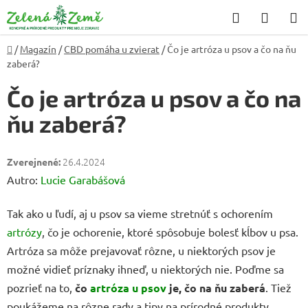
Prejsť
Hľadať
NÁKU
na
KOŠÍK
obsah
Domov
/
Magazín
/
CBD pomáha u zvierat
/
Čo je artróza u psov a čo na ňu
zaberá?
Čo je artróza u psov a čo na
ňu zaberá?
26.4.2024
Autro:
Lucie Garabášová
Tak ako u ľudí, aj u psov sa vieme stretnúť s ochorením
artrózy
, čo je ochorenie, ktoré spôsobuje bolesť kĺbov u psa.
Artróza sa môže prejavovať rôzne, u niektorých psov je
možné vidieť príznaky ihneď, u niektorých nie. Poďme sa
pozrieť na to,
čo
artróza u psov
je, čo na ňu zaberá
. Tiež
poukážeme na rôzne rady a tipy na prírodné produkty.