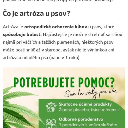
Čo je artróza u psov?
Artróza je
ortopedické ochorenie kĺbov
u psov, ktoré
spôsobuje
bolesť
. Najčastejšie je možné stretnúť sa s ňou
najmä pri väčších a ťažších plemenách, niektorých psov
môže postihnúť až v starobe, avšak nie je výnimkou ani
artróza u mladého psa (napr. v 1 roku).