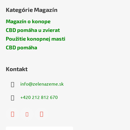
Kategórie Magazín
Magazín o konope
CBD pomáha u zvierat
Použitie konopnej masti
CBD pomáha
Kontakt
info
@
zelenazeme.sk
+420 212 812 670