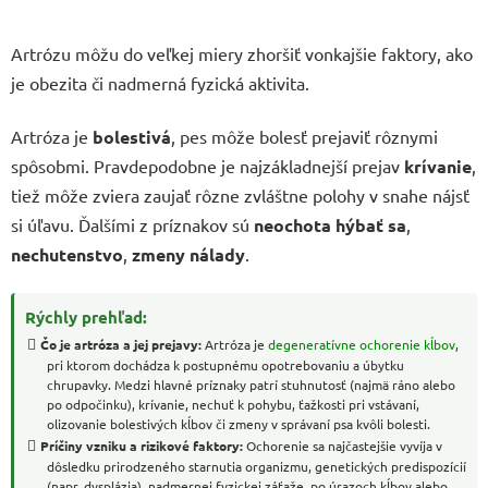
Artrózu môžu do veľkej miery zhoršiť vonkajšie faktory, ako
je obezita či nadmerná fyzická aktivita.
Artróza je
bolestivá
, pes môže bolesť prejaviť rôznymi
spôsobmi. Pravdepodobne je najzákladnejší prejav
krívanie
,
tiež môže zviera zaujať rôzne zvláštne polohy v snahe nájsť
si úľavu. Ďalšími z príznakov sú
neochota hýbať sa
,
nechutenstvo
,
zmeny nálady
.
Rýchly prehľad:
Čo je artróza a jej prejavy:
Artróza je
degeneratívne ochorenie kĺbov
,
pri ktorom dochádza k postupnému opotrebovaniu a úbytku
chrupavky. Medzi hlavné príznaky patrí stuhnutosť (najmä ráno alebo
po odpočinku), krívanie, nechuť k pohybu, ťažkosti pri vstávaní,
olizovanie bolestivých kĺbov či zmeny v správaní psa kvôli bolesti.
Príčiny vzniku a rizikové faktory:
Ochorenie sa najčastejšie vyvíja v
dôsledku prirodzeného starnutia organizmu, genetických predispozícií
(napr. dysplázia), nadmernej fyzickej záťaže, po úrazoch kĺbov alebo