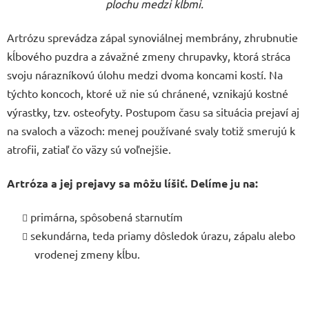
plochu medzi kĺbmi.
Artrózu sprevádza zápal synoviálnej membrány, zhrubnutie
kĺbového puzdra a závažné zmeny chrupavky, ktorá stráca
svoju nárazníkovú úlohu medzi dvoma koncami kostí. Na
týchto koncoch, ktoré už nie sú chránené, vznikajú kostné
výrastky, tzv. osteofyty. Postupom času sa situácia prejaví aj
na svaloch a väzoch: menej používané svaly totiž smerujú k
atrofii, zatiaľ čo väzy sú voľnejšie.
Artróza a jej prejavy sa môžu líšiť. Delíme ju na:
primárna, spôsobená starnutím
sekundárna, teda priamy dôsledok úrazu, zápalu alebo
vrodenej zmeny kĺbu.