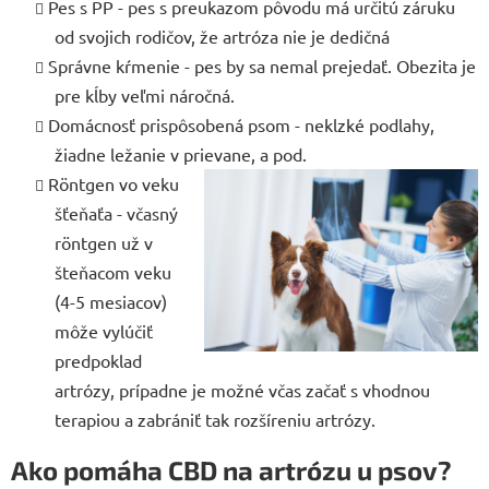
Pes s PP - pes s preukazom pôvodu má určitú záruku
od svojich rodičov, že artróza nie je dedičná
Správne kŕmenie - pes by sa nemal prejedať. Obezita je
pre kĺby veľmi náročná.
Domácnosť prispôsobená psom - neklzké podlahy,
žiadne ležanie v prievane, a pod.
Röntgen vo veku
šťeňaťa - včasný
röntgen už v
šteňacom veku
(4-5 mesiacov)
môže vylúčiť
predpoklad
artrózy, prípadne je možné včas začať s vhodnou
terapiou a zabrániť tak rozšíreniu artrózy.
Ako pomáha CBD na artrózu u psov?