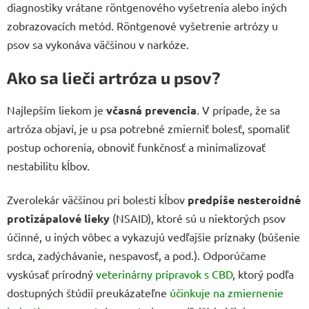
diagnostiky vrátane röntgenového vyšetrenia alebo iných
zobrazovacích metód. Röntgenové vyšetrenie artrózy u
psov sa vykonáva väčšinou v narkóze.
Ako sa lieči artróza u psov?
Najlepším liekom je
včasná prevencia
. V prípade, že sa
artróza objaví, je u psa potrebné zmierniť bolesť, spomaliť
postup ochorenia, obnoviť funkčnosť a minimalizovať
nestabilitu kĺbov.
Zverolekár väčšinou pri bolesti kĺbov
predpíše nesteroidné
protizápalové lieky
(NSAID), ktoré sú u niektorých psov
účinné, u iných vôbec a vykazujú vedľajšie príznaky (búšenie
srdca, zadýchávanie, nespavosť, a pod.). Odporúčame
vyskúsať prírodný
veterinárny prípravok s CBD
, ktorý podľa
dostupných štúdií preukázateľne
účinkuje na zmiernenie