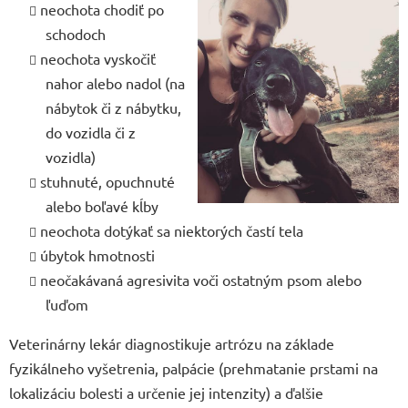
neochota chodiť po
schodoch
neochota vyskočiť
nahor alebo nadol (na
nábytok či z nábytku,
do vozidla či z
vozidla)
stuhnuté, opuchnuté
alebo boľavé kĺby
neochota dotýkať sa niektorých častí tela
úbytok hmotnosti
neočakávaná agresivita voči ostatným psom alebo
ľuďom
Veterinárny lekár diagnostikuje artrózu na základe
fyzikálneho vyšetrenia, palpácie (prehmatanie prstami na
lokalizáciu bolesti a určenie jej intenzity) a ďalšie