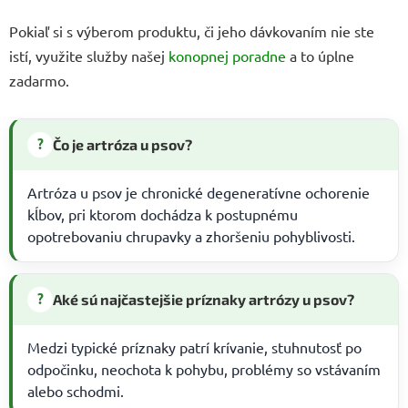
Pokiaľ si s výberom produktu, či jeho dávkovaním nie ste
istí, využite služby našej
konopnej poradne
a to úplne
zadarmo.
?
Čo je artróza u psov?
Artróza u psov je chronické degeneratívne ochorenie
kĺbov, pri ktorom dochádza k postupnému
opotrebovaniu chrupavky a zhoršeniu pohyblivosti.
?
Aké sú najčastejšie príznaky artrózy u psov?
Medzi typické príznaky patrí krívanie, stuhnutosť po
odpočinku, neochota k pohybu, problémy so vstávaním
alebo schodmi.