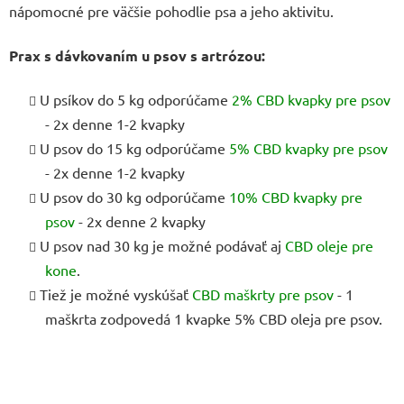
nápomocné pre väčšie pohodlie psa a jeho aktivitu.
Prax s dávkovaním u psov s artrózou:
U psíkov do 5 kg odporúčame
2% CBD kvapky pre psov
- 2x denne 1-2 kvapky
U psov do 15 kg odporúčame
5% CBD kvapky pre psov
- 2x denne 1-2 kvapky
U psov do 30 kg odporúčame
10% CBD kvapky pre
psov
- 2x denne 2 kvapky
U psov nad 30 kg je možné podávať aj
CBD oleje pre
kone
.
Tiež je možné vyskúšať
CBD maškrty pre psov
- 1
maškrta zodpovedá 1 kvapke 5% CBD oleja pre psov.