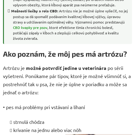
vplyvom obezity, ktorá kĺbový aparát psa neúmerne preťažuje.
Možnosti liečby a rola CBD:
Artrózu nie je možné úplne vyliečiť, no jej
postup sa dá spomaliť podávaním kvalitnej kĺbovej výživy, úpravou
stravy a udržiavaním optimálnej váhy. Významnú pomoc predstavujú
CBD kvapky pre psov
, ktoré efektívne tlmia chronickú bolesť,
potláčajú zápaly v kĺboch a zlepšujú celkovú pohyblivosť a kvalitu
života zvieraťa.
Ako poznám, že môj pes má artrózu?
Artrózu je
možné potvrdiť jedine u veterinára
po sérii
vyšetrení. Ponúkame pár tipov, ktoré je možné všimnúť si, a
postrehnúť tak u psa, že nie je úplne v poriadku a môže sa
jednať o artrózu:
•
pes má problémy pri vstávaní a líhaní
strnulá chôdza
krívanie na jednu alebo viac nôh