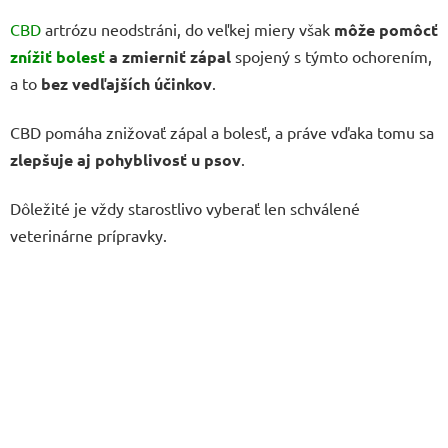
CBD
artrózu neodstráni, do veľkej miery však
môže pomôcť
znížiť bolesť
a zmierniť zápal
spojený s týmto ochorením,
a to
bez vedľajších účinkov
.
CBD pomáha znižovať zápal a bolesť, a práve vďaka tomu sa
zlepšuje aj pohyblivosť u psov
.
Dôležité je vždy starostlivo vyberať len schválené
veterinárne prípravky.