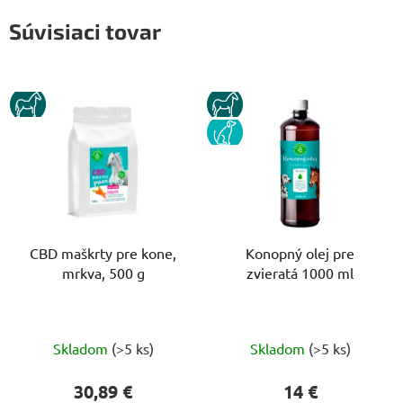
Súvisiaci tovar
KUN
KUN
PES
CBD maškrty pre kone,
Konopný olej pre
mrkva, 500 g
zvieratá 1000 ml
Priemerné
Priemerné
Skladom
(>5 ks)
Skladom
(>5 ks)
hodnotenie
hodnotenie
produktu
produktu
30,89 €
14 €