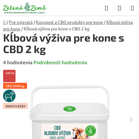
Prejsť
Hľadať
NÁKU
na
KOŠÍK
obsah
Domov
/
Pre zvieratá
/
Konopné a CBD produkty pre kone
/
Kĺbová výživa
pre kone
/
Kĺbová výživa pre kone s CBD 2 kg
Kĺbová výživa pre kone s
CBD 2 kg
Priemerné
4 hodnotenia
Podrobnosti hodnotenia
hodnotenie
AKCIA
produktu
CBD 2000mg
je
KUN
4,8
z
SVALY A KĹBY
5
hviezdičiek.