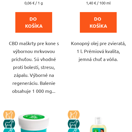
je
je
Jednotková
Jednotková
0,06 € / 1 g
1,40 € / 100 ml
cena:
cena:
5,0
4,7
z
z
DO 
DO 
5
5
KOŠÍKA
KOŠÍKA
hviezdičiek.
hviezdičiek.
CBD maškrty pre kone s
Konopný olej pre zvieratá,
výbornou mrkvovou
1 l. Prémiová kvalita,
príchuťou. Sú vhodné
jemná chuť a vôňa.
proti bolesti, stresu,
zápalu. Výborné na
regeneráciu. Balenie
obsahuje 1 000 mg...
KOCKA
KOCKA
KUN
KUN
PES
PES