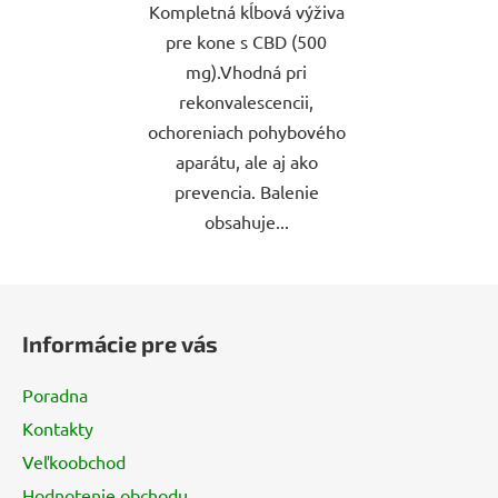
Kompletná kĺbová výživa
pre kone s CBD (500
mg).Vhodná pri
rekonvalescencii,
ochoreniach pohybového
aparátu, ale aj ako
prevencia. Balenie
obsahuje...
Z
á
Informácie pre vás
p
ä
Poradna
t
Kontakty
i
Veľkoobchod
e
Hodnotenie obchodu