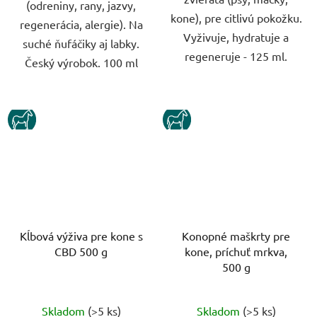
(odreniny, rany, jazvy,
kone), pre citlivú pokožku.
regenerácia, alergie). Na
Vyživuje, hydratuje a
suché ňufáčiky aj labky.
regeneruje - 125 ml.
Český výrobok. 100 ml
KUN
KUN
Kĺbová výživa pre kone s
Konopné maškrty pre
CBD 500 g
kone, príchuť mrkva,
500 g
Priemerné
Priemerné
Skladom
(>5 ks)
Skladom
(>5 ks)