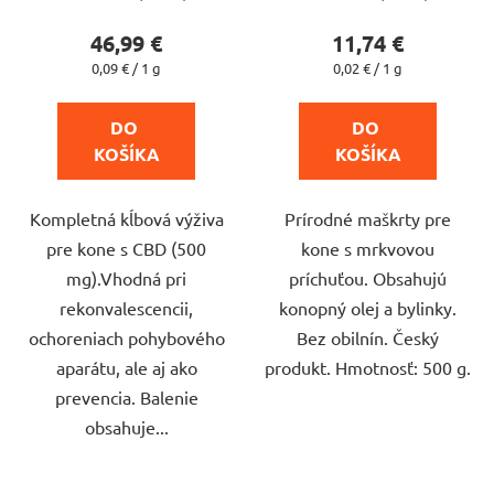
hodnotenie
hodnotenie
produktu
produktu
46,99 €
11,74 €
je
je
Jednotková
Jednotková
0,09 € / 1 g
0,02 € / 1 g
cena:
cena:
5,0
5,0
z
z
DO 
DO 
5
5
KOŠÍKA
KOŠÍKA
hviezdičiek.
hviezdičiek.
Kompletná kĺbová výživa
Prírodné maškrty pre
pre kone s CBD (500
kone s mrkvovou
mg).Vhodná pri
príchuťou. Obsahujú
rekonvalescencii,
konopný olej a bylinky.
ochoreniach pohybového
Bez obilnín. Český
aparátu, ale aj ako
produkt. Hmotnosť: 500 g.
prevencia. Balenie
obsahuje...