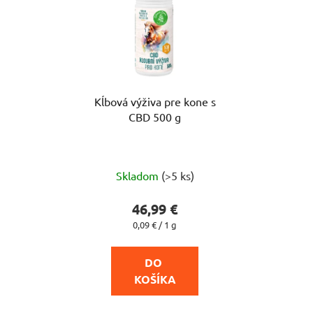
Kĺbová výživa pre kone s
CBD 500 g
Priemerné
Skladom
(>5 ks)
hodnotenie
produktu
46,99 €
je
Jednotková
0,09 € / 1 g
cena:
5,0
z
DO 
5
KOŠÍKA
hviezdičiek.