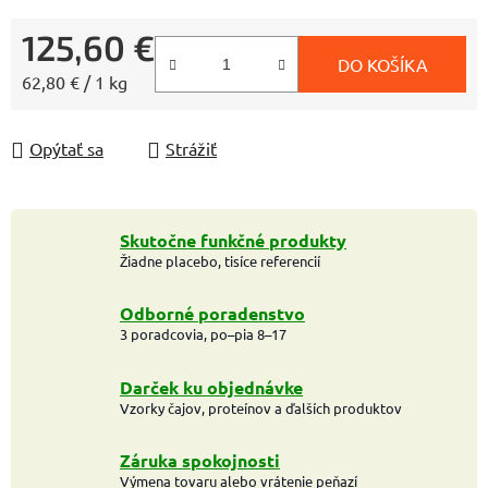
125,60 €
DO KOŠÍKA
Jednotková cena:
62,80 € / 1 kg
Opýtať sa
Strážiť
Skutočne funkčné produkty
Žiadne placebo, tisíce referencií
Odborné poradenstvo
3 poradcovia, po–pia 8–17
Darček ku objednávke
Vzorky čajov, proteínov a ďalších produktov
Záruka spokojnosti
Výmena tovaru alebo vrátenie peňazí