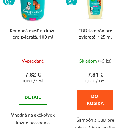
Konopná masť na kožu
CBD šampón pre
pre zvieratá, 100 ml
zvieratá, 125 ml
Priemerné
Priemerné
Vypredané
Skladom
(>5 ks)
hodnotenie
hodnotenie
produktu
produktu
7,82 €
7,81 €
je
je
Jednotková
Jednotková
0,08 € / 1 ml
0,06 € / 1 ml
cena:
cena:
4,9
5,0
z
z
DO 
DETAIL
5
5
KOŠÍKA
hviezdičiek.
hviezdičiek.
Vhodná na akékoľvek
Šampón s CBD pre
kožné poranenia
zvieratá (psy, mačky,