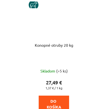
KUN
Konopné otruby 20 kg
Skladom
(>5 ks)
27,49 €
Jednotková
1,37 € / 1 kg
cena:
DO 
KOŠÍKA