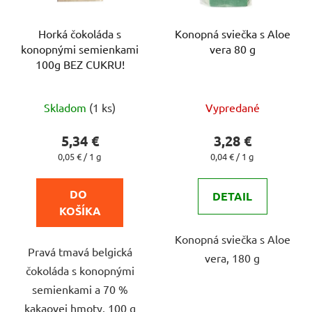
Horká čokoláda s
Konopná sviečka s Aloe
konopnými semienkami
vera 80 g
100g BEZ CUKRU!
Priemerné
Skladom
(1 ks)
Vypredané
hodnotenie
produktu
5,34 €
3,28 €
je
Jednotková
Jednotková
0,05 € / 1 g
0,04 € / 1 g
cena:
cena:
4,7
z
DO 
DETAIL
5
KOŠÍKA
hviezdičiek.
Konopná sviečka s Aloe
Pravá tmavá belgická
vera, 180 g
čokoláda s konopnými
semienkami a 70 %
kakaovej hmoty. 100 g