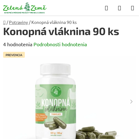
Prejsť
Hľadať
NÁKU
na
KOŠÍK
obsah
Domov
/
Potraviny
/
Konopná vláknina 90 ks
Konopná vláknina 90 ks
Priemerné
4 hodnotenia
Podrobnosti hodnotenia
hodnotenie
PREVENCIA
produktu
je
5,0
z
5
hviezdičiek.