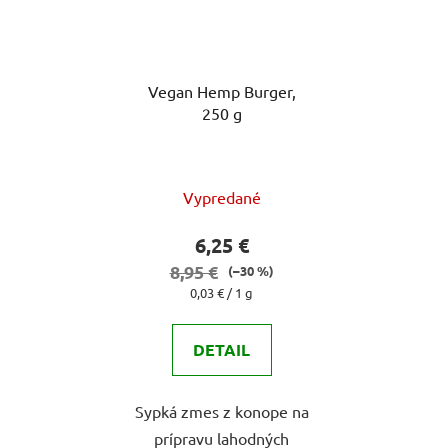
Vegan Hemp Burger,
250 g
Priemerné
Vypredané
hodnotenie
produktu
6,25 €
je
8,95 €
(–30 %)
5,0
Jednotková
0,03 € / 1 g
cena:
z
5
DETAIL
hviezdičiek.
Sypká zmes z konope na
prípravu lahodných