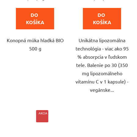
cena:
cena:
5,0
5,0
z
z
DO 
DO 
5
5
KOŠÍKA
KOŠÍKA
hviezdičiek.
hviezdičiek.
Konopná múka hladká BIO
Unikátna lipozomálna
500 g
technológia - viac ako 95
% absorpcia v ľudskom
tele. Balenie po 30 (350
mg lipozomálneho
vitamínu C v 1 kapsule) -
vegánske...
AKCIA