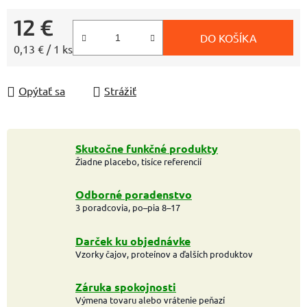
12 €
DO KOŠÍKA
Jednotková cena:
0,13 € / 1 ks
Opýtať sa
Strážiť
Skutočne funkčné produkty
Žiadne placebo, tisíce referencií
Odborné poradenstvo
3 poradcovia, po–pia 8–17
Darček ku objednávke
Vzorky čajov, proteínov a ďalších produktov
Záruka spokojnosti
Výmena tovaru alebo vrátenie peňazí