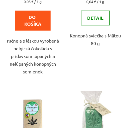
Jednotková
Jednotková
0,05 € / 1 g
0,04 € / 1 g
cena:
cena:
5,0
z
DO 
DETAIL
5
KOŠÍKA
hviezdičiek.
Konopná sviečka s Mätou
ručne a s láskou vyrobená
80 g
belgická čokoláda s
prídavkom lúpaných a
nelúpaných konopných
semienok