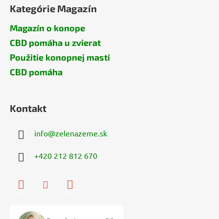
Kategórie Magazín
Magazín o konope
CBD pomáha u zvierat
Použitie konopnej masti
CBD pomáha
Kontakt
info
@
zelenazeme.sk
+420 212 812 670