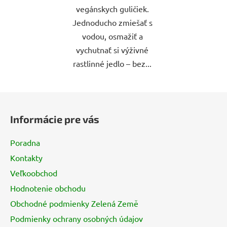
vegánskych guličiek.
Jednoducho zmiešať s
vodou, osmažiť a
vychutnať si výživné
rastlinné jedlo – bez...
Z
á
Informácie pre vás
p
ä
Poradna
t
Kontakty
i
Veľkoobchod
e
Hodnotenie obchodu
Obchodné podmienky Zelená Země
Podmienky ochrany osobných údajov