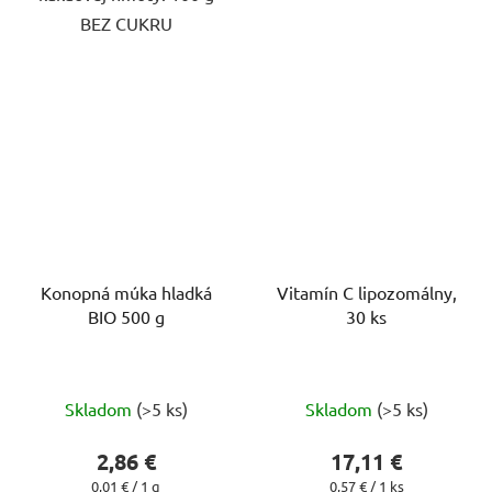
BEZ CUKRU
Konopná múka hladká
Vitamín C lipozomálny,
BIO 500 g
30 ks
Priemerné
Priemerné
Skladom
(>5 ks)
Skladom
(>5 ks)
hodnotenie
hodnotenie
produktu
produktu
2,86 €
17,11 €
je
je
Jednotková
Jednotková
0,01 € / 1 g
0,57 € / 1 ks