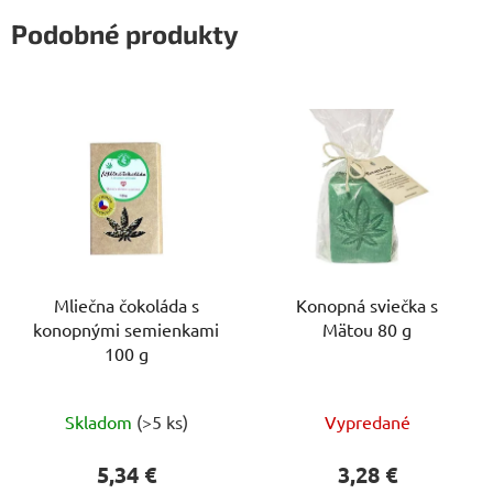
Podobné produkty
Mliečna čokoláda s
Konopná sviečka s
konopnými semienkami
Mätou 80 g
100 g
Priemerné
Skladom
(>5 ks)
Vypredané
hodnotenie
produktu
5,34 €
3,28 €
je