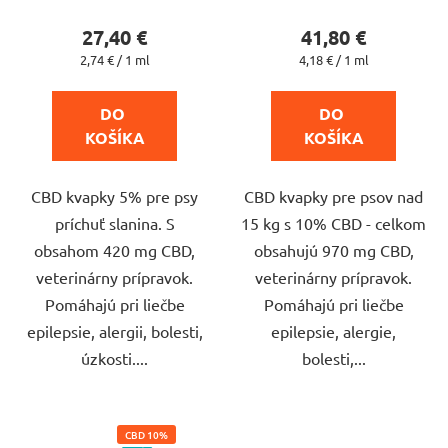
produktu
produktu
27,40 €
41,80 €
je
je
Jednotková
Jednotková
2,74 € / 1 ml
4,18 € / 1 ml
cena:
cena:
5,0
4,2
z
z
DO 
DO 
5
5
KOŠÍKA
KOŠÍKA
hviezdičiek.
hviezdičiek.
CBD kvapky 5% pre psy
CBD kvapky pre psov nad
príchuť slanina. S
15 kg s 10% CBD - celkom
obsahom 420 mg CBD,
obsahujú 970 mg CBD,
veterinárny prípravok.
veterinárny prípravok.
Pomáhajú pri liečbe
Pomáhajú pri liečbe
epilepsie, alergii, bolesti,
epilepsie, alergie,
úzkosti....
bolesti,...
CBD 10%