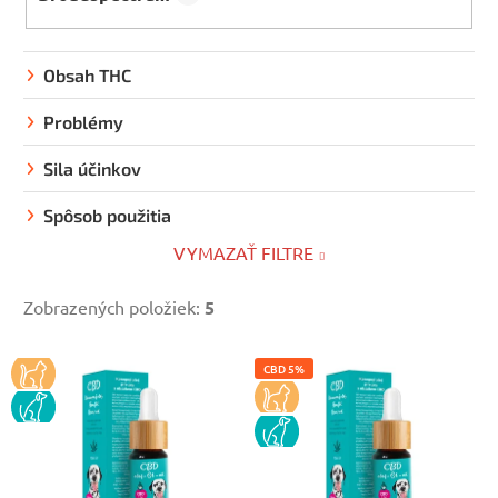
Obsah THC
Problémy
Sila účinkov
Spôsob použitia
VYMAZAŤ FILTRE
Zobrazených položiek:
5
V
KOCKA
CBD 5%
ý
KOCKA
PES
p
PES
i
s