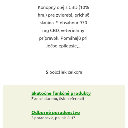
Konopný olej s CBD (10%
hm.) pre zvieratá, príchuť
slanina. S obsahom 970
mg CBD, veterinárny
prípravok. Pomáhajú pri
liečbe epilepsie,...
5
položiek celkom
O
v
l
á
Skutočne funkčné produkty
Žiadne placebo, tisíce referencií
d
a
c
Odborné poradenstvo
i
3 poradcovia, po–pia 8–17
e