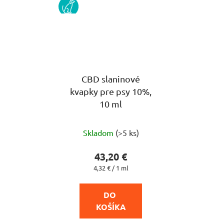
PES
CBD slaninové
kvapky pre psy 10%,
10 ml
Priemerné
Skladom
(>5 ks)
hodnotenie
produktu
43,20 €
je
Jednotková
4,32 € / 1 ml
cena:
4,4
z
DO 
5
KOŠÍKA
hviezdičiek.