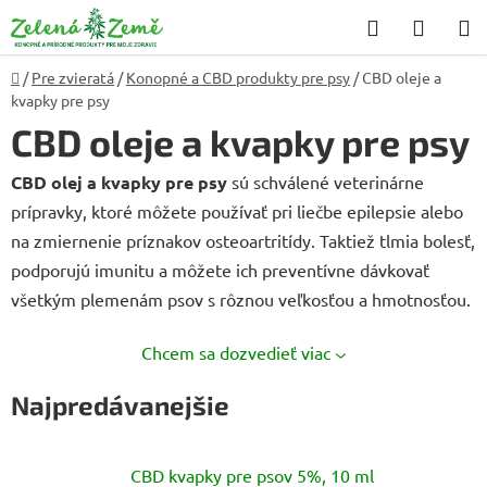
Prejsť
Hľadať
NÁKU
na
KOŠÍK
obsah
Domov
/
Pre zvieratá
/
Konopné a CBD produkty pre psy
/
CBD oleje a
kvapky pre psy
CBD oleje a kvapky pre psy
CBD olej a kvapky pre psy
sú schválené veterinárne
prípravky, ktoré môžete používať pri liečbe epilepsie alebo
na zmiernenie príznakov osteoartritídy. Taktiež tlmia bolesť,
podporujú imunitu a môžete ich preventívne dávkovať
všetkým plemenám psov s rôznou veľkosťou a hmotnosťou.
Chcem sa dozvedieť viac
Najpredávanejšie
CBD kvapky pre psov 5%, 10 ml