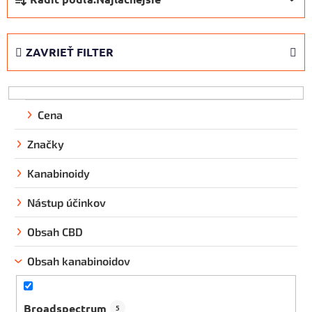
a
d
e
ZAVRIEŤ FILTER
n
i
e
p
Cena
r
Značky
o
d
Kanabinoidy
u
k
Nástup účinkov
t
Obsah CBD
o
v
Obsah kanabinoidov
Broadspectrum
5