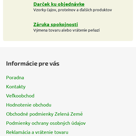
p
Darček ku objednávke
r
Vzorky čajov, proteínov a ďalších produktov
v
k
Záruka spokojnosti
y
Výmena tovaru alebo vrátenie peňazí
v
ý
Z
p
i
á
Informácie pre vás
s
p
u
ä
Poradna
t
Kontakty
i
Veľkoobchod
e
Hodnotenie obchodu
Obchodné podmienky Zelená Země
Podmienky ochrany osobných údajov
Reklamácia a vrátenie tovaru