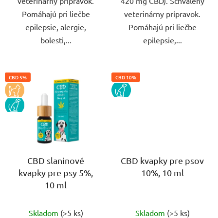
veterinárny prípravok.
420 mg CBD). Schválený
Pomáhajú pri liečbe
veterinárny prípravok.
epilepsie, alergie,
Pomáhajú pri liečbe
bolesti,...
epilepsie,...
CBD 5%
CBD 10%
KOCKA
PES
PES
CBD slaninové
CBD kvapky pre psov
kvapky pre psy 5%,
10%, 10 ml
10 ml
Priemerné
Priemerné
Skladom
(>5 ks)
Skladom
(>5 ks)
hodnotenie
hodnotenie