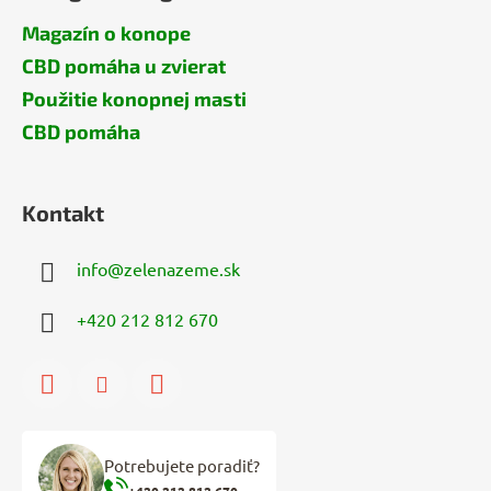
Magazín o konope
CBD pomáha u zvierat
Použitie konopnej masti
CBD pomáha
Kontakt
info
@
zelenazeme.sk
+420 212 812 670
Potrebujete poradiť?
+420 212 812 670