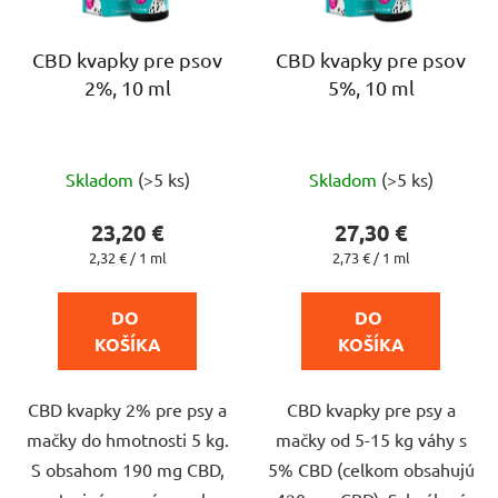
p
r
o
CBD kvapky pre psov
CBD kvapky pre psov
2%, 10 ml
5%, 10 ml
d
u
k
Priemerné
Priemerné
t
Skladom
(>5 ks)
Skladom
(>5 ks)
hodnotenie
hodnotenie
o
produktu
produktu
23,20 €
27,30 €
v
je
je
Jednotková
Jednotková
2,32 € / 1 ml
2,73 € / 1 ml
cena:
cena:
5,0
4,3
z
z
DO 
DO 
5
5
KOŠÍKA
KOŠÍKA
hviezdičiek.
hviezdičiek.
CBD kvapky 2% pre psy a
CBD kvapky pre psy a
mačky do hmotnosti 5 kg.
mačky od 5-15 kg váhy s
S obsahom 190 mg CBD,
5% CBD (celkom obsahujú