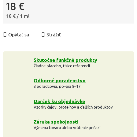
18 €
Jednotková cena:
18 € / 1 ml
Opýtať sa
Strážiť
Skutočne funkčné produkty
Žiadne placebo, tisíce referencií
Odborné poradenstvo
3 poradcovia, po–pia 8–17
Darček ku objednávke
Vzorky čajov, proteínov a ďalších produktov
Záruka spokojnosti
Výmena tovaru alebo vrátenie peňazí