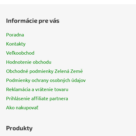
Z
á
Informácie pre vás
p
ä
Poradna
t
Kontakty
i
Veľkoobchod
e
Hodnotenie obchodu
Obchodné podmienky Zelená Země
Podmienky ochrany osobných údajov
Reklamácia a vrátenie tovaru
Prihlásenie affiliate partnera
Ako nakupovať
Produkty