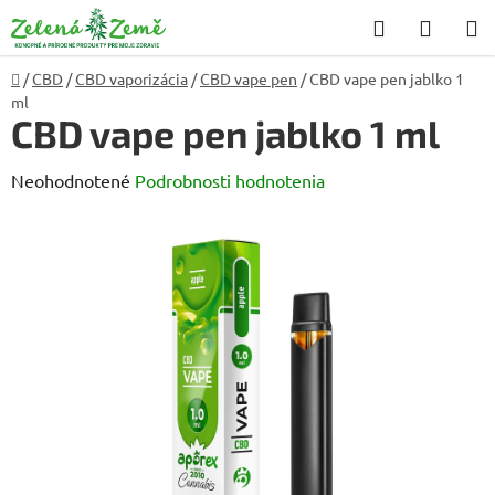
Prejsť
Hľadať
NÁKU
na
KOŠÍK
obsah
Domov
/
CBD
/
CBD vaporizácia
/
CBD vape pen
/
CBD vape pen jablko 1
ml
CBD vape pen jablko 1 ml
Priemerné
Neohodnotené
Podrobnosti hodnotenia
hodnotenie
produktu
je
0,0
z
5
hviezdičiek.