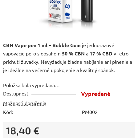
CBN Vape pen 1 ml – Bubble Gum
je jednorazové
vapovacie pero s obsahom
50 % CBN
a
17 % CBD
v retro
príchuti žuvačky. Nevyžaduje žiadne nabíjanie ani plnenie a
je ideálne na večerné upokojenie a kvalitný spánok.
Položka bola vypredaná…
Vypredané
Dostupnosť
Možnosti doručenia
Kód:
PM002
18,40 €