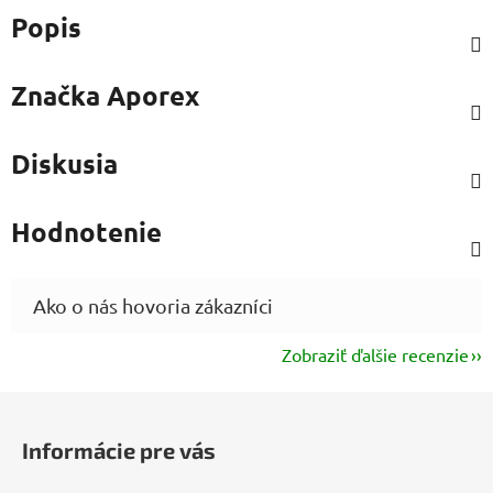
Popis
Značka
Aporex
Diskusia
Hodnotenie
Zobraziť ďalšie recenzie
Z
á
Informácie pre vás
p
ä