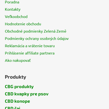
Poradna
t
Kontakty
i
Veľkoobchod
e
Hodnotenie obchodu
Obchodné podmienky Zelená Země
Podmienky ochrany osobných údajov
Reklamácia a vrátenie tovaru
Prihlásenie affiliate partnera
Ako nakupovať
Produkty
CBG produkty
CBD kvapky pre psov
CBD konope
CBD čaj