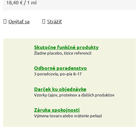
Jednotková cena:
18,40 € / 1 ml
Opýtať sa
Strážiť
Skutočne funkčné produkty
Žiadne placebo, tisíce referencií
Odborné poradenstvo
3 poradcovia, po–pia 8–17
Darček ku objednávke
Vzorky čajov, proteínov a ďalších produktov
Záruka spokojnosti
Výmena tovaru alebo vrátenie peňazí