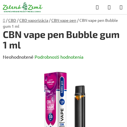
Prejsť
Hľadať
NÁKU
na
KOŠÍK
obsah
Domov
/
CBD
/
CBD vaporizácia
/
CBN vape pen
/
CBN vape pen Bubble
gum 1 ml
CBN vape pen Bubble gum
1 ml
Priemerné
Neohodnotené
Podrobnosti hodnotenia
hodnotenie
produktu
je
0,0
z
5
hviezdičiek.