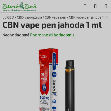
Prejsť
Hľadať
NÁKU
na
KOŠÍK
obsah
Domov
/
CBD
/
CBD vaporizácia
/
CBN vape pen
/
CBN vape pen jahoda 1 ml
CBN vape pen jahoda 1 ml
Priemerné
Neohodnotené
Podrobnosti hodnotenia
hodnotenie
produktu
je
0,0
z
5
hviezdičiek.