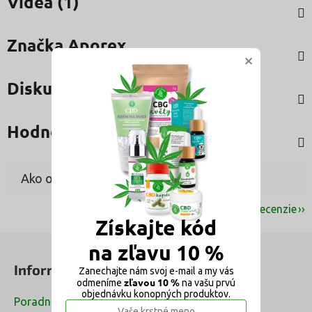
Videá (1)
Značka
Aporex
×
Diskusia
Hodnotenie
Zobraziť ďalšie recenzie
Získajte kód
Z
na zľavu 10 %
á
Informácie pre vás
Zanechajte nám svoj e-mail a my vás
p
zľavou 10 %
odmeníme
na vašu prvú
ä
objednávku konopných produktov.
Poradna