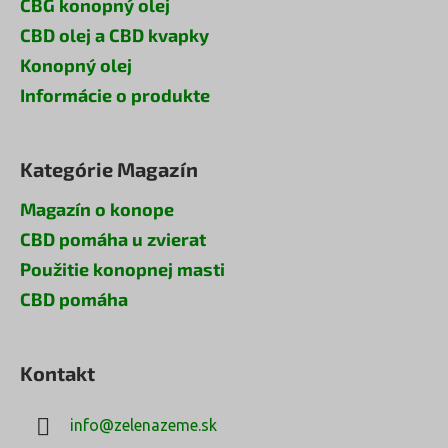
CBG konopný olej
CBD olej a CBD kvapky
Konopný olej
Informácie o produkte
Kategórie Magazín
Magazín o konope
CBD pomáha u zvierat
Použitie konopnej masti
CBD pomáha
Kontakt
info
@
zelenazeme.sk