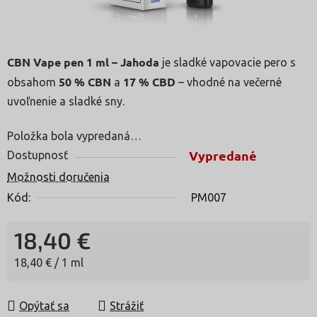
CBN Vape pen 1 ml – Jahoda
je sladké vapovacie pero s
50 % CBN
17 % CBD
obsahom
a
– vhodné na večerné
uvoľnenie a sladké sny.
Položka bola vypredaná…
Vypredané
Dostupnosť
Možnosti doručenia
Kód:
PM007
18,40 €
Jednotková cena:
18,40 € / 1 ml
Opýtať sa
Strážiť