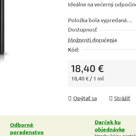
Ideálne na večerný odpočin
z
5
Položka bola vypredaná…
hviezdičiek.
Dostupnosť
Možnosti doručenia
Kód:
18,40 €
Jednotková cena:
18,40 € / 1 ml
Opýtať sa
Strážiť
Darček ku
Odborné
objednávke
poradenstvo
Vzorky čajov, prote