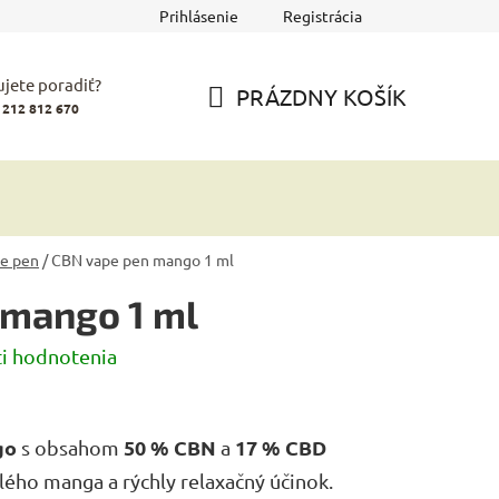
Prihlásenie
Registrácia
jete poradiť?
PRÁZDNY KOŠÍK
 212 812 670
NÁKUPNÝ
KOŠÍK
e pen
/
CBN vape pen mango 1 ml
 mango 1 ml
i hodnotenia
go
50 % CBN
17 % CBD
s obsahom
a
lého manga a rýchly relaxačný účinok.