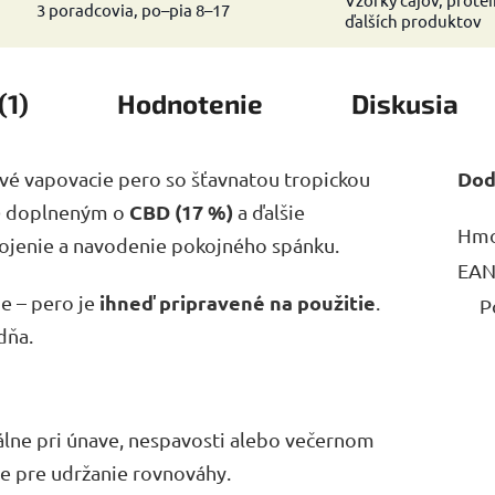
3 poradcovia, po–pia 8–17
ďalších produktov
(1)
Hodnotenie
Diskusia
Dod
vé vapovacie pero so šťavnatou tropickou
)
CBD (17 %)
doplneným o
a ďalšie
Hmo
kojenie a navodenie pokojného spánku.
EA
ihneď pripravené na použitie
ie – pero je
.
P
dňa.
lne pri únave, nespavosti alebo večernom
ie pre udržanie rovnováhy.