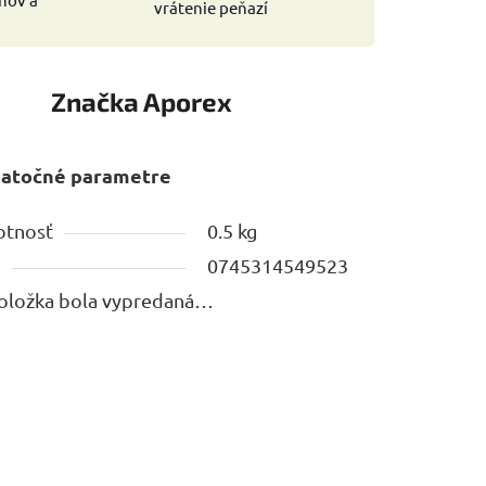
vrátenie peňazí
Značka
Aporex
atočné parametre
tnosť
0.5 kg
N
0745314549523
oložka bola vypredaná…