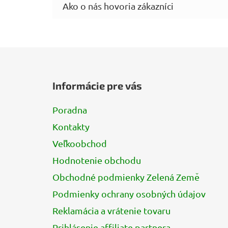
Z
á
Informácie pre vás
p
ä
Poradna
t
Kontakty
i
e
Veľkoobchod
Hodnotenie obchodu
Obchodné podmienky Zelená Země
Podmienky ochrany osobných údajov
Reklamácia a vrátenie tovaru
Prihlásenie affiliate partnera