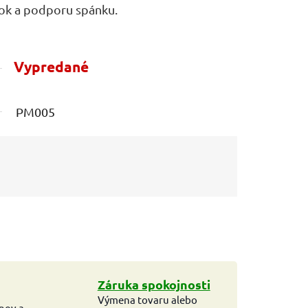
ok a podporu spánku.
Vypredané
PM005
Záruka spokojnosti
Výmena tovaru alebo
ínov a