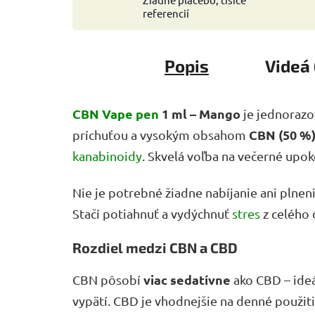
referencií
Popis
Videá 
CBN Vape pen
1 ml – Mango
je jednorazo
CBN (50 %
príchuťou a vysokým obsahom
kanabinoidy
. Skvelá voľba na večerné upo
Nie je potrebné žiadne nabíjanie ani plnen
Stačí potiahnuť a vydýchnuť
stres
z celého 
Rozdiel medzi CBN a CBD
viac sedatívne
CBN pôsobí
ako CBD – ideá
vypätí. CBD je vhodnejšie na denné použit