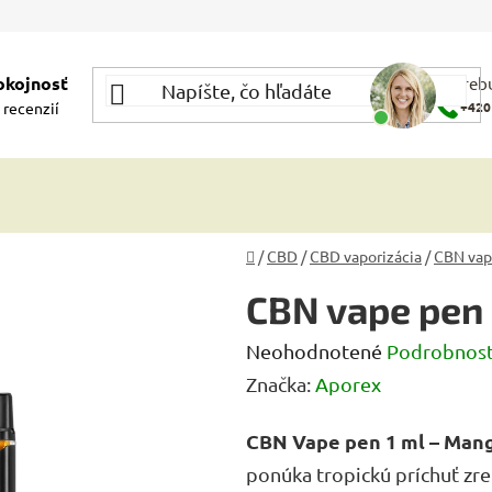
okojnosť
Potrebu
 recenzií
+420
Domov
/
CBD
/
CBD vaporizácia
/
CBN vap
CBN vape pen
Priemerné
Neohodnotené
Podrobnost
hodnotenie
Značka:
Aporex
produktu
CBN Vape pen 1 ml – Man
je
ponúka tropickú príchuť zre
0,0