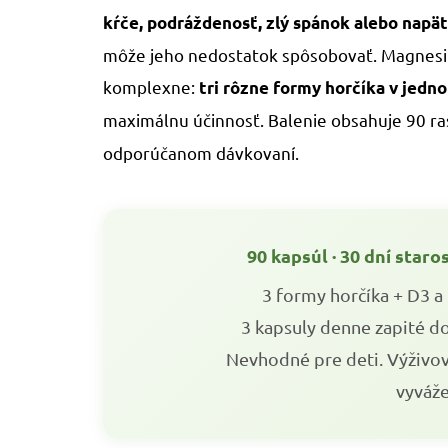
5,0
kŕče, podráždenosť, zlý spánok alebo napät
z
5
môže jeho nedostatok spôsobovať. Magnesi
hviezdičiek.
komplexne:
tri rôzne formy horčíka v jedn
maximálnu účinnosť. Balenie obsahuje 90 r
odporúčanom dávkovaní.
90 kapsúl · 30 dní staro
3 formy horčíka + D3 a
3 kapsuly denne zapité 
Nevhodné pre deti. Výživo
vyváže