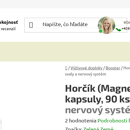
okojnosť
Potrebu
 recenzií
+420
Domov
/
Výživové doplnky
/
Booster
/
Hor
svaly a nervový systém
Horčík (Magn
kapsuly, 90 k
nervový syst
Priemerné
2 hodnotenia
Podrobnosti 
hodnotenie
Značka:
Zelená Země