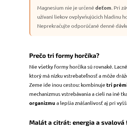
deťom
Magnesium nie je určené
. Pri 
užívaní liekov ovplyvňujúcich hladinu h
Neprekračujte odporúčané denné dávk
Prečo tri formy horčíka?
Nie všetky formy horčíka sú rovnaké. Lacn
ktorý má nízku vstrebateľnosť a môže dráž
tri pré
Zeme ide inou cestou: kombinuje
mechanizmus vstrebávania a cieli na iné t
organizmu
a lepšia znášanlivosť aj pri vyš
Malát a citrát: energia a svalová