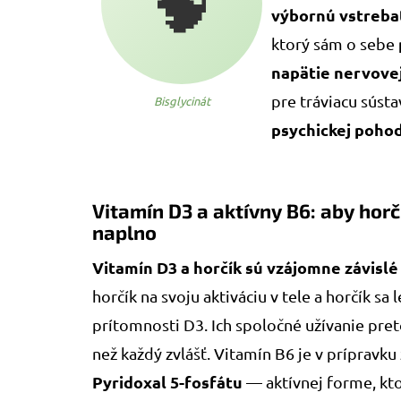
🧠
výbornú vstreba
ktorý sám o sebe
napätie nervove
pre tráviacu súst
Bisglycinát
psychickej poho
Vitamín D3 a aktívny B6: aby horč
naplno
Vitamín D3 a horčík sú vzájomne závislé
horčík na svoju aktiváciu v tele a horčík sa 
prítomnosti D3. Ich spoločné užívanie pret
než každý zvlášť. Vitamín B6 je v prípravk
Pyridoxal 5-fosfátu
— aktívnej forme, kt