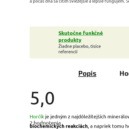
a počas dňa sa cítim sviežejšie a lepšie fungujem.
Skutočne funkčné
produkty
Žiadne placebo, tisíce
referencií
Popis
Ho
5,0
Priemerné
Horčík
je jedným z najdôležitejších minerálo
hodnotenie
2 hodnotenia
produktu
, a napriek tomu 
biochemických reakciách
je