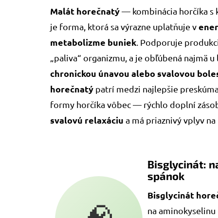
Malát horečnatý
— kombinácia horčíka s 
ene
je forma, ktorá sa výrazne uplatňuje v
metabolizme buniek
. Podporuje produkc
„paliva“ organizmu, a je obľúbená najmä u ľ
chronickou únavou alebo svalovou bole
horečnatý
patrí medzi najlepšie preskúma
formy horčíka vôbec — rýchlo doplní záso
svalovú relaxáciu
a má priaznivý vplyv na
Bisglycinát: n
spánok
Bisglycinát hore
na aminokyselinu 