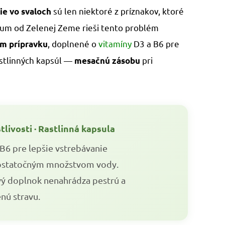
sú len niektoré z príznakov, ktoré
ie vo svaloch
um od Zelenej Zeme rieši tento problém
, doplnené o
vitamíny
D3 a B6 pre
om prípravku
astlinných kapsúl —
pri
mesačnú zásobu
stlivosti · Rastlinná kapsula
 B6 pre lepšie vstrebávanie
dostatočným množstvom vody.
vý doplnok nenahrádza pestrú a
nú stravu.