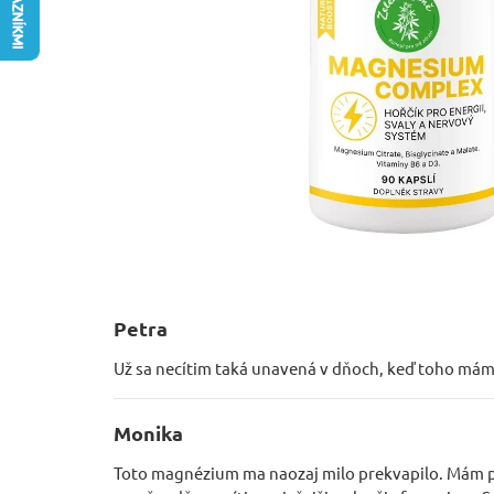
Petra
Už sa necítim taká unavená v dňoch, keď toho mám
Monika
Toto magnézium ma naozaj milo prekvapilo. Mám p