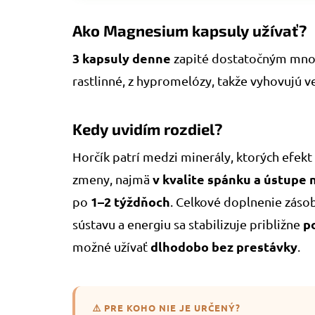
Ako Magnesium kapsuly užívať?
3 kapsuly denne
zapité dostatočným množ
rastlinné, z hypromelózy, takže vyhovujú 
Kedy uvidím rozdiel?
Horčík patrí medzi minerály, ktorých efekt
v kvalite spánku a ústupe
zmeny, najmä
1–2 týždňoch
po
. Celkové doplnenie záso
p
sústavu a energiu sa stabilizuje približne
dlhodobo bez prestávky
možné užívať
.
⚠️ PRE KOHO NIE JE URČENÝ?