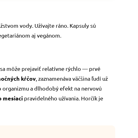
stvom vody. Užívajte ráno. Kapsuly sú
vegetariánom aj vegánom.
 sa môže prejaviť relatívne rýchlo — prvé
 nočných kŕčov
, zaznamenáva väčšina ľudí už
b organizmu a dlhodobý efekt na nervovú
o mesiaci
pravidelného užívania. Horčík je