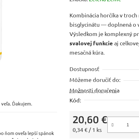
produktu
Kombinácia horčíka v troch 
je
bisglycinátu — doplnená o v
5,0
Výsledkom je komplexný pr
z
svalovej funkcie
aj celkove
5
mesačná kúra.
hviezdičiek.
Dostupnosť
Môžeme doručiť do:
Možnosti doručenia
Kód:
 veľa. Ďakujem.
20,60 €
Jednotková cena:
0,34 € / 1 ks
o ňom oveľa lepší spánok