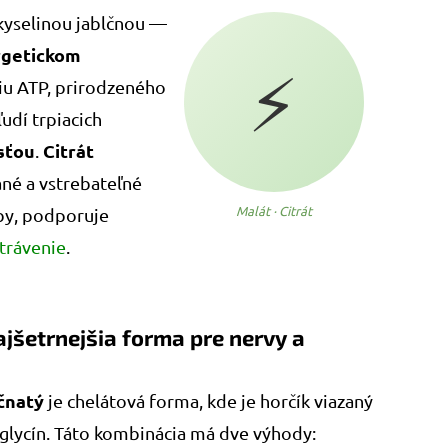
kyselinou jablčnou —
rgetickom
⚡
iu ATP, prirodzeného
udí trpiacich
sťou
Citrát
.
né a vstrebateľné
Malát · Citrát
by, podporuje
trávenie
.
ajšetrnejšia forma pre nervy a
čnatý
je chelátová forma, kde je horčík viazaný
glycín. Táto kombinácia má dve výhody: