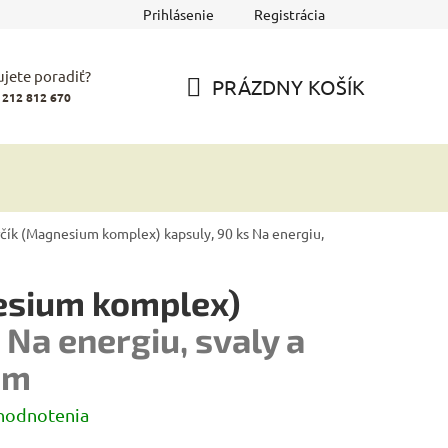
Prihlásenie
Registrácia
jete poradiť?
PRÁZDNY KOŠÍK
 212 812 670
NÁKUPNÝ
KOŠÍK
čík (Magnesium komplex) kapsuly, 90 ks
Na energiu,
esium komplex)
s
Na energiu, svaly a
ém
hodnotenia