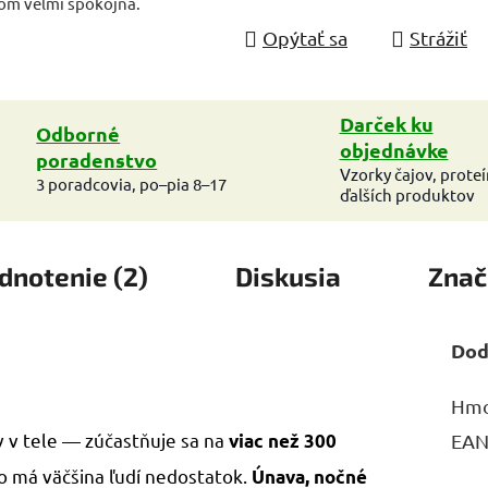
 Som veľmi spokojná.
Opýtať sa
Strážiť
Darček ku
Odborné
objednávke
poradenstvo
Vzorky čajov, prote
3 poradcovia, po–pia 8–17
ďalších produktov
dnotenie (2)
Diskusia
Znač
Dod
Hmo
v v tele — zúčastňuje sa na
viac než 300
EA
ho má väčšina ľudí nedostatok.
Únava, nočné