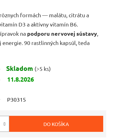
rôznych formách — malátu, citrátu a
itamín D3 a aktívny vitamín B6.
podporu nervovej sústavy
ípravok na
,
j energie. 90 rastlinných kapsúl, teda
Skladom
(>5 ks)
11.8.2026
P30315
DO KOŠÍKA