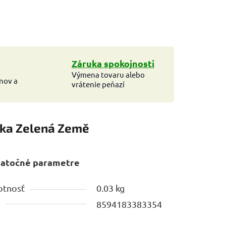
Záruka spokojnosti
Výmena tovaru alebo
ínov a
vrátenie peňazí
ka
Zelená Země
atočné parametre
tnosť
0.03 kg
N
8594183383354