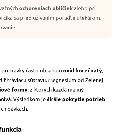
ochoreniach obličiek
závažných
alebo pri
orčíka sa pred užívaním poraďte s lekárom.
ovanie.
oxid horečnatý
é prípravky často obsahujú
,
diť tráviacu sústavu. Magnesium od Zelenej
miové formy
, z ktorých každá má iný
širšie pokrytie potrieb
kanivá. Výsledkom je
ších dávkach.
 funkcia