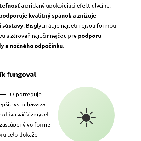
teľnosť
a pridaný upokojujúci efekt glycínu,
podporuje kvalitný spánok a znižuje
j sústavy
. Bisglycinát je najšetrnejšou formou
podporu
avu a zároveň najúčinnejšou pre
dy a nočného odpočinku
.
ík fungoval
— D3 potrebuje
lepšie vstrebáva za
☀️
o dáva väčší zmysel
u zastúpený vo forme
orú telo dokáže