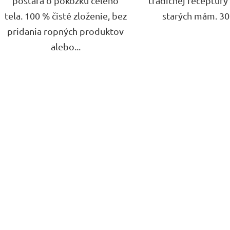
postará o pokožku celého
tradičnej receptúry
tela. 100 % čisté zloženie, bez
starých mám. 30
pridania ropných produktov
alebo...
O
v
l
á
d
a
c
i
e
p
r
v
k
y