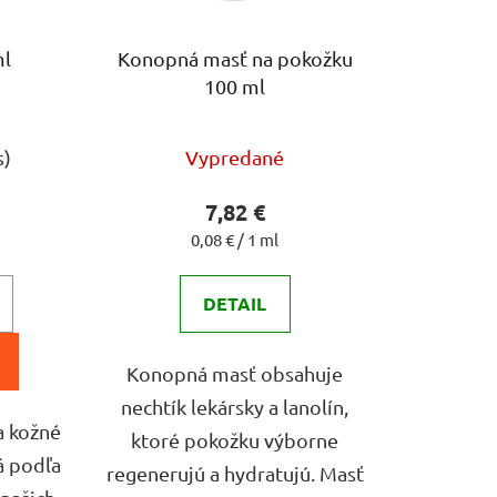
d
u
ml
Konopná masť na pokožku
k
100 ml
t
o
erné
Priemerné
v
s)
Vypredané
tenie
hodnotenie
ktu
produktu
7,82 €
je
Jednotková
0,08 € / 1 ml
cena:
4,9
DETAIL
z
5
čiek.
hviezdičiek.
Konopná masť obsahuje
nechtík lekársky a lanolín,
a kožné
ktoré pokožku výborne
á podľa
regenerujú a hydratujú. Masť