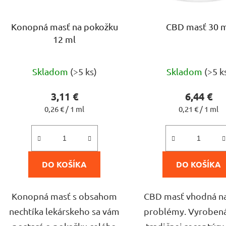
r
o
Konopná masť na pokožku
CBD masť 30 
d
12 ml
u
k
Priemerné
Priem
t
Skladom
(>5 ks)
Skladom
(>5 k
hodnotenie
hodno
o
produktu
produ
v
3,11 €
6,44 €
je
je
Jednotková
Jednotková
0,26 € / 1 ml
0,21 € / 1 ml
cena:
cena:
5,0
4,5
z
z
5
5
DO KOŠÍKA
DO KOŠÍKA
hviezdičiek.
hviezdi
Konopná masť s obsahom
CBD masť vhodná n
nechtíka lekárskeho sa vám
problémy. Vyroben