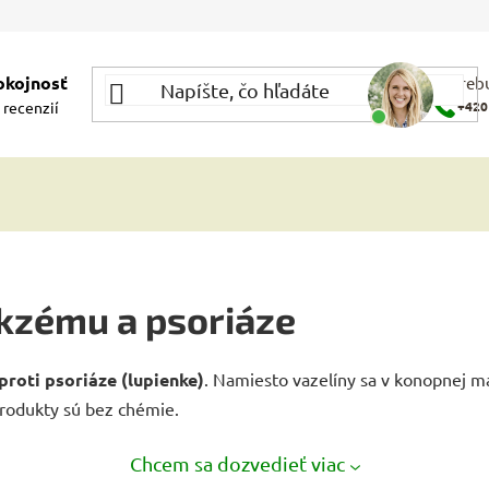
okojnosť
Potrebu
 recenzií
+420
kzému a psoriáze
roti psoriáze (lupienke)
. Namiesto vazelíny sa v konopnej ma
 produkty sú bez chémie.
Chcem sa dozvedieť viac