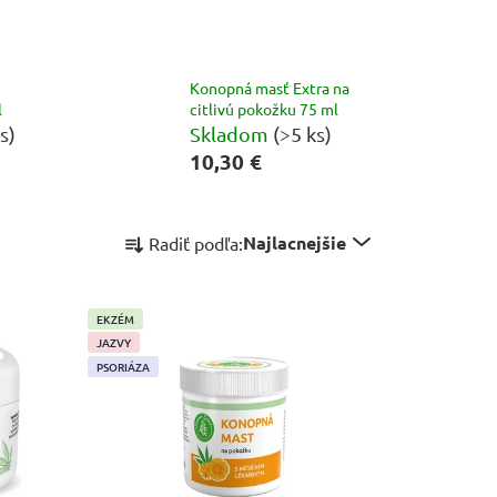
Konopná masť Extra na
l
citlivú pokožku 75 ml
s)
Skladom
(>5 ks)
10,30 €
R
Najlacnejšie
Radiť podľa:
a
d
e
EKZÉM
n
JAZVY
i
PSORIÁZA
e
p
r
o