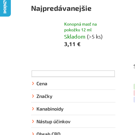
Najpredávanejšie
Konopná masť na
pokožku 12 ml
Skladom
(>5 ks)
3,11 €
B
o
č
n
Cena
ý
Značky
p
a
Kanabinoidy
n
Nástup účinkov
e
l
Obsah CBD