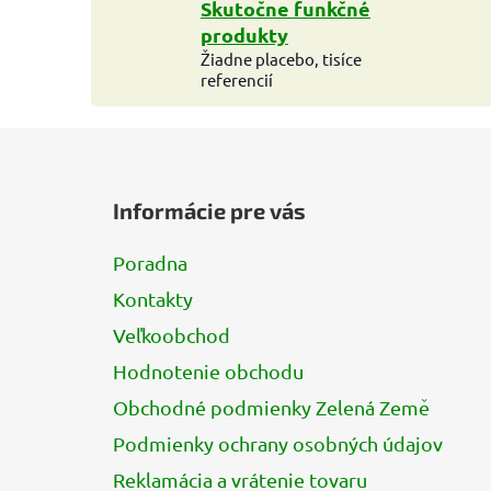
Skutočne funkčné
produkty
Žiadne placebo, tisíce
referencií
Z
á
Informácie pre vás
p
ä
Poradna
t
Kontakty
i
e
Veľkoobchod
Hodnotenie obchodu
Obchodné podmienky Zelená Země
Podmienky ochrany osobných údajov
Reklamácia a vrátenie tovaru