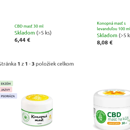
Konopná masť s
CBD masť 30 ml
levanduľou 100 m
Skladom
(>5 ks)
Skladom
(>5 k
6,44 €
8,08 €
1
1
3
Stránka
z
-
položiek celkom
EKZÉM
V
JAZVY
ý
PSORIÁZA
p
i
s
p