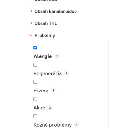
Obsah kanabinoidov
Obsah THC
Problémy
Alergie
3
Regenerácia
4
Ekzém
2
Akné
2
Kožné problémy
4