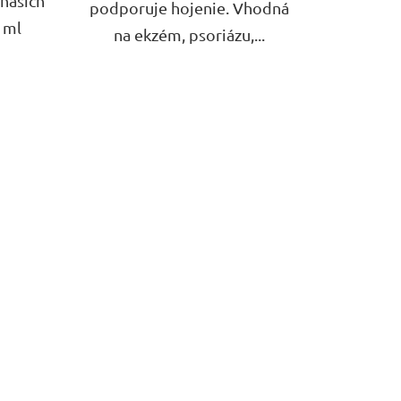
 našich
podporuje hojenie. Vhodná
 ml
na ekzém, psoriázu,...