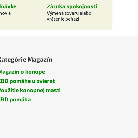
dnávke
Záruka spokojnosti
ínov a
Výmena tovaru alebo
vrátenie peňazí
Kategórie Magazín
Magazín o konope
CBD pomáha u zvierat
Použitie konopnej masti
CBD pomáha