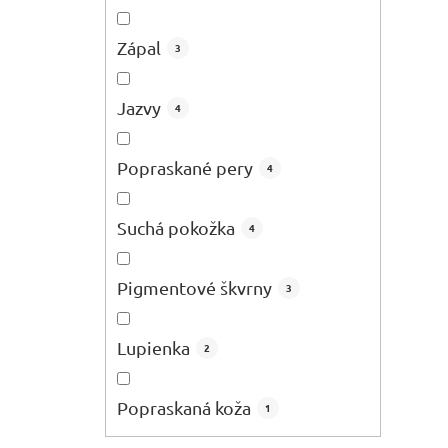
Zápal
3
Jazvy
4
Popraskané pery
4
Suchá pokožka
4
Pigmentové škvrny
3
Lupienka
2
Popraskaná koža
1