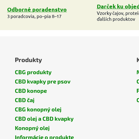
Darček ku obje
Odborné poradenstvo
Vzorky čajov, prote
3 poradcovia, po–pia 8–17
ďalších produktov
Produkty
CBG produkty
CBD kvapky pre psov
CBD konope
CBD čaj
CBG konopný olej
CBD olej a CBD kvapky
Konopný olej
Informácie o produkte