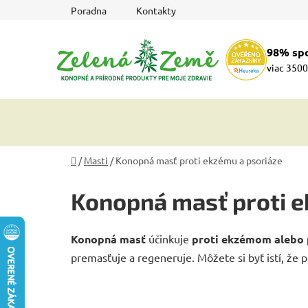
Prejsť
Poradna
Kontakty
na
obsah
98% sp
viac 3500
Domov
/
Masti
/
Konopná masť proti ekzému a psoriáze
Konopná masť proti e
Konopná masť
účinkuje
proti ekzémom alebo p
premasťuje a regeneruje. Môžete si byť istí, že