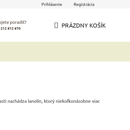
Prihlásenie
Registrácia
jete poradiť?
PRÁZDNY KOŠÍK
 212 812 670
NÁKUPNÝ
KOŠÍK
sti nachádza lanolín, ktorý niekoľkonásobne viac