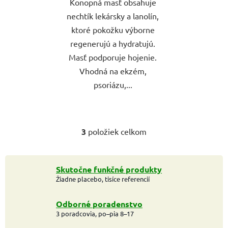
Konopná masť obsahuje
nechtík lekársky a lanolín,
ktoré pokožku výborne
regenerujú a hydratujú.
Masť podporuje hojenie.
Vhodná na ekzém,
psoriázu,...
3
položiek celkom
O
v
l
á
Skutočne funkčné produkty
Žiadne placebo, tisíce referencií
d
a
c
Odborné poradenstvo
i
3 poradcovia, po–pia 8–17
e