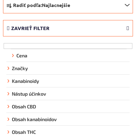
R
Radiť podľa:
Najlacnejšie
a
d
e
ZAVRIEŤ FILTER
n
i
e
p
Cena
r
Značky
o
d
Kanabinoidy
u
k
Nástup účinkov
t
Obsah CBD
o
v
Obsah kanabinoidov
Obsah THC