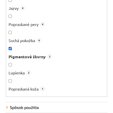
Jazvy
4
Popraskané pery
4
Suchá pokožka
4
Pigmentové škvrny
3
Lupienka
2
Popraskaná koža
1
Spôsob použitia