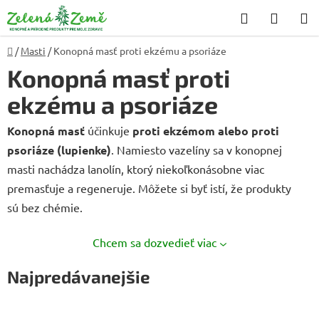
Prejsť
Hľadať
NÁKU
na
KOŠÍK
obsah
Domov
/
Masti
/
Konopná masť proti ekzému a psoriáze
Konopná masť proti
ekzému a psoriáze
Konopná masť
účinkuje
proti ekzémom alebo proti
psoriáze (lupienke)
. Namiesto vazelíny sa v konopnej
masti nachádza lanolín, ktorý niekoľkonásobne viac
premasťuje a regeneruje. Môžete si byť istí, že produkty
sú bez chémie.
Chcem sa dozvedieť viac
Najpredávanejšie