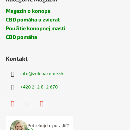
Magazín o konope
CBD pomáha u zvierat
Použitie konopnej masti
CBD pomáha
Kontakt
info
@
zelenazeme.sk
+420 212 812 670
Potrebujete poradiť?