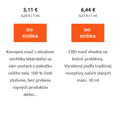
o
produktu
produktu
3,11 €
6,44 €
v
je
je
Jednotková
Jednotková
0,26 € / 1 ml
0,21 € / 1 ml
cena:
cena:
5,0
4,5
z
z
DO 
DO 
5
5
KOŠÍKA
KOŠÍKA
hviezdičiek.
hviezdičiek.
Konopná masť s obsahom
CBD masť vhodná na
nechtíka lekárskeho sa
kožné problémy.
vám postará o pokožku
Vyrobená podľa tradičnej
celého tela. 100 % čisté
receptúry našich starých
zloženie, bez pridania
mám. 30 ml
ropných produktov
alebo...