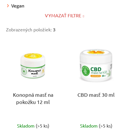
Vegan
VYMAZAŤ FILTRE
Zobrazených položiek:
3
V
ý
p
i
s
p
r
o
Konopná masť na
CBD masť 30 ml
pokožku 12 ml
d
u
k
Priemerné
Priemerné
t
Skladom
(>5 ks)
Skladom
(>5 ks)
hodnotenie
hodnotenie