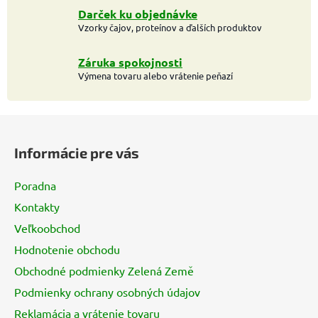
p
Darček ku objednávke
r
Vzorky čajov, proteínov a ďalších produktov
v
k
Záruka spokojnosti
y
Výmena tovaru alebo vrátenie peňazí
v
ý
Z
p
i
á
Informácie pre vás
s
p
u
ä
Poradna
t
Kontakty
i
Veľkoobchod
e
Hodnotenie obchodu
Obchodné podmienky Zelená Země
Podmienky ochrany osobných údajov
Reklamácia a vrátenie tovaru