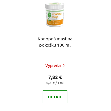
Konopná masť na
pokožku 100 ml
Priemerné
Vypredané
hodnotenie
produktu
7,82 €
je
Jednotková
0,08 € / 1 ml
cena:
4,9
z
DETAIL
5
hviezdičiek.