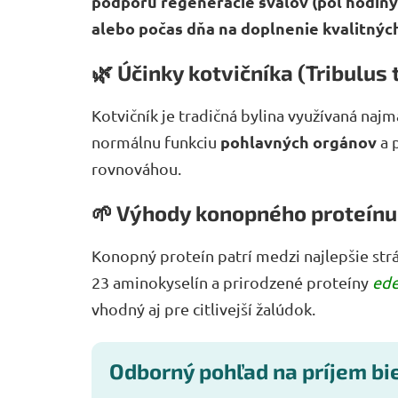
podporu regenerácie svalov (pol hodiny
alebo počas dňa na doplnenie kvalitných
🌿 Účinky kotvičníka (Tribulus 
Kotvičník je tradičná bylina využívaná naj
pohlavných orgánov
normálnu funkciu
a 
rovnováhou.
🌱 Výhody konopného proteínu
Konopný proteín patrí medzi najlepšie strá
23 aminokyselín a prirodzené proteíny
ede
vhodný aj pre citlivejší žalúdok.
Odborný pohľad na príjem bi