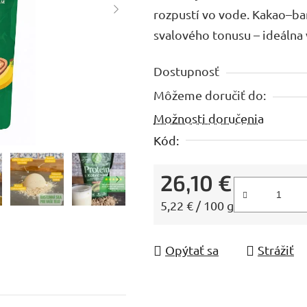
rozpustí vo vode. Kakao–ban
5,0
svalového tonusu – ideálna
z
5
Dostupnosť
hviezdičiek.
Môžeme doručiť do:
Možnosti doručenia
Kód:
26,10 €
Jednotková cena:
5,22 € / 100 g
Opýtať sa
Strážiť