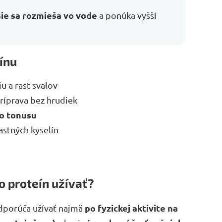
šie sa rozmieša vo vode
a ponúka vyšší
ínu
u a rast svalov
ríprava bez hrudiek
ho tonusu
stných kyselín
o proteín užívať?
po fyzickej aktivite na
odporúča užívať najmä