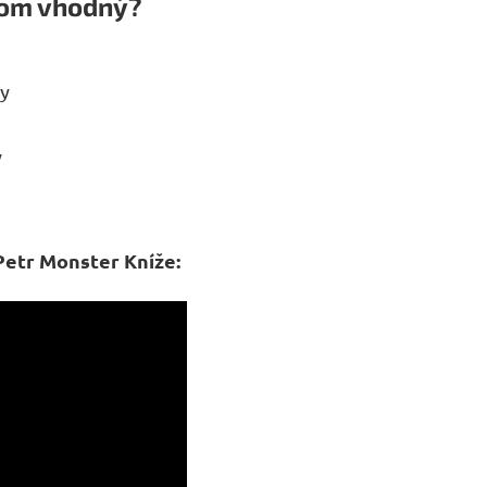
íkom vhodný?
ly
y
etr Monster Kníže: