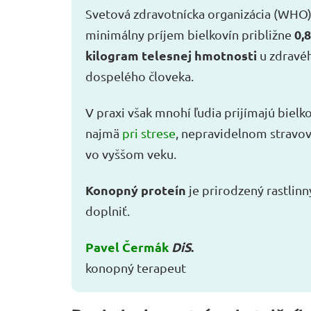
Svetová zdravotnícka organizácia (WHO
0,8
minimálny príjem bielkovín približne
kilogram telesnej hmotnosti
u zdravé
dospelého človeka.
V praxi však mnohí ľudia prijímajú bielk
najmä
pri strese
, nepravidelnom stravov
vo vyššom veku.
Konopný proteín
je prirodzený rastlin
doplniť.
Pavel Čermák
DiS
.
konopný terapeut