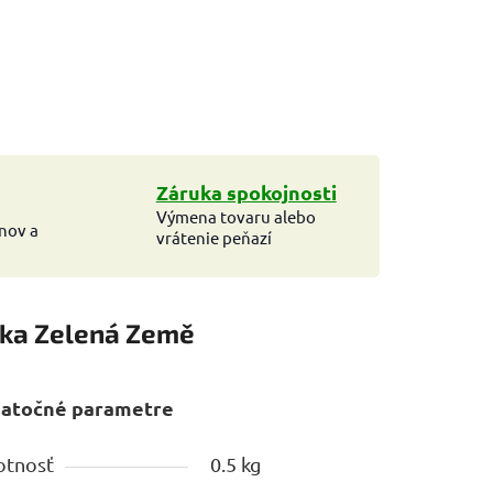
Záruka spokojnosti
Výmena tovaru alebo
ínov a
vrátenie peňazí
ka
Zelená Země
atočné parametre
tnosť
0.5 kg