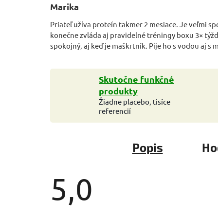
Marika
Priateľ užíva proteín takmer 2 mesiace. Je veľmi s
konečne zvláda aj pravidelné tréningy boxu 3× týžd
spokojný, aj keď je maškrtník. Pije ho s vodou aj s 
Skutočne funkčné
produkty
Žiadne placebo, tisíce
referencií
Popis
Ho
5,0
Priemerné