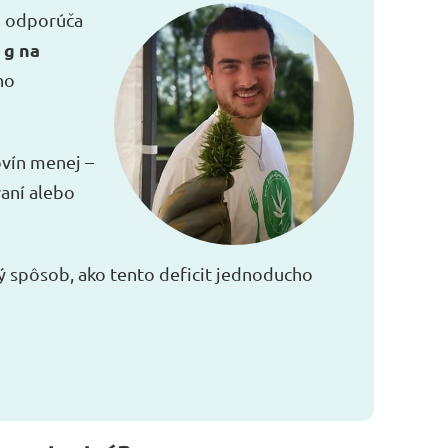
) odporúča
 g na
ho
ovín menej –
aní alebo
ný spôsob, ako tento deficit jednoducho