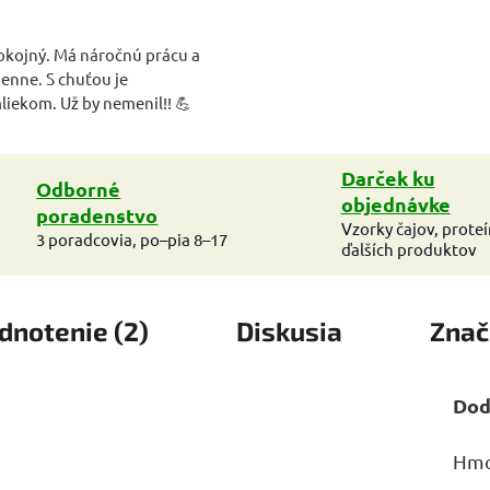
pokojný. Má náročnú prácu a
enne. S chuťou je
mliekom. Už by nemenil!! 💪
Darček ku
Odborné
objednávke
poradenstvo
Vzorky čajov, prote
3 poradcovia, po–pia 8–17
ďalších produktov
dnotenie (2)
Diskusia
Znač
Dod
Hmo