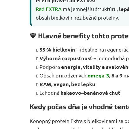
Prečo práve rad EXTRA?
lep
Rad EXTRA
má jemnejšiu štruktúru,
obsah bielkovín než bežné proteíny.
💙 Hlavné benefity tohto prote
55 % bielkovín
– ideálne na regeneráci
Výborná rozpustnosť
– jednoduchá p
energie, vitality a svalové
Podpora
omega-3
, 6 a 9
Obsah prirodzených
ma
RAW, vegan, bez lepku
kakaovo–banánová chuť
Lahodná
Kedy počas dňa je vhodné tent
Konopný proteín Extra s bielkovinami sa 