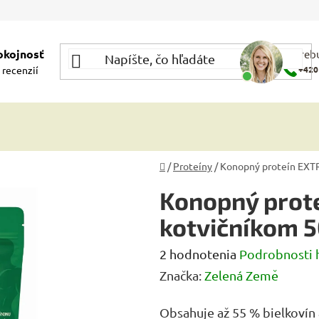
okojnosť
Potrebu
 recenzií
+420
Domov
/
Proteíny
/
Konopný proteín EXTR
Konopný prot
kotvičníkom 5
Priemerné
2 hodnotenia
Podrobnosti 
hodnotenie
Značka:
Zelená Země
produktu
Obsahuje až 55 % bielkovín 
je