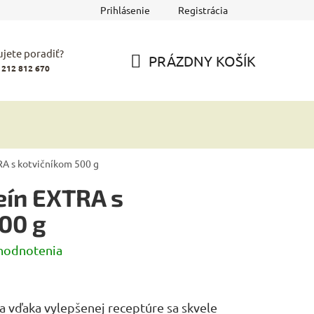
Prihlásenie
Registrácia
jete poradiť?
PRÁZDNY KOŠÍK
 212 812 670
NÁKUPNÝ
KOŠÍK
A s kotvičníkom 500 g
eín EXTRA s
00 g
hodnotenia
a vďaka vylepšenej receptúre sa skvele