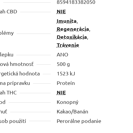
N
8594183382050
NIE
ah CBD
Imunita
,
Regenerácia
,
blémy
Detoxikácia
,
Trávenie
 lepku
ANO
ková hmotnosť
500 g
rgetická hodnota
1523 kJ
ma prípravku
Proteín
NIE
ah THC
od
Konopný
huť
Kakao/Banán
sob použití
Perorálne podanie