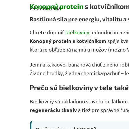
hodnotenie
Konopný proteín
s kotvičníkom
2 hodnotenia
produktu
je
Rastlinná sila pre energiu, vitalitu 
5,0
z
5
Chcete doplniť
bielkoviny
jednoducho a zár
hviezdičiek.
Konopný proteín s kotvičníkom
spája kval
ktorá je obľúbená najmä u mužov (možno 
Jemná kakaovo–banánová chuť z neho robí 
Žiadne hrudky, žiadna chemická pachuť – le
Prečo sú bielkoviny v tele také
Bielkoviny sú základnou stavebnou látkou 
regeneráciu tkanív
a tiež pre správne fu