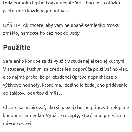
teda omnoho lepšie konzumovateľné – hoci je to otázka
preferencií každého jednotlivca.
NÁŠ TIP: Ak chcete, aby vám nelúpané semienko trošku
zmäklo, namočte ho cez noc do vody.
Použitie
Semienko konope sa dá využiť v studenej aj teplej kuchyni.
V studenej kuchyni sa predsa len odporúča používať ho viac,
a to najmä preto, že pri studenej úprave neprichádza o
výživové hodnoty, ktoré má. Ideálne je teda jeho pridávanie
do šalátov, jogurtov či müsli.
Chcete sa inšpirovať, ako si naozaj chutne pripraviť nelúpané
konopné semienko? Využite recepty, ktoré sme pre vás na
mieru zostavili.