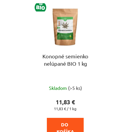
BIO
Konopné semienko
nelúpané BIO 1 kg
Priemerné
Skladom
(>5 ks)
hodnotenie
produktu
11,83 €
je
Jednotková
11,83 € / 1 kg
cena:
5,0
z
DO 
5
KOŠÍKA