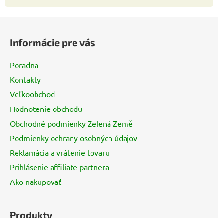
Z
á
Informácie pre vás
p
ä
Poradna
t
Kontakty
i
Veľkoobchod
e
Hodnotenie obchodu
Obchodné podmienky Zelená Země
Podmienky ochrany osobných údajov
Reklamácia a vrátenie tovaru
Prihlásenie affiliate partnera
Ako nakupovať
Produkty