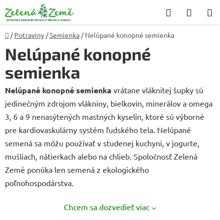
Prejsť
Hľadať
NÁKU
na
KOŠÍK
obsah
Domov
/
Potraviny
/
Semienka
/
Nelúpané konopné semienka
Nelúpané konopné
semienka
Nelúpané konopné semienka
vrátane vláknitej šupky sú
jedinečným zdrojom vlákniny, bielkovín, minerálov a omega
3, 6 a 9 nenasýtených mastných kyselín, ktoré sú výborné
pre kardiovaskulárny systém ľudského tela. Nelúpané
semená sa môžu používať v studenej kuchyni, v jogurte,
mušliach, nátierkach alebo na chlieb. Spoločnosť Zelená
Země ponúka len semená z ekologického
poľnohospodárstva.
Chcem sa dozvedieť viac