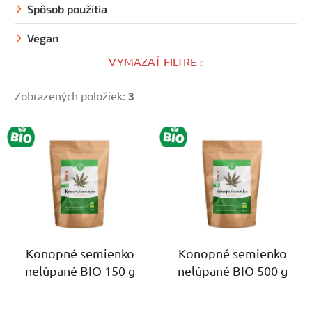
Spôsob použitia
Vegan
VYMAZAŤ FILTRE
Zobrazených položiek:
3
V
BIO
BIO
ý
p
i
s
p
r
o
Konopné semienko
Konopné semienko
nelúpané BIO 150 g
nelúpané BIO 500 g
d
u
k