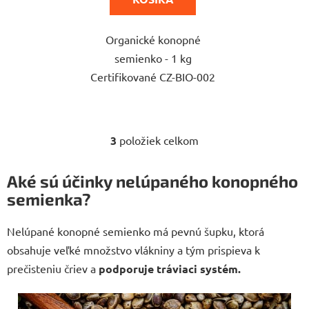
hviezdičiek.
Organické konopné
semienko - 1 kg
Certifikované CZ-BIO-002
3
položiek celkom
O
v
l
Aké sú účinky nelúpaného konopného
á
semienka?
d
a
Nelúpané konopné semienko má pevnú šupku, ktorá
c
obsahuje veľké množstvo vlákniny a tým prispieva k
i
e
prečisteniu čriev a
podporuje tráviaci systém.
p
r