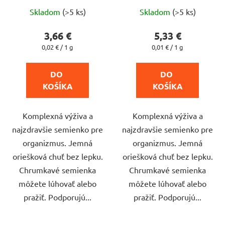
Priemerné
Priemerné
t
Skladom
(>5 ks)
Skladom
(>5 ks)
hodnotenie
hodnotenie
o
produktu
produktu
3,66 €
5,33 €
v
je
je
Jednotková
Jednotková
0,02 € / 1 g
0,01 € / 1 g
cena:
cena:
5,0
4,8
z
z
DO 
DO 
5
5
KOŠÍKA
KOŠÍKA
hviezdičiek.
hviezdičiek.
Komplexná výživa a
Komplexná výživa a
najzdravšie semienko pre
najzdravšie semienko pre
organizmus. Jemná
organizmus. Jemná
oriešková chuť bez lepku.
oriešková chuť bez lepku.
Chrumkavé semienka
Chrumkavé semienka
môžete lúhovať alebo
môžete lúhovať alebo
pražiť. Podporujú...
pražiť. Podporujú...