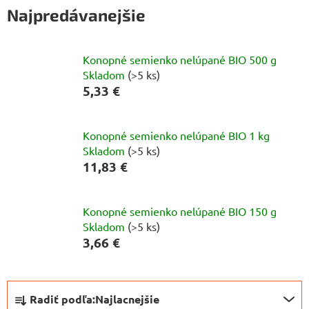
Najpredávanejšie
Konopné semienko nelúpané BIO 500 g
Skladom
(>5 ks)
5,33 €
Konopné semienko nelúpané BIO 1 kg
Skladom
(>5 ks)
11,83 €
Konopné semienko nelúpané BIO 150 g
Skladom
(>5 ks)
3,66 €
R
Radiť podľa:
Najlacnejšie
a