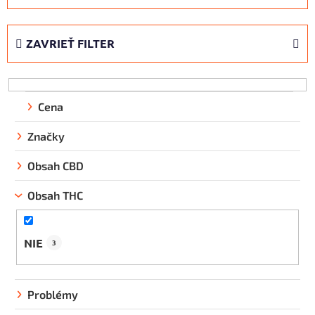
d
e
ZAVRIEŤ FILTER
n
i
e
p
Cena
r
Značky
o
d
Obsah CBD
u
k
Obsah THC
t
o
NIE
3
v
Problémy