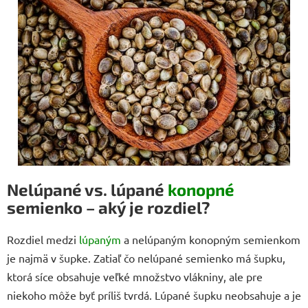
v
k
y
v
ý
p
i
s
u
Nelúpané vs. lúpané
konopné
semienko – aký je rozdiel?
Rozdiel medzi
lúpaným
a nelúpaným konopným semienkom
je najmä v šupke. Zatiaľ čo nelúpané semienko má šupku,
ktorá síce obsahuje veľké množstvo vlákniny, ale pre
niekoho môže byť príliš tvrdá. Lúpané šupku neobsahuje a je