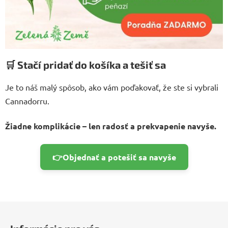
🛒
Stačí pridať do košíka a tešiť sa
Je to náš malý spôsob, ako vám poďakovať, že ste si vybrali
Cannadorru.
Žiadne komplikácie – len radosť a prekvapenie navyše.
👉Objednať a potešiť sa navyše
Z
á