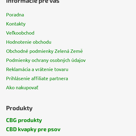
Informácie pre vás
p
ä
Poradna
t
Kontakty
i
Veľkoobchod
e
Hodnotenie obchodu
Obchodné podmienky Zelená Země
Podmienky ochrany osobných údajov
Reklamácia a vrátenie tovaru
Prihlásenie affiliate partnera
Ako nakupovať
Produkty
CBG produkty
CBD kvapky pre psov