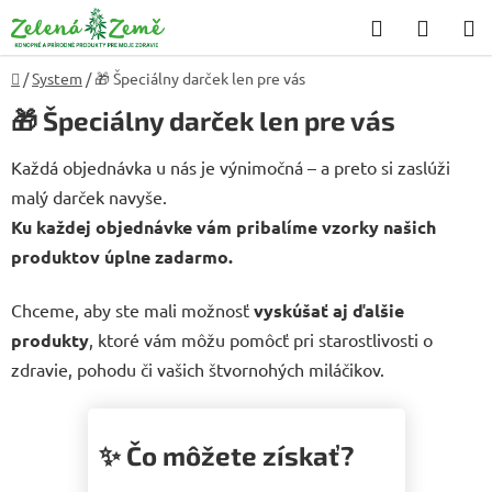
Prejsť
Hľadať
NÁKU
na
KOŠÍK
obsah
Domov
/
System
/
🎁 Špeciálny darček len pre vás
🎁 Špeciálny darček len pre vás
Každá objednávka u nás je výnimočná – a preto si zaslúži
malý darček navyše.
Ku každej objednávke vám pribalíme vzorky našich
produktov úplne zadarmo.
Chceme, aby ste mali možnosť
vyskúšať aj ďalšie
produkty
, ktoré vám môžu pomôcť pri starostlivosti o
zdravie, pohodu či vašich štvornohých miláčikov.
✨ Čo môžete získať?