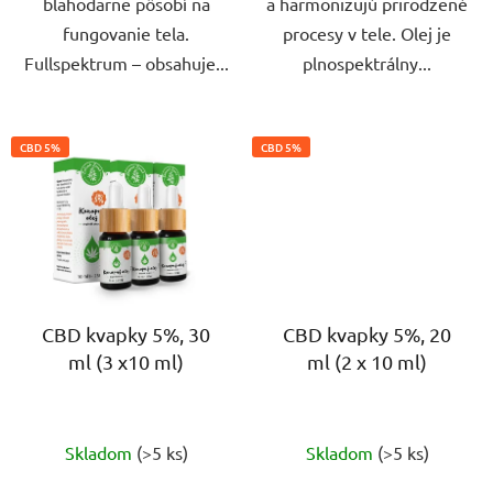
blahodarne pôsobí na
a harmonizujú prirodzené
fungovanie tela.
procesy v tele. Olej je
Fullspektrum – obsahuje...
plnospektrálny...
CBD 5%
CBD 5%
CBD kvapky 5%, 30
CBD kvapky 5%, 20
ml (3 x10 ml)
ml (2 x 10 ml)
Priemerné
Priemerné
Skladom
(>5 ks)
Skladom
(>5 ks)
hodnotenie
hodnotenie