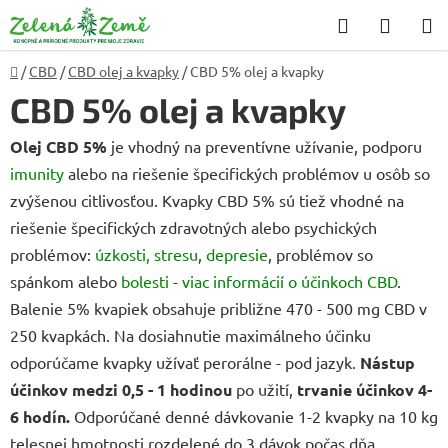
Prejsť
Hľadať
NÁKU
na
KOŠÍK
obsah
Domov
/
CBD
/
CBD olej a kvapky
/
CBD 5% olej a kvapky
CBD 5% olej a kvapky
Olej CBD 5%
je vhodný na preventívne užívanie, podporu
imunity
alebo na riešenie špecifických problémov u osôb so
zvýšenou citlivosťou. Kvapky CBD 5% sú tiež vhodné na
riešenie špecifických zdravotných alebo psychických
problémov:
úzkosti, stresu
,
depresie
, problémov so
spánkom alebo
bolesti
-
viac informácií o účinkoch CBD
.
Balenie 5% kvapiek obsahuje približne 470 - 500 mg CBD v
250 kvapkách. Na dosiahnutie maximálneho účinku
odporúčame kvapky užívať perorálne - pod jazyk.
Nástup
účinkov medzi 0,5 - 1 hodinou
po užití,
trvanie účinkov 4-
6 hodín.
Odporúčané denné dávkovanie 1-2 kvapky na 10 kg
telesnej hmotnosti rozdelené do 3 dávok počas dňa.