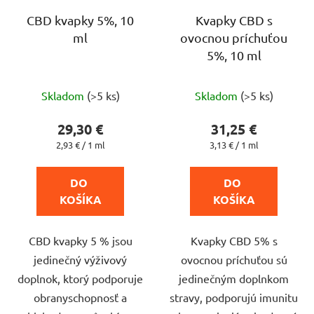
r
o
CBD kvapky 5%, 10
Kvapky CBD s
ml
ovocnou príchuťou
d
5%, 10 ml
u
k
Priemerné
Priemerné
t
Skladom
(>5 ks)
Skladom
(>5 ks)
hodnotenie
hodnotenie
o
produktu
produktu
29,30 €
31,25 €
v
je
je
Jednotková
Jednotková
2,93 € / 1 ml
3,13 € / 1 ml
cena:
cena:
4,2
4,4
z
z
DO 
DO 
5
5
KOŠÍKA
KOŠÍKA
hviezdičiek.
hviezdičiek.
CBD kvapky 5 % jsou
Kvapky CBD 5% s
jedinečný výživový
ovocnou príchuťou sú
doplnok, ktorý podporuje
jedinečným doplnkom
obranyschopnosť a
stravy, podporujú imunitu