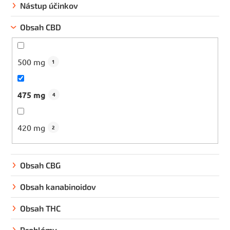
k
Nástup účinkov
t
Obsah CBD
o
v
500 mg
1
475 mg
4
420 mg
2
Obsah CBG
Obsah kanabinoidov
Obsah THC
Problémy