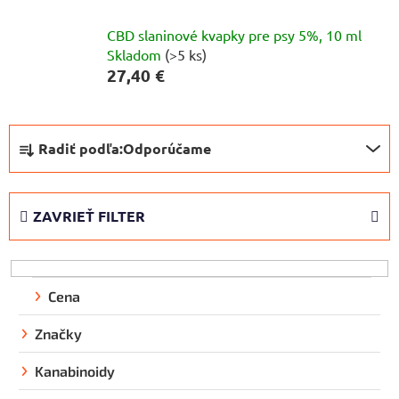
CBD slaninové kvapky pre psy 5%, 10 ml
Skladom
(>5 ks)
27,40 €
R
Radiť podľa:
Odporúčame
a
d
e
ZAVRIEŤ FILTER
n
i
e
p
Cena
r
Značky
o
d
Kanabinoidy
u