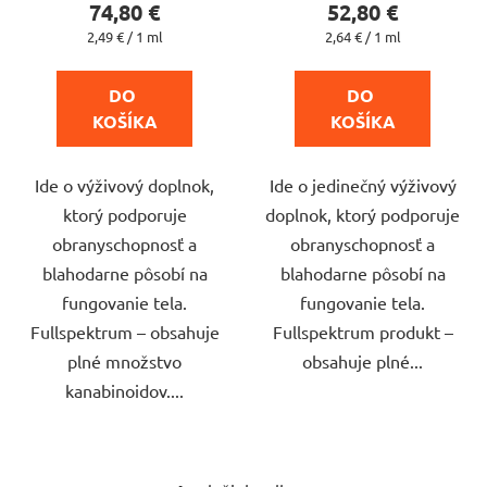
produktu
produktu
74,80 €
52,80 €
je
je
Jednotková
Jednotková
2,49 € / 1 ml
2,64 € / 1 ml
cena:
cena:
5,0
5,0
z
z
DO 
DO 
5
5
KOŠÍKA
KOŠÍKA
hviezdičiek.
hviezdičiek.
Ide o výživový doplnok,
Ide o jedinečný výživový
ktorý podporuje
doplnok, ktorý podporuje
obranyschopnosť a
obranyschopnosť a
blahodarne pôsobí na
blahodarne pôsobí na
fungovanie tela.
fungovanie tela.
Fullspektrum – obsahuje
Fullspektrum produkt –
plné množstvo
obsahuje plné...
kanabinoidov....