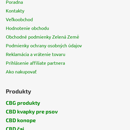
Poradna
t
Kontakty
i
Veľkoobchod
e
Hodnotenie obchodu
Obchodné podmienky Zelená Země
Podmienky ochrany osobných údajov
Reklamácia a vrátenie tovaru
Prihlásenie affiliate partnera
Ako nakupovať
Produkty
CBG produkty
CBD kvapky pre psov
CBD konope
CBD čaj