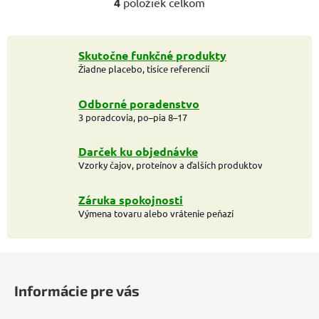
4
položiek celkom
O
v
l
á
Skutočne funkčné produkty
Žiadne placebo, tisíce referencií
d
a
c
Odborné poradenstvo
i
3 poradcovia, po–pia 8–17
e
p
Darček ku objednávke
r
Vzorky čajov, proteínov a ďalších produktov
v
k
Záruka spokojnosti
y
Výmena tovaru alebo vrátenie peňazí
v
ý
Z
p
i
á
Informácie pre vás
s
p
u
ä