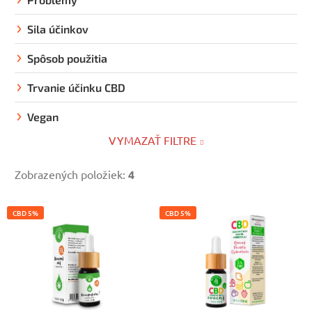
Sila účinkov
Spôsob použitia
Trvanie účinku CBD
Vegan
VYMAZAŤ FILTRE
Zobrazených položiek:
4
V
CBD 5%
CBD 5%
ý
p
i
s
p