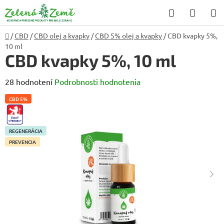
Prejsť
Hľadať
NÁKU
na
KOŠÍK
obsah
Domov
/
CBD
/
CBD olej a kvapky
/
CBD 5% olej a kvapky
/
CBD kvapky 5%,
10 ml
CBD kvapky 5%, 10 ml
Priemerné
28 hodnotení
Podrobnosti hodnotenia
hodnotenie
CBD 5%
produktu
CZ-
VYROBEK
je
REGENERÁCIA
4,2
PREVENCIA
z
5
hviezdičiek.