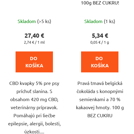
100g BEZ CUKRU!
Priemerné
Priemerné
Skladom
(>5 ks)
Skladom
(1 ks)
hodnotenie
hodnotenie
produktu
produktu
27,40 €
5,34 €
je
je
Jednotková
Jednotková
2,74 € / 1 ml
0,05 € / 1 g
cena:
cena:
5,0
4,7
z
z
DO 
DO 
5
5
KOŠÍKA
KOŠÍKA
hviezdičiek.
hviezdičiek.
CBD kvapky 5% pre psy
Pravá tmavá belgická
príchuť slanina. S
čokoláda s konopnými
obsahom 420 mg CBD,
semienkami a 70 %
veterinárny prípravok.
kakaovej hmoty. 100 g
Pomáhajú pri liečbe
BEZ CUKRU
epilepsie, alergii, bolesti,
úzkosti....