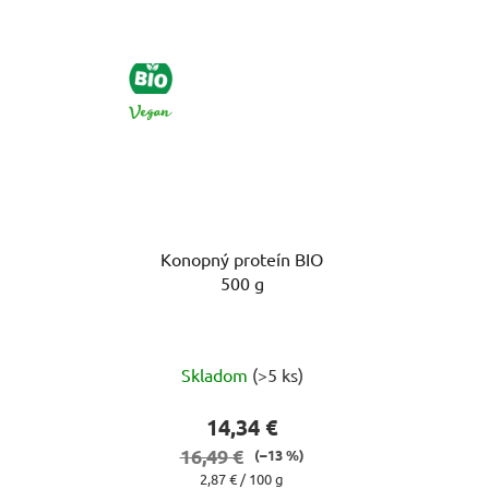
BIO
VEGAN
Konopný proteín BIO
500 g
Priemerné
Skladom
(>5 ks)
hodnotenie
produktu
14,34 €
je
16,49 €
(–13 %)
5,0
Jednotková
2,87 € / 100 g