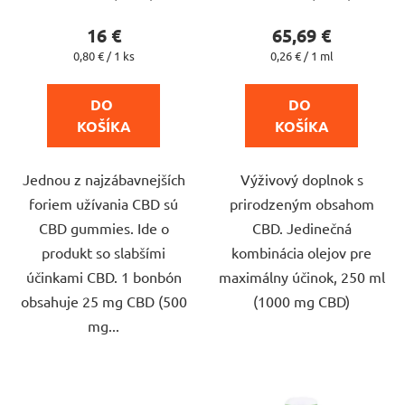
hodnotenie
hodnotenie
produktu
produktu
16 €
65,69 €
je
je
Jednotková
Jednotková
0,80 € / 1 ks
0,26 € / 1 ml
cena:
cena:
5,0
4,2
z
z
DO 
DO 
5
5
KOŠÍKA
KOŠÍKA
hviezdičiek.
hviezdičiek.
Jednou z najzábavnejších
Výživový doplnok s
foriem užívania CBD sú
prirodzeným obsahom
CBD gummies. Ide o
CBD. Jedinečná
produkt so slabšími
kombinácia olejov pre
účinkami CBD. 1 bonbón
maximálny účinok, 250 ml
obsahuje 25 mg CBD (500
(1000 mg CBD)
mg...