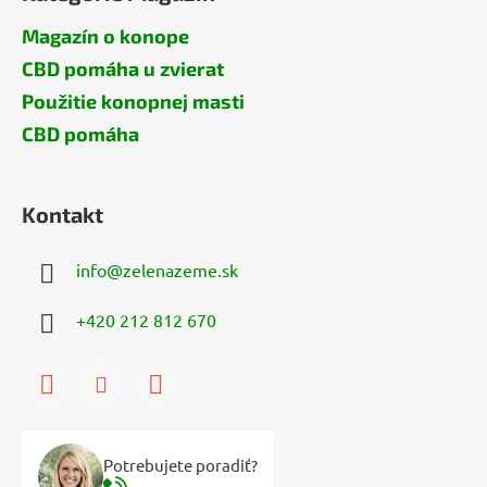
Magazín o konope
CBD pomáha u zvierat
Použitie konopnej masti
CBD pomáha
Kontakt
info
@
zelenazeme.sk
+420 212 812 670
Potrebujete poradiť?