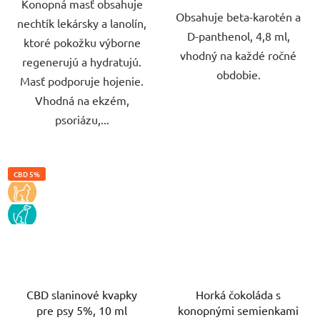
Konopná masť obsahuje
Obsahuje beta-karotén a
nechtík lekársky a lanolín,
D-panthenol, 4,8 ml,
ktoré pokožku výborne
vhodný na každé ročné
regenerujú a hydratujú.
obdobie.
Masť podporuje hojenie.
Vhodná na ekzém,
psoriázu,...
CBD 5%
KOCKA
PES
CBD slaninové kvapky
Horká čokoláda s
pre psy 5%, 10 ml
konopnými semienkami