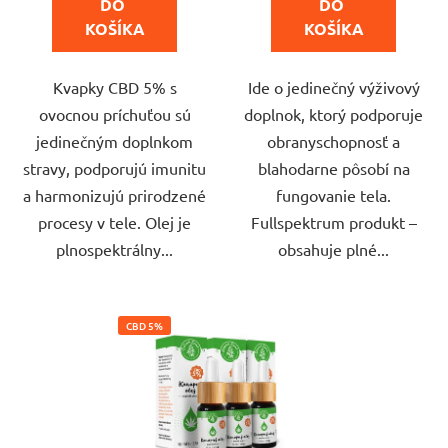
DO 
DO 
5
5
KOŠÍKA
KOŠÍKA
hviezdičiek.
hviezdičiek.
Kvapky CBD 5% s
Ide o jedinečný výživový
ovocnou príchuťou sú
doplnok, ktorý podporuje
jedinečným doplnkom
obranyschopnosť a
stravy, podporujú imunitu
blahodarne pôsobí na
a harmonizujú prirodzené
fungovanie tela.
procesy v tele. Olej je
Fullspektrum produkt –
plnospektrálny...
obsahuje plné...
CBD 5%