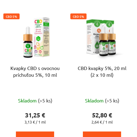
CBD 5%
CBD 5%
Kvapky CBD s ovocnou
CBD kvapky 5%, 20 ml
príchuťou 5%, 10 ml
(2 x 10 ml)
Priemerné
Priemerné
Skladom
(>5 ks)
Skladom
(>5 ks)
hodnotenie
hodnotenie
produktu
produktu
31,25 €
52,80 €
je
je
Jednotková
Jednotková
3,13 € / 1 ml
2,64 € / 1 ml
cena:
cena:
4,4
5,0
z
z