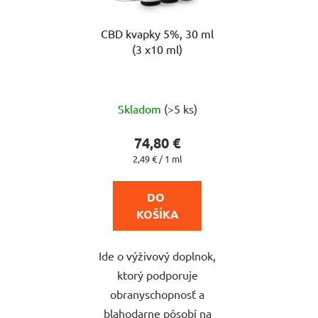
CBD kvapky 5%, 30 ml
(3 x10 ml)
Priemerné
Skladom
(>5 ks)
hodnotenie
produktu
74,80 €
je
Jednotková
2,49 € / 1 ml
cena:
5,0
z
DO 
5
KOŠÍKA
hviezdičiek.
Ide o výživový doplnok,
ktorý podporuje
obranyschopnosť a
blahodarne pôsobí na