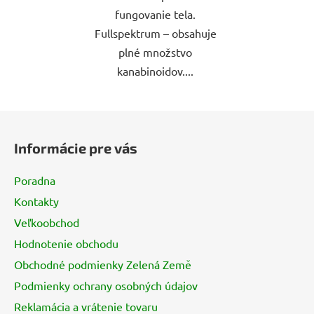
fungovanie tela.
Fullspektrum – obsahuje
plné množstvo
kanabinoidov....
Z
á
Informácie pre vás
p
ä
Poradna
t
Kontakty
i
Veľkoobchod
e
Hodnotenie obchodu
Obchodné podmienky Zelená Země
Podmienky ochrany osobných údajov
Reklamácia a vrátenie tovaru