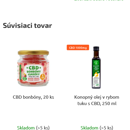
Súvisiaci tovar
CBD 1000mg
CBD bonbóny, 20 ks
Konopný olej v rybom
tuku s CBD, 250 ml
Priemerné
Priemerné
Skladom
(>5 ks)
Skladom
(>5 ks)