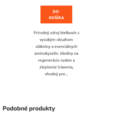
cena:
z
5
DO 
hviezdičiek.
KOŠÍKA
Prírodný zdroj bielkovín s
vysokým obsahom
vlákniny a esenciálnych
aminokyselín. Ideálny na
regeneráciu svalov a
zlepšenie trávenia,
vhodný pre...
Podobné produkty