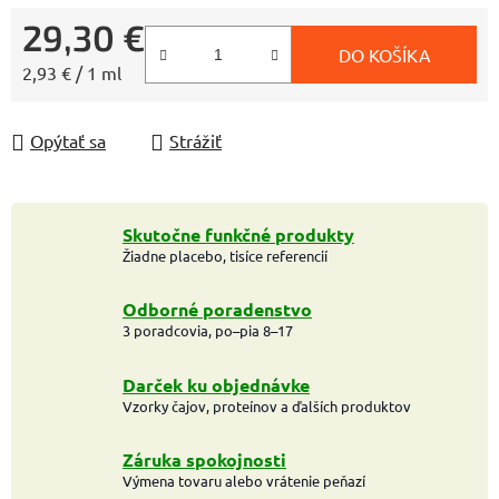
29,30 €
DO KOŠÍKA
Jednotková cena:
2,93 € / 1 ml
Opýtať sa
Strážiť
Skutočne funkčné produkty
Žiadne placebo, tisíce referencií
Odborné poradenstvo
3 poradcovia, po–pia 8–17
Darček ku objednávke
Vzorky čajov, proteínov a ďalších produktov
Záruka spokojnosti
Výmena tovaru alebo vrátenie peňazí