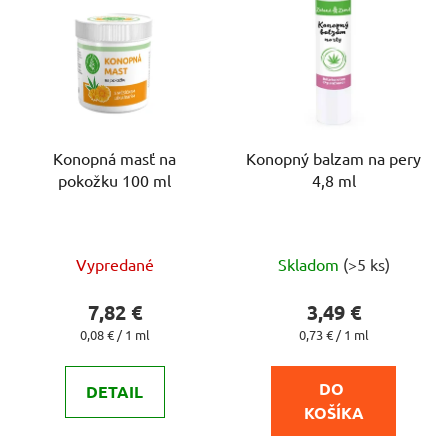
Konopná masť na
Konopný balzam na pery
pokožku 100 ml
4,8 ml
Priemerné
Priemerné
Vypredané
Skladom
(>5 ks)
hodnotenie
hodnotenie
produktu
produktu
7,82 €
3,49 €
je
je
Jednotková
Jednotková
0,08 € / 1 ml
0,73 € / 1 ml
cena:
cena:
4,9
5,0
z
z
DO 
DETAIL
5
5
KOŠÍKA
hviezdičiek.
hviezdičiek.