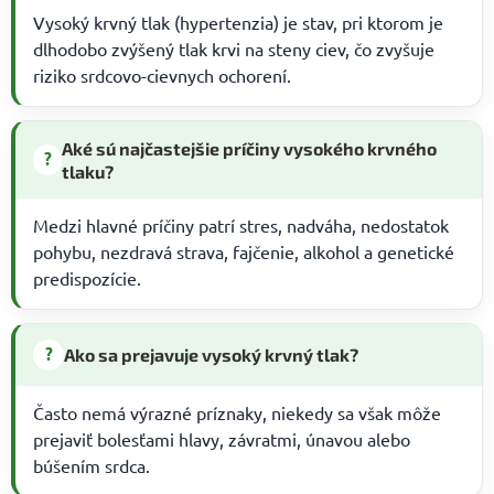
Vysoký krvný tlak (hypertenzia) je stav, pri ktorom je
dlhodobo zvýšený tlak krvi na steny ciev, čo zvyšuje
riziko srdcovo-cievnych ochorení.
Aké sú najčastejšie príčiny vysokého krvného
?
tlaku?
Medzi hlavné príčiny patrí stres, nadváha, nedostatok
pohybu, nezdravá strava, fajčenie, alkohol a genetické
predispozície.
?
Ako sa prejavuje vysoký krvný tlak?
Často nemá výrazné príznaky, niekedy sa však môže
prejaviť bolesťami hlavy, závratmi, únavou alebo
búšením srdca.