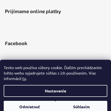
Prijímame online platby
Facebook
Tento web používa súbory cookie. Ďalším prechádzaním
tohto webu vyjadrujete súhlas s ich používaním. Viac
informácií
tu
.
Nastavenie
Vytvoril Shoptet
Copyright 2026
Zelená Země
. Všetky práva vyhradené.
Odmietnuť
Súhlasím
Upraviť nastavenie cookies
+420 212 812 670 | info@zelenazeme.sk