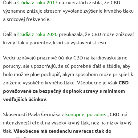
Ďalšia
štúdia z roku 2017
na zvieratách zistila, že CBD
významne znižuje stresom vyvolané zvýšenie krvného tlaku
a srdcovej frekvencie.
Ďalšia
štúdia z roku 2020
preukázala, že CBD môže znižovať
krvný tlak u pacientov, ktorí sú vystavení stresu.
Vedci uznávajú priaznivé účinky CBD na kardiovaskulárne
poruchy, ale upozorňujú, že sú potrebné ďalšie štúdie, aby
bolo možné plne pochopiť, akým spôsobom môže prispieť k
zníženiu vysokého krvného tlaku. Všeobecne je však
CBD
považované za bezpečný doplnok stravy s minimom
vedľajších účinkov
.
Skúsenosti Pavla Čermáka z
konopnej poradne
: „CBD má
intenzívnejší efekt na vysoký krvný tlak, než na nízky krvný
tlak.
Všeobecne má tendenciu navracať tlak do