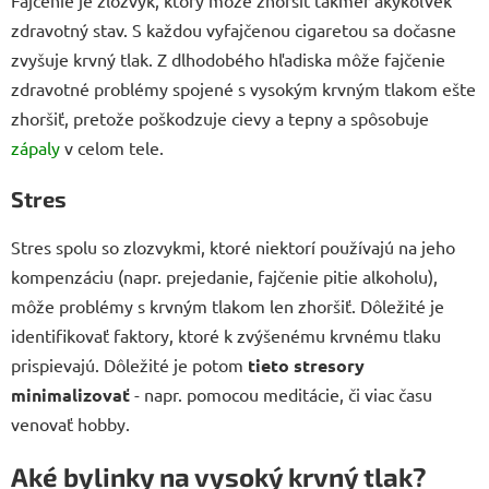
zdravotný stav. S každou vyfajčenou cigaretou sa dočasne
zvyšuje krvný tlak. Z dlhodobého hľadiska môže fajčenie
zdravotné problémy spojené s vysokým krvným tlakom ešte
zhoršiť, pretože poškodzuje cievy a tepny a spôsobuje
zápaly
v celom tele.
Stres
Stres spolu so zlozvykmi, ktoré niektorí používajú na jeho
kompenzáciu (napr. prejedanie, fajčenie pitie alkoholu),
môže problémy s krvným tlakom len zhoršiť. Dôležité je
identifikovať faktory, ktoré k zvýšenému krvnému tlaku
prispievajú. Dôležité je potom
tieto stresory
minimalizovať
- napr. pomocou meditácie, či viac času
venovať hobby.
Aké bylinky na vysoký krvný tlak?