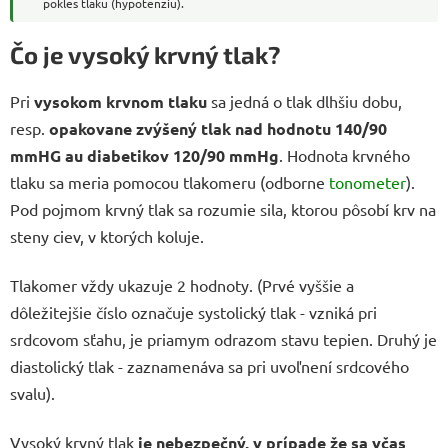
pokles tlaku (hypotenziu).
Čo je vysoký krvný tlak?
Pri
vysokom krvnom tlaku
sa jedná o tlak dlhšiu dobu,
resp.
opakovane zvýšený tlak nad hodnotu 140/90
mmHG au diabetikov 120/90 mmHg
. Hodnota krvného
tlaku sa meria pomocou tlakomeru (odborne
tonometer
).
Pod pojmom krvný tlak sa rozumie sila, ktorou pôsobí krv na
steny ciev, v ktorých koluje.
Tlakomer vždy ukazuje 2 hodnoty. (Prvé vyššie a
dôležitejšie číslo označuje systolický tlak - vzniká pri
srdcovom sťahu, je priamym odrazom stavu tepien. Druhý je
diastolický tlak - zaznamenáva sa pri uvoľnení srdcového
svalu).
Vysoký krvný tlak
je nebezpečný, v prípade že sa včas