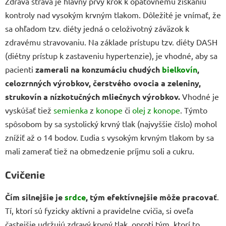
Zdravá strava je hlavný prvý krok k opätovnému získaniu
kontroly nad vysokým krvným tlakom. Dôležité je vnímať, že
sa ohľadom tzv. diéty jedná o celoživotný záväzok k
zdravému stravovaniu. Na základe prístupu tzv. diéty DASH
(diétny prístup k zastaveniu hypertenzie), je vhodné, aby sa
pacienti
zamerali na konzumáciu chudých
bielkovín
,
celozrnných výrobkov, čerstvého ovocia a zeleniny,
strukovín a nízkotučných mliečnych výrobkov.
Vhodné je
vyskúšať tiež
semienka
z
konope
či
olej z konope
. Týmto
spôsobom by sa systolický krvný tlak (najvyššie číslo) mohol
znížiť až o 14 bodov. Ľudia s vysokým krvným tlakom by sa
mali zamerať tiež na obmedzenie príjmu soli a cukru.
Cvičenie
Čím silnejšie je
srdce
, tým efektívnejšie môže pracovať
.
Tí, ktorí sú fyzicky aktívni a pravidelne cvičia, si oveľa
častejšie udržujú zdravý krvný tlak, oproti tým, ktorí to