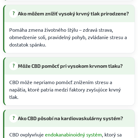
?
Ako môžem znížiť vysoký krvný tlak prirodzene?
Pomáha zmena životného štýlu – zdravá strava,
obmedzenie soli, pravidelný pohyb, zvládanie stresu a
dostatok spánku.
?
Môže CBD pomôcť pri vysokom krvnom tlaku?
CBD môže nepriamo pomôcť znížením stresu a
napätia, ktoré patria medzi faktory zvyšujúce krvný
tlak.
?
Ako CBD pôsobí na kardiovaskulárny systém?
CBD ovplyvňuje
endokanabinoidný systém
, ktorý sa