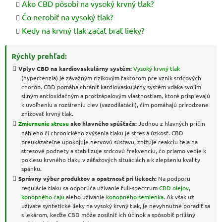
Ako CBD pôsobí na vysoký krvný tlak?
Čo nerobiť na vysoký tlak?
Kedy na krvný tlak začať brať lieky?
Rýchly prehľad:
Vplyv CBD na kardiovaskulárny systém:
Vysoký krvný tlak
(hypertenzia) je závažným rizikovým faktorom pre vznik srdcových
chorôb. CBD pomáha chrániť kardiovaskulárny systém vďaka svojim
silným antioxidačným a protizápalovým vlastnostiam, ktoré prispievajú
k uvoľneniu a rozšíreniu ciev (vazodilatácii), čím pomáhajú prirodzene
znižovať krvný tlak.
Zmiernenie stresu
ako hlavného spúšťača:
Jednou z hlavných príčin
náhleho či chronického zvýšenia tlaku je stres a úzkosť. CBD
preukázateľne upokojuje nervovú sústavu, znižuje reakciu tela na
stresové podnety a stabilizuje srdcovú frekvenciu, čo priamo vedie k
poklesu krvného tlaku v záťažových situáciách a k zlepšeniu kvality
spánku.
Správny výber produktov a opatrnosť pri liekoch:
Na podporu
regulácie tlaku sa odporúča užívanie full-spectrum
CBD olejov
,
konopného čaju
alebo užívanie
konopného semienka
. Ak však už
užívate syntetické lieky na vysoký krvný tlak, je nevyhnutné poradiť sa
s lekárom, keďže CBD môže zosilniť ich účinok a spôsobiť prílišný