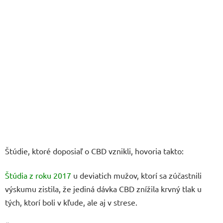
Štúdie, ktoré doposiaľ o CBD vznikli, hovoria takto:
Štúdia z roku 2017
u deviatich mužov, ktorí sa zúčastnili
výskumu zistila, že jediná dávka CBD znížila krvný tlak u
tých, ktorí boli v kľude, ale aj v strese.