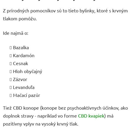
Z prírodných pomocníkov sú to tieto bylinky, ktoré s krvným
tlakom pomôžu.
Ide najmä o:
Bazalka
Kardamón
Cesnak
Hloh obyčajný
Zázvor
Levanduľa
Mačací pazúr
Tiež CBD konope (konope bez psychoaktívnych účinkov, ako
doplnok stravy - napríklad vo forme
CBD kvapiek
) má
pozitívny vplyv na vysoký krvný tlak.