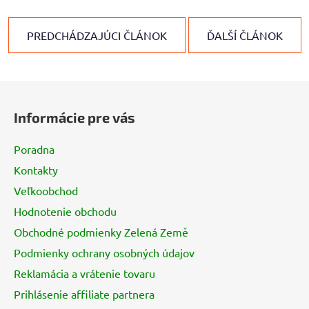
PREDCHÁDZAJÚCI ČLÁNOK
ĎALŠÍ ČLÁNOK
Z
á
Informácie pre vás
p
ä
Poradna
t
Kontakty
i
Veľkoobchod
e
Hodnotenie obchodu
Obchodné podmienky Zelená Země
Podmienky ochrany osobných údajov
Reklamácia a vrátenie tovaru
Prihlásenie affiliate partnera