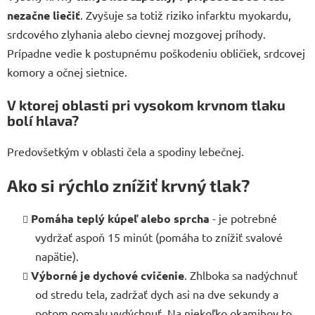
nezačne liečiť
. Zvyšuje sa totiž riziko infarktu myokardu,
srdcového zlyhania alebo cievnej mozgovej príhody.
Prípadne vedie k postupnému poškodeniu obličiek, srdcovej
komory a očnej sietnice.
V ktorej oblasti pri vysokom krvnom tlaku
bolí hlava?
Predovšetkým v oblasti čela a spodiny lebečnej.
Ako si rýchlo znížiť krvný tlak?
Pomáha teplý kúpeľ alebo sprcha
- je potrebné
vydržať aspoň 15 minút (pomáha to znížiť svalové
napätie).
Výborné je dychové cvičenie
. Zhlboka sa nadýchnuť
od stredu tela, zadržať dych asi na dve sekundy a
potom pomaly vydýchnuť. Na niekoľko okamihov to