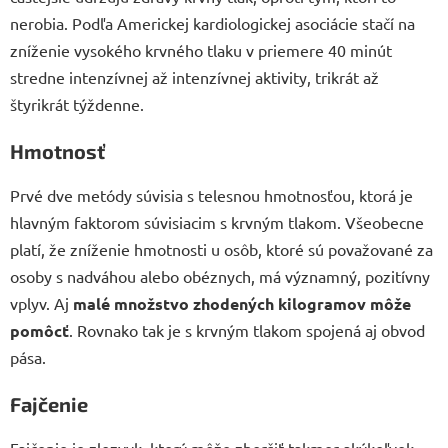
nerobia. Podľa Americkej kardiologickej asociácie stačí na
zníženie vysokého krvného tlaku v priemere 40 minút
stredne intenzívnej až intenzívnej aktivity, trikrát až
štyrikrát týždenne.
Hmotnosť
Prvé dve metódy súvisia s telesnou hmotnosťou, ktorá je
hlavným faktorom súvisiacim s krvným tlakom. Všeobecne
platí, že zníženie hmotnosti u osôb, ktoré sú považované za
osoby s nadváhou alebo obéznych, má významný, pozitívny
vplyv. Aj
malé množstvo zhodených kilogramov môže
pomôcť
. Rovnako tak je s krvným tlakom spojená aj obvod
pása.
Fajčenie
Fajčenie je zlozvyk, ktorý môže zhoršiť takmer akýkoľvek