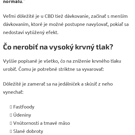
normálu
."
Veľmi dôležité je u CBD tiež dávkovanie, začínať s menším
dávkovaním, ktoré je možné postupne navyšovať, pokiaľ sa
nedostaví vytúžený efekt.
Čo nerobiť na vysoký krvný tlak?
Vyššie popísané je všetko, čo na zníženie krvného tlaku
urobiť. Čomu je potrebné striktne sa vyvarovať:
Dôležité je zamerať sa na jedálniček a skúsiť z neho
vynechať:
Fastfoody
Údeniny
Vnútornosti a tmavé mäso
Slané dobroty