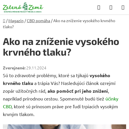
Prejsť
Hľadať
NÁKU
na
KOŠÍK
obsah
Domov
/
Magazín
/
CBD pomáha
/
Ako na zníženie vysokého krvného
tlaku?
Ako na zníženie vysokého
krvného tlaku?
29.11.2024
Sú to zdravotné problémy, ktoré sa týkajú
vysokého
krvného tlaku
a trápia Vás? Nasledujúci článok ozrejmí
zopár užitočných rád,
ako pomôcť pri jeho znížení
,
napríklad prírodnou cestou. Spomenuté budú tiež
účinky
CBD
, ktoré sú prínosom práve pre ľudí trpiacich vysokým
krvným tlakom.