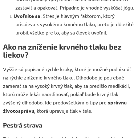
zastaviť a opakovať. Prípadne je vhodné vyskúšať jógu.
Uvoľnite sa
! Stres je hlavným faktorom, ktorý
prispieva k vysokému krvnému tlaku, preto je dôležité
urobiť všetko pre to, aby sa človek uvoľnil.
Ako na zníženie krvného tlaku bez
liekov?
Vyššie sú popísané rýchle kroky, ktoré je možné podniknúť
na rýchle zníženie krvného tlaku. Dlhodobo je potrebné
zamerať sa na vysoký krvný tlak, aby sa predišlo medikácii,
ktorú môže lekár naordinovať, pokiaľ bude krvný tlak
zvýšený dlhodobo. Ide predovšetkým o tipy pre
správnu
životosprávu
, ktorá upravuje tlak v tele.
Pestrá strava