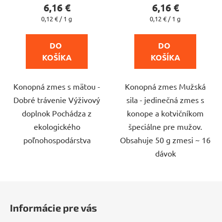
produktu
produktu
6,16 €
6,16 €
je
je
Jednotková
Jednotková
0,12 € / 1 g
0,12 € / 1 g
cena:
cena:
4,3
5,0
z
z
DO 
DO 
5
5
KOŠÍKA
KOŠÍKA
hviezdičiek.
hviezdičiek.
Konopná zmes s mätou -
Konopná zmes Mužská
Dobré trávenie Výživový
sila - jedinečná zmes s
doplnok Pochádza z
konope a kotvičníkom
ekologického
špeciálne pre mužov.
poľnohospodárstva
Obsahuje 50 g zmesi ~ 16
dávok
Z
á
Informácie pre vás
p