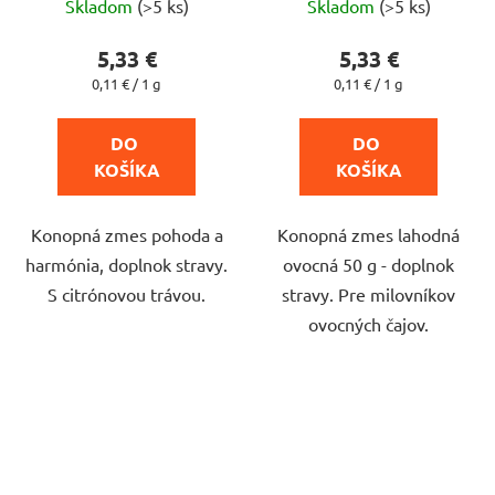
Skladom
(>5 ks)
Skladom
(>5 ks)
hodnotenie
hodnotenie
produktu
produktu
5,33 €
5,33 €
je
je
Jednotková
Jednotková
0,11 € / 1 g
0,11 € / 1 g
cena:
cena:
4,7
5,0
z
z
DO 
DO 
5
5
KOŠÍKA
KOŠÍKA
hviezdičiek.
hviezdičiek.
Konopná zmes pohoda a
Konopná zmes lahodná
harmónia, doplnok stravy.
ovocná 50 g - doplnok
S citrónovou trávou.
stravy. Pre milovníkov
ovocných čajov.