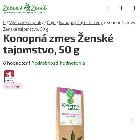
Prejsť
Hľadať
NÁKU
na
KOŠÍK
obsah
Domov
/
Výživové doplnky
/
Čaje
/
Konopný čaj ochutený
/
Konopná zmes
Ženské tajomstvo, 50 g
Konopná zmes Ženské
tajomstvo, 50 g
Priemerné
6 hodnotení
Podrobnosti hodnotenia
hodnotenie
CZ-
VYROBEK
produktu
PRE ŽENY
je
4,8
z
5
hviezdičiek.