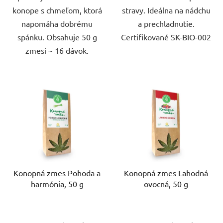
konope s chmeľom, ktorá
stravy. Ideálna na nádchu
napomáha dobrému
a prechladnutie.
spánku. Obsahuje 50 g
Certifikované SK-BIO-002
zmesi ~ 16 dávok.
Konopná zmes Pohoda a
Konopná zmes Lahodná
harmónia, 50 g
ovocná, 50 g
Priemerné
Priemerné