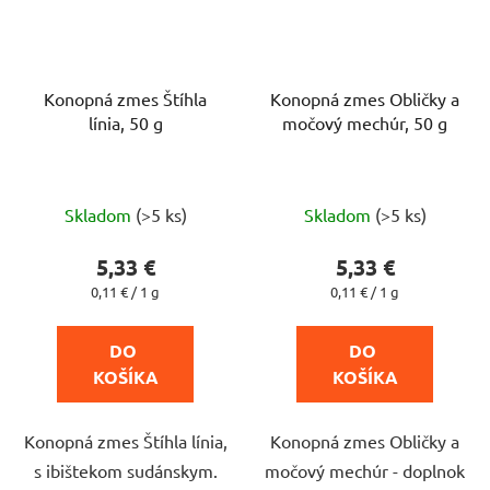
Konopná zmes Štíhla
Konopná zmes Obličky a
línia, 50 g
močový mechúr, 50 g
Priemerné
Priemerné
Skladom
(>5 ks)
Skladom
(>5 ks)
hodnotenie
hodnotenie
produktu
produktu
5,33 €
5,33 €
je
je
Jednotková
Jednotková
0,11 € / 1 g
0,11 € / 1 g
cena:
cena:
4,3
5,0
z
z
DO 
DO 
5
5
KOŠÍKA
KOŠÍKA
hviezdičiek.
hviezdičiek.
Konopná zmes Štíhla línia,
Konopná zmes Obličky a
s ibištekom sudánskym.
močový mechúr - doplnok