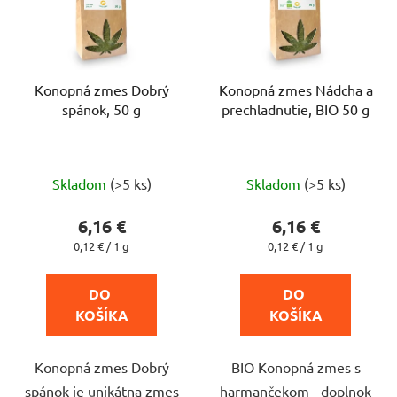
Konopná zmes Dobrý
Konopná zmes Nádcha a
spánok, 50 g
prechladnutie, BIO 50 g
Priemerné
Priemerné
Skladom
(>5 ks)
Skladom
(>5 ks)
hodnotenie
hodnotenie
produktu
produktu
6,16 €
6,16 €
je
je
Jednotková
Jednotková
0,12 € / 1 g
0,12 € / 1 g
cena:
cena:
4,0
5,0
z
z
DO 
DO 
5
5
KOŠÍKA
KOŠÍKA
hviezdičiek.
hviezdičiek.
Konopná zmes Dobrý
BIO Konopná zmes s
spánok je unikátna zmes
harmančekom - doplnok