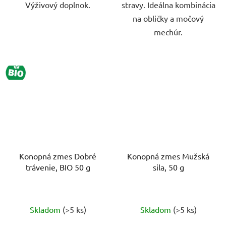
Výživový doplnok.
stravy. Ideálna kombinácia
na obličky a močový
mechúr.
BIO
Konopná zmes Dobré
Konopná zmes Mužská
trávenie, BIO 50 g
sila, 50 g
Priemerné
Priemerné
Skladom
(>5 ks)
Skladom
(>5 ks)
hodnotenie
hodnotenie