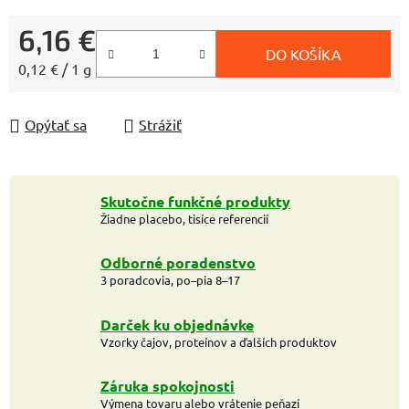
6,16 €
DO KOŠÍKA
Jednotková cena:
0,12 € / 1 g
Opýtať sa
Strážiť
Skutočne funkčné produkty
Žiadne placebo, tisíce referencií
Odborné poradenstvo
3 poradcovia, po–pia 8–17
Darček ku objednávke
Vzorky čajov, proteínov a ďalších produktov
Záruka spokojnosti
Výmena tovaru alebo vrátenie peňazí