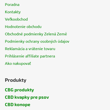
ä
Poradna
t
Kontakty
i
Veľkoobchod
e
Hodnotenie obchodu
Obchodné podmienky Zelená Země
Podmienky ochrany osobných údajov
Reklamácia a vrátenie tovaru
Prihlásenie affiliate partnera
Ako nakupovať
Produkty
CBG produkty
CBD kvapky pre psov
CBD konope