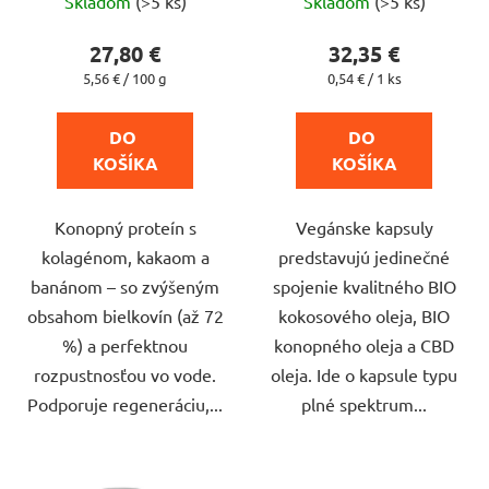
Skladom
(>5 ks)
Skladom
(>5 ks)
hodnotenie
hodnotenie
produktu
produktu
27,80 €
32,35 €
je
je
Jednotková
Jednotková
5,56 € / 100 g
0,54 € / 1 ks
cena:
cena:
4,8
4,4
z
z
DO 
DO 
5
5
KOŠÍKA
KOŠÍKA
hviezdičiek.
hviezdičiek.
Konopný proteín s
Vegánske kapsuly
kolagénom, kakaom a
predstavujú jedinečné
banánom – so zvýšeným
spojenie kvalitného BIO
obsahom bielkovín (až 72
kokosového oleja, BIO
%) a perfektnou
konopného oleja a CBD
rozpustnosťou vo vode.
oleja. Ide o kapsule typu
Podporuje regeneráciu,...
plné spektrum...
CPK