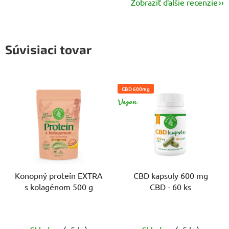
Zobraziť ďalšie recenzie
Súvisiaci tovar
CBD 600mg
VEGAN
Konopný proteín EXTRA
CBD kapsuly 600 mg
s kolagénom 500 g
CBD - 60 ks
Priemerné
Priemerné