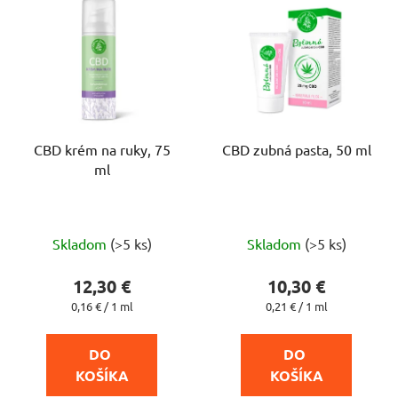
CBD krém na ruky, 75
CBD zubná pasta, 50 ml
ml
Priemerné
Priemerné
Skladom
(>5 ks)
Skladom
(>5 ks)
hodnotenie
hodnotenie
produktu
produktu
12,30 €
10,30 €
je
je
Jednotková
Jednotková
0,16 € / 1 ml
0,21 € / 1 ml
cena:
cena:
4,7
4,5
z
z
DO 
DO 
5
5
KOŠÍKA
KOŠÍKA
hviezdičiek.
hviezdičiek.