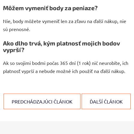
Môžem vymeniť body za peniaze?
Nie, body môžete vymeniť len za zľavu na ďalší nákup, nie
sú prenosné.
Ako dlho trvá, kým platnosť mojich bodov
vyprší?
Ak so svojimi bodmi počas 365 dní (1 rok) nič neurobíte, ich
platnosť vyprší a nebude možné ich použiť na ďalší nákup.
PREDCHÁDZAJÚCI ČLÁNOK
ĎALŠÍ ČLÁNOK
Z
á