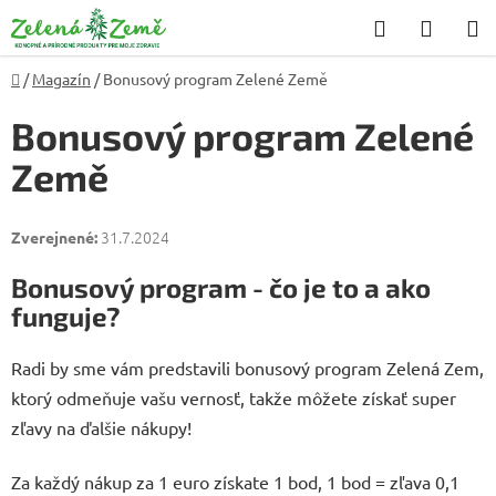
Prejsť
Hľadať
NÁKU
na
KOŠÍK
obsah
Domov
/
Magazín
/
Bonusový program Zelené Země
Bonusový program Zelené
Země
31.7.2024
Bonusový program - čo je to a ako
funguje?
Radi by sme vám predstavili bonusový program Zelená Zem,
ktorý odmeňuje vašu vernosť, takže môžete získať super
zľavy na ďalšie nákupy!
Za každý nákup za 1 euro získate 1 bod, 1 bod = zľava 0,1