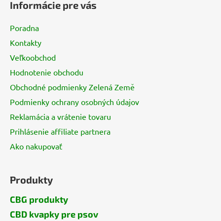
Informácie pre vás
p
ä
Poradna
t
Kontakty
i
Veľkoobchod
e
Hodnotenie obchodu
Obchodné podmienky Zelená Země
Podmienky ochrany osobných údajov
Reklamácia a vrátenie tovaru
Prihlásenie affiliate partnera
Ako nakupovať
Produkty
CBG produkty
CBD kvapky pre psov