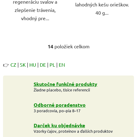
regeneráciu svalov a
lahodných kešu orieškov.
zlepšenie trávenia,
40 g...
vhodný pre...
14
položiek celkom
O
v
l
👉
CZ
|
SK
|
HU
|
DE
|
PL
|
EN
á
d
a
Skutočne funkčné produkty
c
Žiadne placebo, tisíce referencií
i
e
Odborné poradenstvo
p
3 poradcovia, po–pia 8–17
r
v
Darček ku objednávke
k
Vzorky čajov, proteínov a ďalších produktov
y