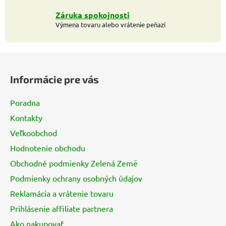
v
Záruka spokojnosti
ý
Výmena tovaru alebo vrátenie peňazí
p
i
s
Z
u
á
Informácie pre vás
p
ä
Poradna
t
Kontakty
i
Veľkoobchod
e
Hodnotenie obchodu
Obchodné podmienky Zelená Země
Podmienky ochrany osobných údajov
Reklamácia a vrátenie tovaru
Prihlásenie affiliate partnera
Ako nakupovať