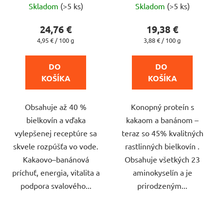
t
Skladom
(>5 ks)
Skladom
(>5 ks)
hodnotenie
hodnotenie
o
produktu
produktu
24,76 €
19,38 €
v
je
je
Jednotková
Jednotková
4,95 € / 100 g
3,88 € / 100 g
cena:
cena:
5,0
5,0
z
z
DO 
DO 
5
5
KOŠÍKA
KOŠÍKA
hviezdičiek.
hviezdičiek.
Obsahuje až 40 %
Konopný proteín s
bielkovín a vďaka
kakaom a banánom –
vylepšenej receptúre sa
teraz so 45% kvalitných
skvele rozpúšťa vo vode.
rastlinných bielkovín .
Kakaovo–banánová
Obsahuje všetkých 23
príchuť, energia, vitalita a
aminokyselín a je
podpora svalového...
prirodzeným...