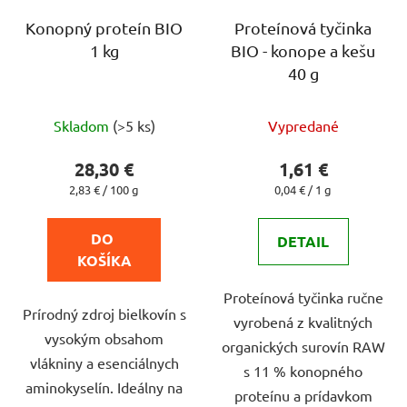
Konopný proteín BIO
Proteínová tyčinka
1 kg
BIO - konope a kešu
40 g
Priemerné
Priemerné
Skladom
(>5 ks)
Vypredané
hodnotenie
hodnotenie
produktu
produktu
28,30 €
1,61 €
je
je
Jednotková
Jednotková
2,83 € / 100 g
0,04 € / 1 g
cena:
cena:
4,5
5,0
z
z
DO 
DETAIL
5
5
KOŠÍKA
hviezdičiek.
hviezdičiek.
Proteínová tyčinka ručne
Prírodný zdroj bielkovín s
vyrobená z kvalitných
vysokým obsahom
organických surovín RAW
vlákniny a esenciálnych
s 11 % konopného
aminokyselín. Ideálny na
proteínu a prídavkom