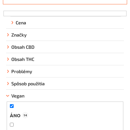
n
i
e
p
Cena
r
Značky
o
d
Obsah CBD
u
k
Obsah THC
t
Problémy
o
v
Spôsob použitia
Vegan
ÁNO
14