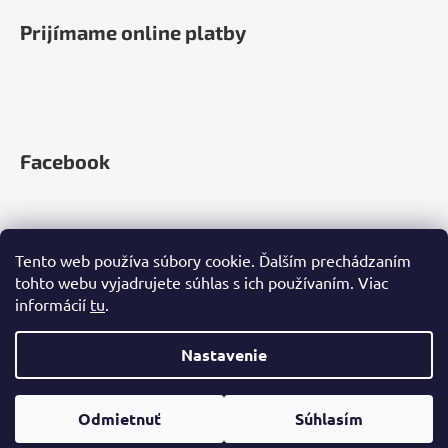
Prijímame online platby
Facebook
Tento web používa súbory cookie. Ďalším prechádzaním
tohto webu vyjadrujete súhlas s ich používaním. Viac
informácií
tu
.
Nastavenie
Vytvoril Shoptet
Copyright 2026
Zelená Země
. Všetky práva vyhradené.
Odmietnuť
Súhlasím
Upraviť nastavenie cookies
+420 212 812 670 | info@zelenazeme.sk