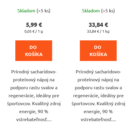
Priemerné
Priemerné
Skladom
(>5 ks)
Skladom
(>5 ks)
hodnotenie
hodnotenie
produktu
produktu
5,99 €
33,84 €
je
je
Jednotková
Jednotková
0,05 € / 1 g
33,84 € / 1 kg
cena:
cena:
5,0
5,0
z
z
DO 
DO 
5
5
KOŠÍKA
KOŠÍKA
hviezdičiek.
hviezdičiek.
Prírodný sacharidovo-
Prírodný sacharidovo-
proteínový nápoj na
proteínový nápoj na
podporu rastu svalov a
podporu rastu svalov a
regenerácie, ideálny pre
regenerácie, ideálny pre
športovcov. Kvalitný zdroj
športovcov. Kvalitný zdroj
energie, 90 %
energie, 90 %
vstrebateľnosť....
vstrebateľnosť....