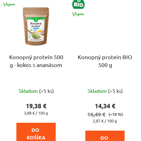
VEGAN
BIO
VEGAN
Konopný proteín 500
Konopný proteín BIO
g - kokos s ananásom
500 g
Priemerné
Priemerné
Skladom
(>5 ks)
Skladom
(>5 ks)
hodnotenie
hodnotenie
produktu
produktu
19,38 €
14,34 €
je
je
Jednotková
3,88 € / 100 g
16,49 €
(–13 %)
cena:
5,0
5,0
Jednotková
2,87 € / 100 g
cena:
z
z
DO 
5
5
KOŠÍKA
DO 