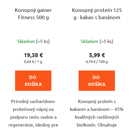
Konopný gainer
Konopný proteín 125
Fitness 500 g
g - kakao s banánom
Priemerné
Priemerné
Skladom
(>5 ks)
Skladom
(>5 ks)
hodnotenie
hodnotenie
produktu
produktu
19,38 €
5,99 €
je
je
Jednotková
Jednotková
0,04 € / 1 g
4,79 € / 100 g
cena:
cena:
4,4
5,0
z
z
DO 
DO 
5
5
KOŠÍKA
KOŠÍKA
hviezdičiek.
hviezdičiek.
Prírodný sacharidovo-
Konopný proteín s
proteínový nápoj na
kakaom a banánom – 45%
podporu rastu svalov a
kvalitných rastlinných
regenerácie, ideálny pre
bielkovín. Obsahuje