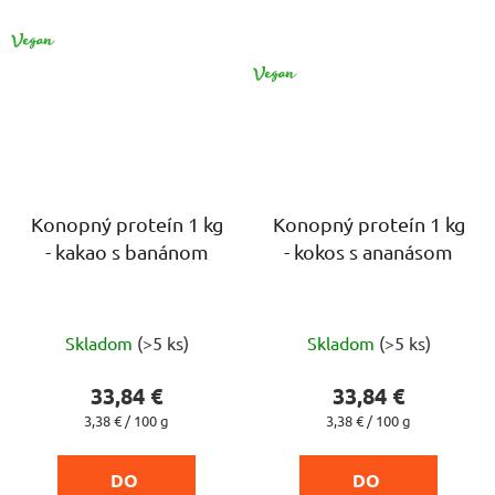
VEGAN
CPK
VEGAN
Konopný proteín 1 kg
Konopný proteín 1 kg
- kakao s banánom
- kokos s ananásom
Priemerné
Priemerné
Skladom
(>5 ks)
Skladom
(>5 ks)
hodnotenie
hodnotenie
produktu
produktu
33,84 €
33,84 €
je
je
Jednotková
Jednotková
3,38 € / 100 g
3,38 € / 100 g
cena:
cena:
4,8
5,0
z
z
DO 
DO 