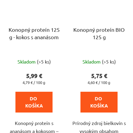
Konopný proteín 125
Konopný proteín BIO
g - kokos s ananásom
125 g
Priemerné
Priemerné
Skladom
(>5 ks)
Skladom
(>5 ks)
hodnotenie
hodnotenie
produktu
produktu
5,99 €
5,75 €
je
je
Jednotková
Jednotková
4,79 € / 100 g
4,60 € / 100 g
cena:
cena:
5,0
3,7
z
z
DO 
DO 
5
5
KOŠÍKA
KOŠÍKA
hviezdičiek.
hviezdičiek.
Konopný proteín s
Prírodný zdroj bielkovín s
ananásom a kokosom –
vysokým obsahom