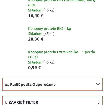
65%
Skladom
(>5 ks)
16,40 €
Konopný proteín BIO 1 kg
Skladom
(>5 ks)
28,30 €
Konopný proteín Extra vanilka – 1 porcia
(15 g)
Skladom
(>5 ks)
0,99 €
R
Radiť podľa:
Odporúčame
a
d
e
ZAVRIEŤ FILTER