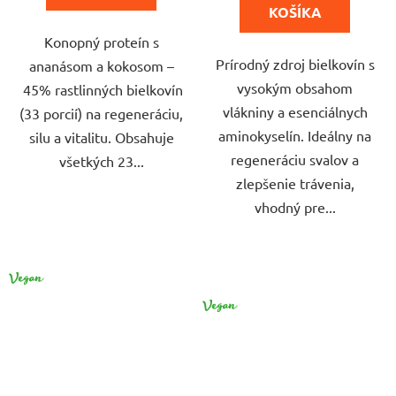
hviezdičiek.
hviezdičiek.
KOŠÍKA
Konopný proteín s
Prírodný zdroj bielkovín s
ananásom a kokosom –
vysokým obsahom
45% rastlinných bielkovín
vlákniny a esenciálnych
(33 porcií) na regeneráciu,
aminokyselín. Ideálny na
silu a vitalitu. Obsahuje
regeneráciu svalov a
všetkých 23...
zlepšenie trávenia,
vhodný pre...
VEGAN
CPK
VEGAN