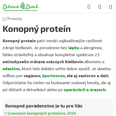
Prejsť
Hľadať
NÁKU
na
KOŠÍK
obsah
Domov
/
Proteíny
Konopný proteín
Konopný proteín
patrí medzi najkvalitnejšie rastlinné
zdroje bielkovín. Je prirodzene bez
lepku
a alergénov,
ľahko stráviteľný a obsahuje kompletné spektrum 23
aminokyselín vrátane vzácnych bielkovín
albumínu a
edestínu
, ktoré telo dokáže veľmi dobre využiť. Je skvelou
voľbou pre
vegánov,
športovcov
, ale aj seniorov a deti.
Odporúčame ho nielen na budovanie svalovej hmoty, ale aj
pri diétach a detoxikácii alebo po
operáciách a úrazoch.
Konopné poradenstvo je tu pre Vás
Srovnanie konopných proteínov 2026