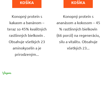
5
5
KOŠÍKA
KOŠÍKA
hviezdičiek.
hviezdičiek.
Konopný proteín s
Konopný proteín s
kakaom a banánom –
ananásom a kokosom – 45
teraz so 45% kvalitných
% rastlinných bielkovín
rastlinných bielkovín .
(66 porcií) na regeneráciu,
Obsahuje všetkých 23
silu a vitalitu. Obsahuje
aminokyselín a je
všetkých 23...
prirodzeným...
VEGAN