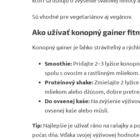
ktorí sa usilujú o zvýšenie svalovej hmoty a
Sú vhodné pre vegetariánov aj vegánov.
Ako užívať konopný gainer fit
Konopný gainer je ľahko stráviteľný a rýchl
Smoothie:
Pridajte 2–3 lyžice konop
spolu s ovocím a rastlinným mliekom.
Proteínový shake:
Zmiešajte 2 lyžic
mliekom alebo džúsom, dobre pretrep
Do ovsenej kaše:
Na zvýšenie výživov
ovsenej kaše alebo müsli.
Tip:
Najlepšie je užívať ráno na raňajky a po
počas dňa. Vďaka svojej výživovej hodnote