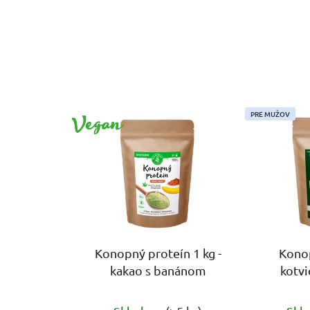
VEGAN
PRE MUŽOV
Konopný proteín 1 kg -
Konop
kakao s banánom
kotvi
Priemerné