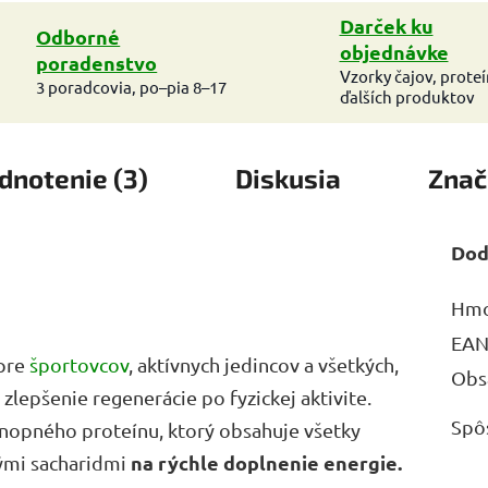
Darček ku
Odborné
objednávke
poradenstvo
Vzorky čajov, prote
3 poradcovia, po–pia 8–17
ďalších produktov
dnotenie (3)
Diskusia
Znač
Dod
Hmo
EA
pre
športovcov
, aktívnych jedincov a všetkých,
Obs
 zlepšenie regenerácie po fyzickej aktivite.
Spô
onopného proteínu, ktorý obsahuje všetky
na rýchle doplnenie energie.
nými sacharidmi