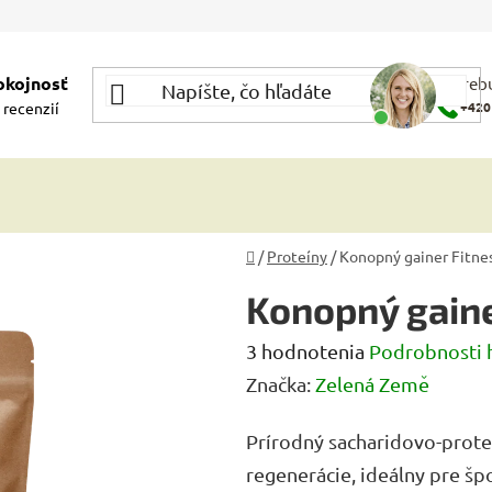
okojnosť
Potrebu
 recenzií
+420
Domov
/
Proteíny
/
Konopný gainer Fitne
Konopný gaine
Priemerné
3 hodnotenia
Podrobnosti 
hodnotenie
Značka:
Zelená Země
produktu
Prírodný sacharidovo-prote
je
regenerácie, ideálny pre šp
5,0