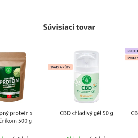
Súvisiaci tovar
CPK
PROTI 
SVALY 
SVALY A KĹBY
ný proteín s
CBD chladivý gél 50 g
CB
čníkom 500 g
Priemerné
Priemerné