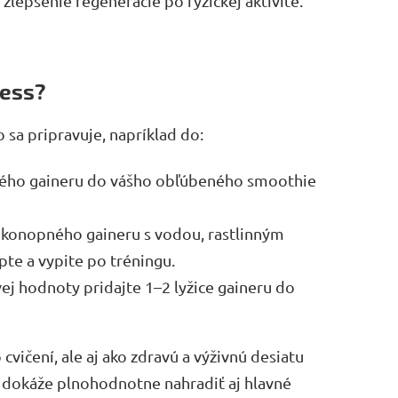
 zlepšenie regenerácie po fyzickej aktivite.
ness?
o sa pripravuje, napríklad do:
ného gaineru do vášho obľúbeného smoothie
e konopného gaineru s vodou, rastlinným
te a vypite po tréningu.
ej hodnoty pridajte 1–2 lyžice gaineru do
 cvičení, ale aj ako zdravú a výživnú desiatu
 dokáže plnohodnotne nahradiť aj hlavné