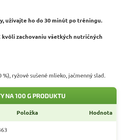
, užívajte ho do 30 minút po tréningu.
C kvôli zachovaniu všetkých nutričných
 %), ryžové sušené mlieko, jačmenný slad.
Y NA 100 G PRODUKTU
Položka
Hodnota
363