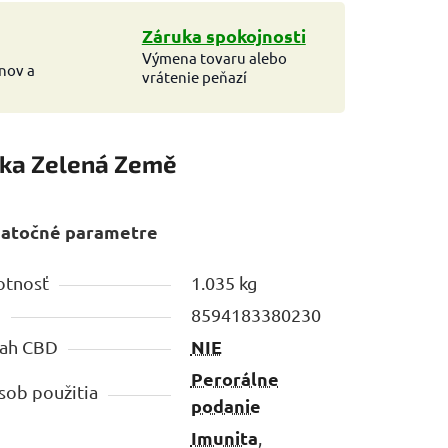
Záruka spokojnosti
Výmena tovaru alebo
ínov a
vrátenie peňazí
ka
Zelená Země
atočné parametre
tnosť
1.035 kg
N
8594183380230
NIE
ah CBD
Perorálne
sob použitia
podanie
Imunita
,