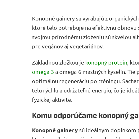
Konopné gainery sa vyrábajú z organickýc
ktoré telo potrebuje na efektívnu obnovu s
svojmu prírodnému zloženiu sú skvelou al
pre vegánov aj vegetariánov.
Základnou zložkou je
konopný proteín
, kt
omega-3
a omega-6 mastných kyselín. Tie 
optimálnu regeneráciu po tréningu. Sachar
telu rýchlu a udržateľnú energiu, čo je id
fyzickej aktivite.
Komu odporúčame konopný ga
Konopné gainery
sú ideálnym doplnkom pr