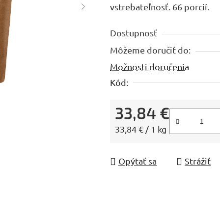
vstrebateľnosť. 66 porcií.
z
5
Dostupnosť
hviezdičiek.
Môžeme doručiť do:
Možnosti doručenia
Kód:
33,84 €
Jednotková cena:
33,84 € / 1 kg
Opýtať sa
Strážiť