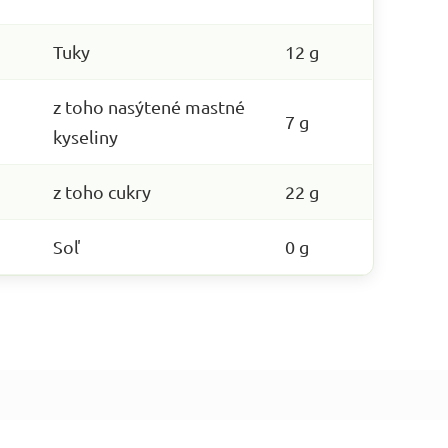
Tuky
12 g
z toho nasýtené mastné
7 g
kyseliny
z toho cukry
22 g
Soľ
0 g