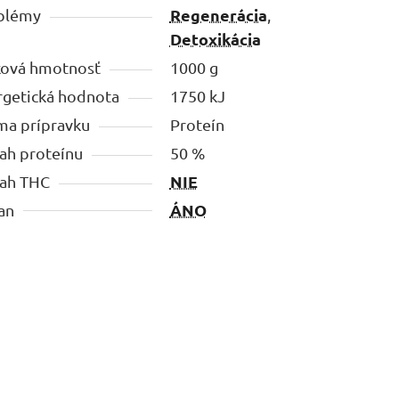
Regenerácia
blémy
,
Detoxikácia
ková hmotnosť
1000 g
rgetická hodnota
1750 kJ
ma prípravku
Proteín
ah proteínu
50 %
NIE
ah THC
ÁNO
an