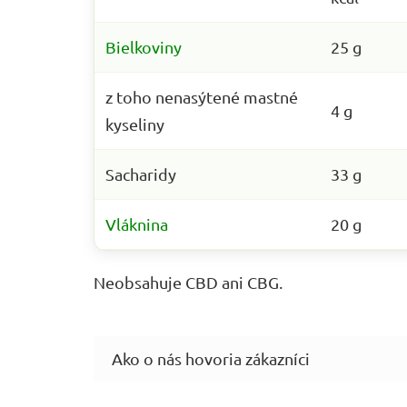
Bielkoviny
25 g
z toho nenasýtené mastné
4 g
kyseliny
Sacharidy
33 g
Vláknina
20 g
Neobsahuje CBD ani CBG.