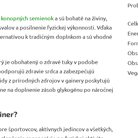
Pro
h
konopných semienok
a sú bohaté na živiny,
Cel
valov a posilnenie fyzickej výkonnosti. Vďaka
Ene
ternatívou k tradičným doplnkom a sú vhodné
For
Obs
orý je obohatený o zdravé tuky v podobe
Obs
podporujú zdravie srdca a zabezpečujú
Veg
idy z prírodných zdrojov v gainery poskytujú
eálne na doplnenie zásob glykogénu po náročnej
iner?
e športovcov, aktívnych jedincov a všetkých,