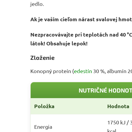
jedlo.
Ak je vaším cieľom nárast svalovej hmoty
Nezpracovávajte pri teplotách nad 40 °
látok! Obsahuje lepok!
Zloženie
Konopný proteín (
edestín
30 %, albumín 20
NUTRIČNÉ HODNOT
Položka
Hodnota
1750 kJ / 
Energia
kcal