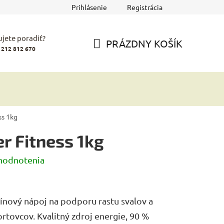
Prihlásenie
Registrácia
jete poradiť?
PRÁZDNY KOŠÍK
 212 812 670
NÁKUPNÝ
KOŠÍK
ss 1kg
r Fitness 1kg
hodnotenia
ínový nápoj na podporu rastu svalov a
ortovcov. Kvalitný zdroj energie, 90 %