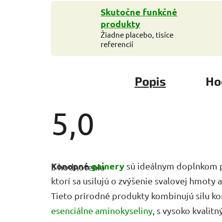
Skutočne funkčné
produkty
Žiadne placebo, tisíce
referencií
Popis
Ho
5,0
Priemerné
hodnotenie
Konopné
gainery
sú ideálnym doplnkom 
3 hodnotenia
produktu
je
ktorí sa usilujú o zvýšenie svalovej hmoty a
5,0
z
Tieto prírodné produkty kombinujú silu k
5
esenciálne aminokyseliny
, s vysoko kvalit
hviezdičiek.