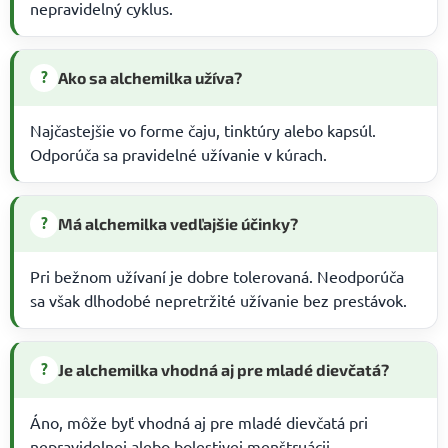
nepravidelný cyklus.
?
Ako sa alchemilka užíva?
Najčastejšie vo forme čaju, tinktúry alebo kapsúl.
Odporúča sa pravidelné užívanie v kúrach.
?
Má alchemilka vedľajšie účinky?
Pri bežnom užívaní je dobre tolerovaná. Neodporúča
sa však dlhodobé nepretržité užívanie bez prestávok.
?
Je alchemilka vhodná aj pre mladé dievčatá?
Áno, môže byť vhodná aj pre mladé dievčatá pri
nepravidelnej alebo bolestivej menštruácii.