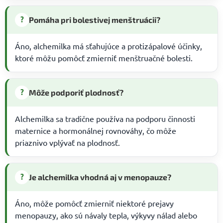
?
Pomáha pri bolestivej menštruácii?
Áno, alchemilka má sťahujúce a protizápalové účinky,
ktoré môžu pomôcť zmierniť menštruačné bolesti.
?
Môže podporiť plodnosť?
Alchemilka sa tradične používa na podporu činnosti
maternice a hormonálnej rovnováhy, čo môže
priaznivo vplývať na plodnosť.
?
Je alchemilka vhodná aj v menopauze?
Áno, môže pomôcť zmierniť niektoré prejavy
menopauzy, ako sú návaly tepla, výkyvy nálad alebo