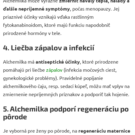
Alchemilka môže výrazne
zmierniť návaly tepla, nálady a
ďalšie nepríjemné symptómy
, počas menopauzy. Jej
priaznivé účinky vznikajú vďaka rastlinným
fytokanabinoidom, ktoré majú funkciu napodobniť
prirodzené hormóny v tele.
4. Liečba zápalov a infekcií
Alchemilka má
antiseptické účinky
, ktoré prirodzene
pomáhajú pri liečbe
zápalov
(infekcia močových ciest,
gynekologické problémy). Pravidelné popíjanie
alchemilkového čaju, resp. sedací kúpeľ, môžu mať vplyv na
zmiernenie nepríjemných príznakov a podporiť tak hojenie.
5. Alchemilka podporí regeneráciu po
pôrode
Je vyborná pre ženy po pôrode, na
regeneráciu maternice