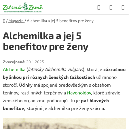
Prejsť
Hľadať
NÁKU
na
KOŠÍK
obsah
Domov
/
Magazín
/
Alchemilka a jej 5 benefitov pre ženy
Alchemilka a jej 5
benefitov pre ženy
20.1.2025
Alchemilka
(
latinsky Alchemilla vulgaris
), ktorá je
zázračnou
bylinkou pri rôznych ženských ťažkostiach
už mnoho
storočí. Účinky má spojené predovšetkým s obsahom
teninov, rastlinných terpénov a
flavonoidov
, ktoré zdravie
ženského organizmu podporujú. Tu je
päť hlavných
benefitov
, ktorými je alchemilka pre ženy vzácna.