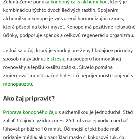
Zelená Země ponúka
konopný čaj s alchemilkou
, ktorý je
kombináciou týchto dvoch liečivých rastlín. Spojením
alchemilky a konope je vytvorená harmonizujúca zmes,
ktorá pôsobí na telo i myseľ. Konope má pozitívne relaxačné
účinky, podporuje spánok a celkovú regeneráciu organizmu.
Jedná sa o čaj, ktorý je vhodný pre ženy hľadajúce prírodný
spôsob na zvládnutie
stresu
, na podporu hormonálnej
rovnováhy a lepšiu kvalitu spánku. Skvelo pomáha
zmierňovať menštruačné bolesti či nepríjemností spojené s
menopauzou
.
Ako čaj pripraviť?
Príprava konopného čaju
s alchemilkou je jednoduchá. Stačí
zaliať 1 čajovú lyžičku zmesi 250 ml vriacej vody a nechať
lúhovať približne 10 minút. Účinnejší efekt bude mať
pridanie média, ako napríklad maslo či kokosový tuk, čo