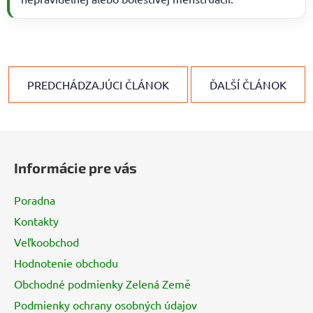
PREDCHÁDZAJÚCI ČLÁNOK
ĎALŠÍ ČLÁNOK
Z
á
Informácie pre vás
p
ä
Poradna
t
Kontakty
i
Veľkoobchod
e
Hodnotenie obchodu
Obchodné podmienky Zelená Země
Podmienky ochrany osobných údajov