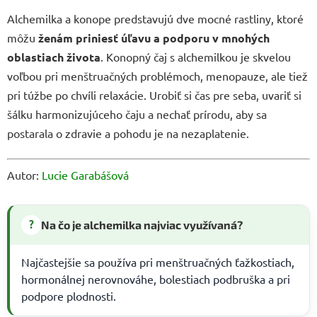
Alchemilka a konope predstavujú dve mocné rastliny, ktoré
môžu
ženám priniesť úľavu a podporu v mnohých
oblastiach života
. Konopný čaj s alchemilkou je skvelou
voľbou pri menštruačných problémoch, menopauze, ale tiež
pri túžbe po chvíli relaxácie. Urobiť si čas pre seba, uvariť si
šálku harmonizujúceho čaju a nechať prírodu, aby sa
postarala o zdravie a pohodu je na nezaplatenie.
Autor:
Lucie Garabášová
?
Na čo je alchemilka najviac využívaná?
Najčastejšie sa používa pri menštruačných ťažkostiach,
hormonálnej nerovnováhe, bolestiach podbruška a pri
podpore plodnosti.