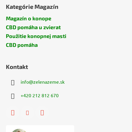
Kategórie Magazín
Magazín o konope
CBD pomáha u zvierat
Použitie konopnej masti
CBD pomáha
Kontakt
info
@
zelenazeme.sk
+420 212 812 670