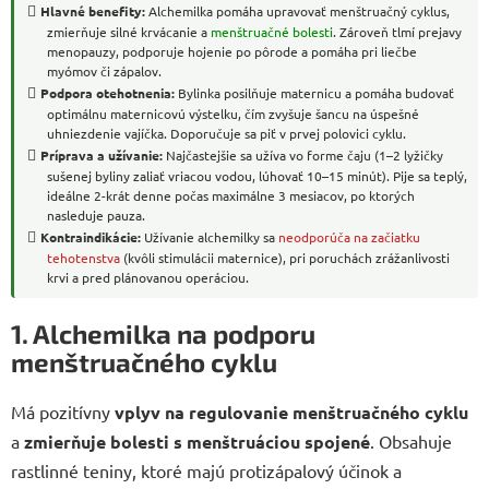
Hlavné benefity:
Alchemilka pomáha upravovať menštruačný cyklus,
zmierňuje silné krvácanie a
menštruačné bolesti
. Zároveň tlmí prejavy
menopauzy, podporuje hojenie po pôrode a pomáha pri liečbe
myómov či zápalov.
Podpora otehotnenia:
Bylinka posilňuje maternicu a pomáha budovať
optimálnu maternicovú výstelku, čím zvyšuje šancu na úspešné
uhniezdenie vajíčka. Doporučuje sa piť v prvej polovici cyklu.
Príprava a užívanie:
Najčastejšie sa užíva vo forme čaju (1–2 lyžičky
sušenej byliny zaliať vriacou vodou, lúhovať 10–15 minút). Pije sa teplý,
ideálne 2-krát denne počas maximálne 3 mesiacov, po ktorých
nasleduje pauza.
Kontraindikácie:
Užívanie alchemilky sa
neodporúča na začiatku
tehotenstva
(kvôli stimulácii maternice), pri poruchách zrážanlivosti
krvi a pred plánovanou operáciou.
1. Alchemilka na podporu
menštruačného cyklu
Má pozitívny
vplyv na regulovanie menštruačného cyklu
a
zmierňuje bolesti s menštruáciou spojené
. Obsahuje
rastlinné teniny, ktoré majú protizápalový účinok a