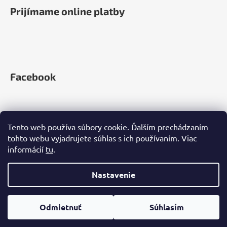
Prijímame online platby
Facebook
Tento web používa súbory cookie. Ďalším prechádzaním
tohto webu vyjadrujete súhlas s ich používaním. Viac
informácií
tu
.
Nastavenie
Vytvoril Shoptet
Copyright 2026
Zelená Země
. Všetky práva vyhradené.
Odmietnuť
Súhlasím
Upraviť nastavenie cookies
+420 212 812 670 | info@zelenazeme.sk
Používáme
ověření věku Adulto