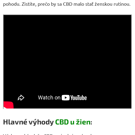
pohodu. Zistite, prečo by sa CBD malo stať ženskou rutinou.
Hlavné výhody
CBD u žien
: