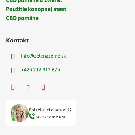
Použitie konopnej masti
CBD pomáha
Kontakt
info
@
zelenazeme.sk
+420 212 812 670
Potrebujete poradiť?
+420 212 812 670