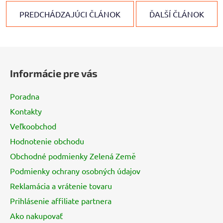
PREDCHÁDZAJÚCI ČLÁNOK
ĎALŠÍ ČLÁNOK
Z
á
Informácie pre vás
p
ä
Poradna
t
Kontakty
i
Veľkoobchod
e
Hodnotenie obchodu
Obchodné podmienky Zelená Země
Podmienky ochrany osobných údajov
Reklamácia a vrátenie tovaru
Prihlásenie affiliate partnera
Ako nakupovať