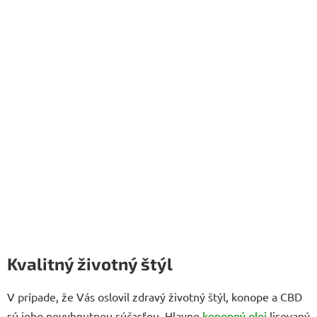
Kvalitný životný štýl
V prípade, že Vás oslovil zdravý životný štýl, konope a CBD
sú jeho nevyhnutnou súčasťou. Hlavne
konopný olej
lisovaný