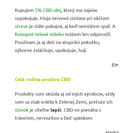
Kupujem
5% CBD olej
, ktorý ma najviac
uspokojuje. Moja nervová sústava pri väčšom
strese
je stále pokojná, aj keď nemôžem spať. A
Konopné telové mlieko
môžem len odporučiť.
Používam ja aj deti na atopickú pokožku,
výborne zvláčňuje, upokojuje, hojí.
Em
Celá rodina používa CBD
Produkty som skúsila aj od iných výrobcov, vždy
som sa však vrátila k Zelenej Zemi, pretože ich
účinok
je citeľne
lepší
. CBD mi pomáha s
trávením, nervozitou a tiež spánkom.
Hanka