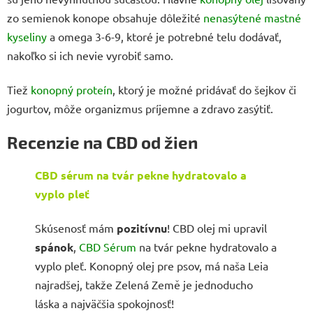
zo semienok konope obsahuje dôležité
nenasýtené mastné
kyseliny
a omega 3-6-9, ktoré je potrebné telu dodávať,
nakoľko si ich nevie vyrobiť samo.
Tiež
konopný proteín
, ktorý je možné pridávať do šejkov či
jogurtov, môže organizmus príjemne a zdravo zasýtiť.
Recenzie na CBD od žien
CBD sérum na tvár pekne hydratovalo a
vyplo pleť
Skúsenosť mám
pozitívnu
! CBD olej mi upravil
spánok
,
CBD Sérum
na tvár pekne hydratovalo a
vyplo pleť. Konopný olej pre psov, má naša Leia
najradšej, takže Zelená Země je jednoducho
láska a najväčšia spokojnosť!