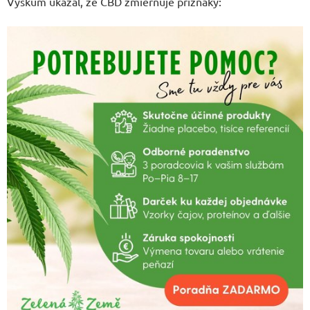
Výskum ukázal, že CBD zmierňuje príznaky: