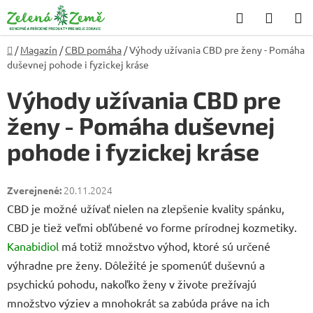
Prejsť
Hľadať
NÁKU
na
KOŠÍK
obsah
Domov
/
Magazín
/
CBD pomáha
/
Výhody užívania CBD pre ženy - Pomáha
duševnej pohode i fyzickej kráse
Výhody užívania CBD pre
ženy - Pomáha duševnej
pohode i fyzickej kráse
20.11.2024
CBD je možné užívať nielen na zlepšenie kvality spánku,
CBD je tiež veľmi obľúbené vo forme prírodnej kozmetiky.
Kanabidiol
má totiž množstvo výhod, ktoré sú určené
výhradne pre ženy. Dôležité je spomenúť duševnú a
psychickú pohodu, nakoľko ženy v živote prežívajú
množstvo výziev a mnohokrát sa zabúda práve na ich