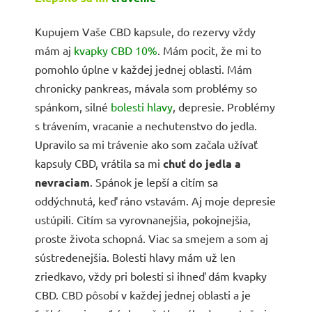
Kupujem Vaše CBD kapsule, do rezervy vždy
mám aj
kvapky CBD 10%
. Mám pocit, že mi to
pomohlo úplne v každej jednej oblasti. Mám
chronicky pankreas, mávala som problémy so
spánkom, silné
bolesti hlavy
, depresie. Problémy
s trávením, vracanie a nechutenstvo do jedla.
Upravilo sa mi trávenie ako som začala užívať
kapsuly CBD, vrátila sa mi
chuť do jedla a
nevraciam
. Spánok je lepší a citím sa
oddýchnutá, keď ráno vstavám. Aj moje depresie
ustúpili. Citím sa vyrovnanejšia, pokojnejšia,
proste života schopná. Viac sa smejem a som aj
sústredenejšia. Bolesti hlavy mám už len
zriedkavo, vždy pri bolesti si ihneď dám kvapky
CBD. CBD pôsobí v každej jednej oblasti a je