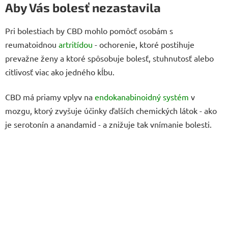
Aby Vás bolesť nezastavila
Pri bolestiach by CBD mohlo pomôcť osobám s
reumatoidnou
artritídou
- ochorenie, ktoré postihuje
prevažne ženy a ktoré spôsobuje bolesť, stuhnutosť alebo
citlivosť viac ako jedného kĺbu.
CBD má priamy vplyv na
endokanabinoidný systém
v
mozgu, ktorý zvyšuje účinky ďalších chemických látok - ako
je serotonín a anandamid - a znižuje tak vnímanie bolesti.