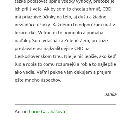
ťažké popisovať úplne všetky výhody, pretože je
ich príliš veľa. Ak by som to chcela zhrnúť, CBD
má priaznivé účinky na telo, aj dušu a žiadne
nežiadúce účinky. Každému to odporúčam mať v
lekárničke. Veľmi mi to pomohlo a pomáha
naďalej. Som vďačná za Zelenú Zem, pretože
predávate asi najkvalitnejšie CBD na
Československom trhu. Nie je nič lepšie, ako keď
ľudia robia to čomu rozumejú a robia to najlepšie
ako vedia. Veľmi pekne vám ďakujem a prajem
ešte mnoho úspechov.
Janka
Autor:
Lucie Garabášová