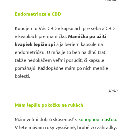
Endometrioza a CBD
Kupujem u Vás CBD v kapsulách pre seba a CBD
v kvapkách pre mamičku.
Mamička po užití
kvapiek lepšie spí
a ja beriem kapsule na
endometriózu. U mňa je to beh na dlhú trať,
takže nedokážem veľmi posúdiť, či kapsule
pomáhajú. Každopádne mám po nich menšie
bolesti.
Jana
Mám lepšiu pokožku na rukách
Mám veľmi dobrú skúsenosť s
konopnou masťou
.
V lete mávam ruky vysušené, hrubé zo záhradky.