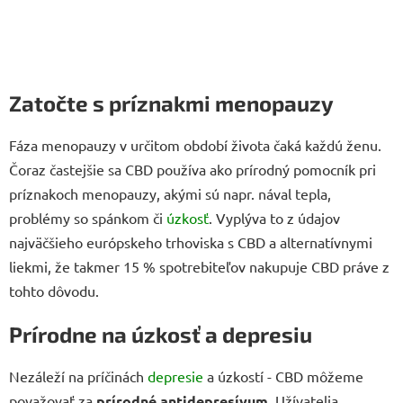
Zatočte s príznakmi menopauzy
Fáza menopauzy v určitom období života čaká každú ženu.
Čoraz častejšie sa CBD používa ako prírodný pomocník pri
príznakoch menopauzy, akými sú napr. nával tepla,
problémy so spánkom či
úzkosť
. Vyplýva to z údajov
najväčšieho európskeho trhoviska s CBD a alternatívnymi
liekmi, že takmer 15 % spotrebiteľov nakupuje CBD práve z
tohto dôvodu.
Prírodne na úzkosť a depresiu
Nezáleží na príčinách
depresie
a úzkostí - CBD môžeme
považovať za
prírodné antidepresívum
. Užívatelia