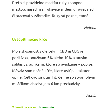
Preto si pravidelne mastím ruky konopnou
masťou, nasadím si rukavice a idem umývať riad,
či pracovať v záhradke. Ruky sú pekne jemné.
Helena
Ustúpili nočné kŕče
Moja skúsenosť s olejčekmi CBD aj CBG je
pozitívna, používam 5% alebo 10% a musím
súhlasiť s účinkami, ktoré sú uvádzané v popise.
Mávala som nočné kŕče, ktoré ustúpili takmer
úplne. Celkovo sa cítim fit, denne so štvornohým
miláčikom absolvujem 6 km prechádzky.
Adela
Zlepšilo sa mi
trávenie