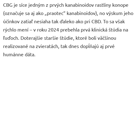
CBG je síce jedným z prvých kanabinoidov rastliny konope
(označuje sa aj ako „praotec“ kanabinoidov), no výskum jeho
účinkov zatiaľ nesiaha tak ďaleko ako pri CBD. To sa však
rýchlo mení – v roku 2024 prebehla prvá klinická štúdia na
ľuďoch. Doterajšie staršie štúdie, ktoré boli väčšinou
realizované na zvieratách, tak dnes dopĺňajú aj prvé
humánne dáta.