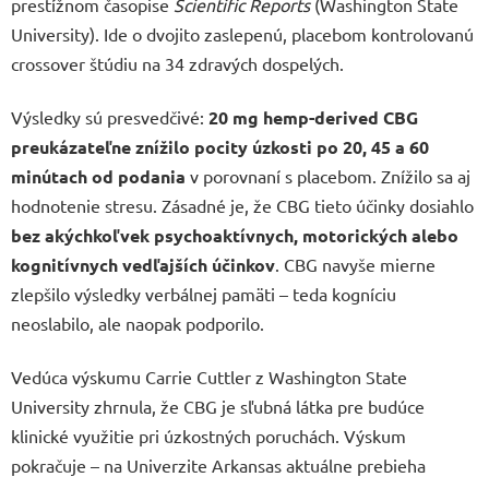
prestížnom časopise
Scientific Reports
(Washington State
University). Ide o dvojito zaslepenú, placebom kontrolovanú
crossover štúdiu na 34 zdravých dospelých.
Výsledky sú presvedčivé:
20 mg hemp-derived CBG
preukázateľne znížilo pocity úzkosti po 20, 45 a 60
minútach od podania
v porovnaní s placebom. Znížilo sa aj
hodnotenie stresu. Zásadné je, že CBG tieto účinky dosiahlo
bez akýchkoľvek psychoaktívnych, motorických alebo
kognitívnych vedľajších účinkov
. CBG navyše mierne
zlepšilo výsledky verbálnej pamäti – teda kogníciu
neoslabilo, ale naopak podporilo.
Vedúca výskumu Carrie Cuttler z Washington State
University zhrnula, že CBG je sľubná látka pre budúce
klinické využitie pri úzkostných poruchách. Výskum
pokračuje – na Univerzite Arkansas aktuálne prebieha