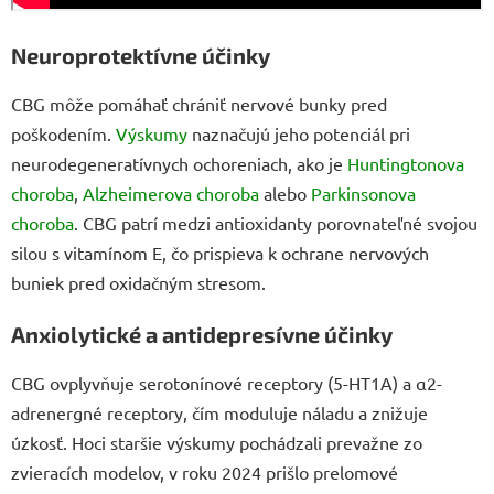
Neuroprotektívne účinky
CBG môže pomáhať chrániť nervové bunky pred
poškodením.
Výskumy
naznačujú jeho potenciál pri
neurodegeneratívnych ochoreniach, ako je
Huntingtonova
choroba
,
Alzheimerova choroba
alebo
Parkinsonova
choroba
. CBG patrí medzi antioxidanty porovnateľné svojou
silou s vitamínom E, čo prispieva k ochrane nervových
buniek pred oxidačným stresom.
Anxiolytické a antidepresívne účinky
CBG ovplyvňuje serotonínové receptory (5-HT1A) a α2-
adrenergné receptory, čím moduluje náladu a znižuje
úzkosť. Hoci staršie výskumy pochádzali prevažne zo
zvieracích modelov, v roku 2024 prišlo prelomové