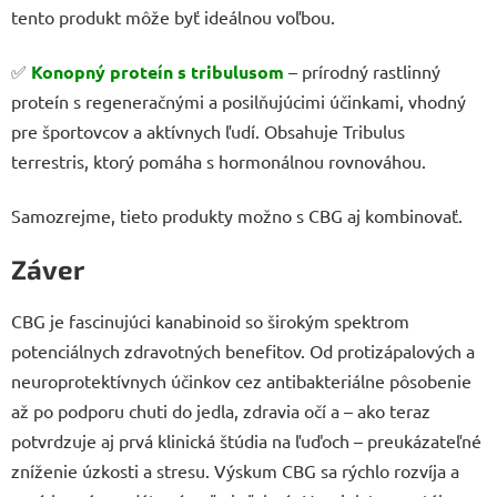
tento produkt môže byť ideálnou voľbou.
✅
Konopný proteín s tribulusom
– prírodný rastlinný
proteín s regeneračnými a posilňujúcimi účinkami, vhodný
pre športovcov a aktívnych ľudí. Obsahuje Tribulus
terrestris, ktorý pomáha s hormonálnou rovnováhou.
Samozrejme, tieto produkty možno s CBG aj kombinovať.
Záver
CBG je fascinujúci kanabinoid so širokým spektrom
potenciálnych zdravotných benefitov. Od protizápalových a
neuroprotektívnych účinkov cez antibakteriálne pôsobenie
až po podporu chuti do jedla, zdravia očí a – ako teraz
potvrdzuje aj prvá klinická štúdia na ľuďoch – preukázateľné
zníženie úzkosti a stresu. Výskum CBG sa rýchlo rozvíja a