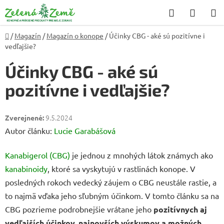
Prejsť
Hľadať
NÁKU
na
KOŠÍK
obsah
Domov
/
Magazín
/
Magazín o konope
/
Účinky CBG - aké sú pozitívne i
vedľajšie?
Účinky CBG - aké sú
pozitívne i vedľajšie?
9.5.2024
Autor článku:
Lucie Garabášová
Kanabigerol (CBG)
je jednou z mnohých látok známych ako
kanabinoidy
, ktoré sa vyskytujú v rastlinách konope. V
posledných rokoch vedecký záujem o CBG neustále rastie, a
to najmä vďaka jeho sľubným účinkom. V tomto článku sa na
CBG pozrieme podrobnejšie vrátane jeho
pozitívnych aj
vedľajších účinkov, najnovších výskumov a možných