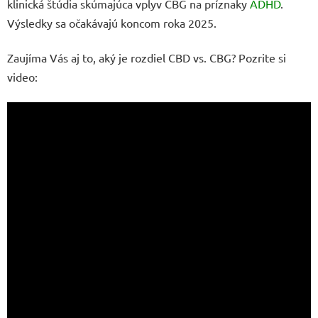
klinická štúdia skúmajúca vplyv CBG na príznaky
ADHD
.
Výsledky sa očakávajú koncom roka 2025.
Zaujíma Vás aj to, aký je rozdiel CBD vs. CBG? Pozrite si
video: