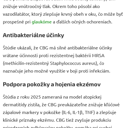
znižuje vnútroočný tlak. Okrem toho pôsobí ako
vazodilatátor, ktorý zlepšuje krvný obeh v oku, čo môže byť
prospešné pri
glaukóme
a ďalších očných ochoreniach.
Antibakteriálne účinky
Štúdie ukázali, že CBG má silné antibakteriálne účinky
vrátane účinnosti proti rezistentnej baktérii MRSA
(methicilín-rezistentný Staphylococcus aureus), čo
naznačuje jeho možné využitie v boji proti infekciám.
Podpora pokožky a hojenia ekzémov
Štúdia z roku 2025 zameraná na model atopickej
dermatitídy zistila, že CBG preukázateľne znižuje kľúčové
zápalové markery v pokožke (IL-6, IL-1β, TNF) a zlepšuje
klinické príznaky ekzému. CBG tiež zvyšuje produkciu
prirodzených zvlhčovačov pokožky, pomáha pri suchej