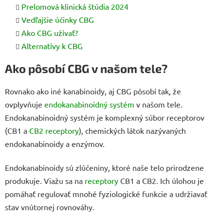
Prelomová klinická štúdia 2024
Vedľajšie účinky CBG
Ako CBG užívať?
Alternatívy k CBG
Ako pôsobí CBG v našom tele?
Rovnako ako iné kanabinoidy, aj CBG pôsobí tak, že
ovplyvňuje
endokanabinoidný systém
v našom tele.
Endokanabinoidný systém je komplexný súbor receptorov
(CB1 a
CB2 receptory
), chemických látok nazývaných
endokanabinoidy a enzýmov.
Endokanabinoidy sú zlúčeniny, ktoré naše telo prirodzene
produkuje. Viažu sa na
receptory
CB1 a CB2. Ich úlohou je
pomáhať regulovať mnohé fyziologické funkcie a udržiavať
stav vnútornej rovnováhy.