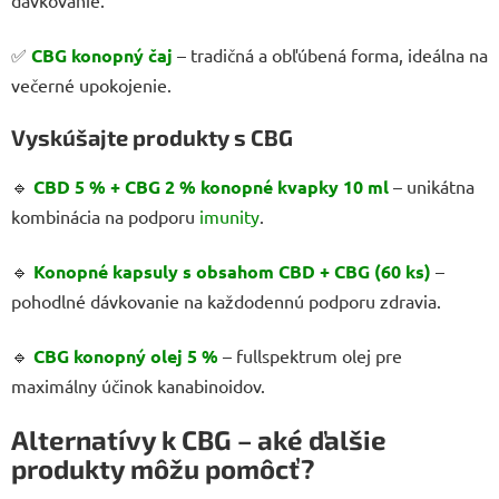
dávkovanie.
✅
CBG konopný čaj
– tradičná a obľúbená forma, ideálna na
večerné upokojenie.
Vyskúšajte produkty s CBG
🔹
CBD 5 % + CBG 2 % konopné kvapky 10 ml
– unikátna
kombinácia na podporu
imunity
.
🔹
Konopné kapsuly s obsahom CBD + CBG (60 ks)
–
pohodlné dávkovanie na každodennú podporu zdravia.
🔹
CBG konopný olej 5 %
– fullspektrum olej pre
maximálny účinok kanabinoidov.
Alternatívy k CBG – aké ďalšie
produkty môžu pomôcť?