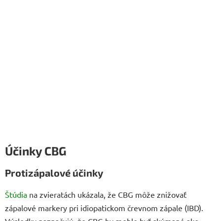
Účinky CBG
Protizápalové účinky
Štúdia
na zvieratách ukázala, že CBG môže znižovať
zápalové markery pri idiopatickom črevnom zápale (IBD).
Výsledky naznačujú, že CBG by mohlo byť skúmané ako