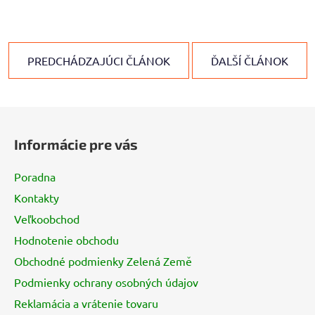
PREDCHÁDZAJÚCI ČLÁNOK
ĎALŠÍ ČLÁNOK
Z
á
Informácie pre vás
p
ä
Poradna
t
Kontakty
i
Veľkoobchod
e
Hodnotenie obchodu
Obchodné podmienky Zelená Země
Podmienky ochrany osobných údajov
Reklamácia a vrátenie tovaru