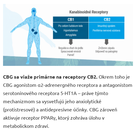
CBG sa viaže primárne na receptory CB2.
Okrem toho je
CBG agonistom α2-adrenergného receptora a antagonistom
serotonínového receptora 5-HT1A – práve týmto
mechanizmom sa vysvetľujú jeho anxiolytické
(protistresové) a antidepresívne účinky. CBG zároveň
aktivuje receptor PPARγ, ktorý zohráva úlohu v
metabolickom zdraví.