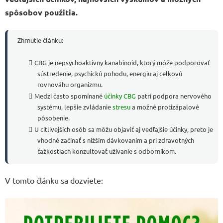
spôsobov použitia.
Zhrnutie článku:
CBG je nepsychoaktívny kanabinoid, ktorý môže podporovať
sústredenie, psychickú pohodu, energiu aj celkovú
rovnováhu organizmu.
Medzi často spomínané
účinky CBG
patrí podpora nervového
systému, lepšie zvládanie
stresu
a možné protizápalové
pôsobenie.
U citlivejších osôb sa môžu objaviť aj vedľajšie účinky, preto je
vhodné začínať s nižším dávkovaním a pri zdravotných
ťažkostiach konzultovať užívanie s odborníkom.
V tomto článku sa dozviete: