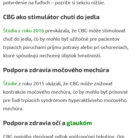
potvrdenie na ľuďoch – pozrite si sekciu nižšie.
CBG ako stimulátor chuti do jedla
Štúdia z roku 2016
preukázala, že CBG môže stimulovať
chuť do jedla, čo by mohlo byť užitočné pre pacientov
trpiacich poruchami príjmu potravy alebo pri ochoreniach,
ktoré spôsobujú nechcený úbytok hmotnosti.
Podpora zdravia močového mechúra
Štúdie
z roku 2015 ukázali, že CBG môže znižovať
kontrakcie močového mechúra, čo by mohlo byť prínosné
pre ľudí trpiacich syndrómom hyperaktívneho močového
mechúra.
Podpora zdravia očí a
glaukóm
CBG pomáha zlepšovať odtok vnútroočnej tekutiny, čím