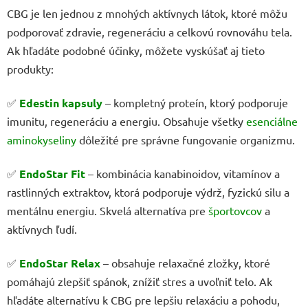
CBG je len jednou z mnohých aktívnych látok, ktoré môžu
podporovať zdravie, regeneráciu a celkovú rovnováhu tela.
Ak hľadáte podobné účinky, môžete vyskúšať aj tieto
produkty:
✅
Edestin kapsuly
– kompletný proteín, ktorý podporuje
imunitu, regeneráciu a energiu. Obsahuje všetky
esenciálne
aminokyseliny
dôležité pre správne fungovanie organizmu.
✅
EndoStar Fit
– kombinácia kanabinoidov, vitamínov a
rastlinných extraktov, ktorá podporuje výdrž, fyzickú silu a
mentálnu energiu. Skvelá alternatíva pre
športovcov
a
aktívnych ľudí.
✅
EndoStar Relax
– obsahuje relaxačné zložky, ktoré
pomáhajú zlepšiť spánok, znížiť stres a uvoľniť telo. Ak
hľadáte alternatívu k CBG pre lepšiu relaxáciu a pohodu,