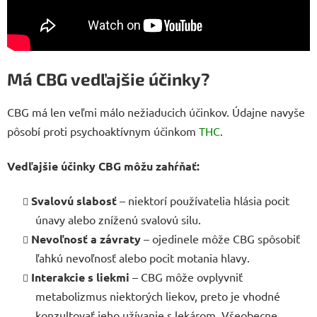
Má CBG vedľajšie účinky?
CBG má len veľmi málo nežiaducich účinkov. Údajne navyše
pôsobí proti psychoaktívnym účinkom
THC
.
Vedľajšie účinky CBG môžu zahŕňať:
Svalovú slabosť
– niektorí používatelia hlásia pocit
únavy alebo zníženú svalovú silu.
Nevoľnosť a závraty
– ojedinele môže CBG spôsobiť
ľahkú nevoľnosť alebo pocit motania hlavy.
Interakcie s liekmi
– CBG môže ovplyvniť
metabolizmus niektorých liekov, preto je vhodné
konzultovať jeho užívanie s lekárom. Všeobecne