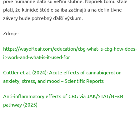
prvé humánne dáta sú veľmi sľubné. Napriek tomu stále
platí, že klinické štúdie sa iba začínajú a na definitívne
závery bude potrebný ďalší výskum.
Zdroje:
https://wayofleaf.com/education/cbg-what-is-cbg-how-does-
it-work-and-what-is-it-used-for
Cuttler et al. (2024): Acute effects of cannabigerol on
anxiety, stress, and mood – Scientific Reports
Anti-inflammatory effects of CBG via JAK/STAT/NFκB
pathway (2025)