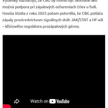
možná podpora pri zápalových ochoreniach čriev u ľudí.
Novšia štúdia z roku 2025 potom potvrdila, že CBG potláča
zápaly prostredníctvom signálnych dráh JAK/STAT a NF-κB
– kľúčového regulátora prozápalových génov.