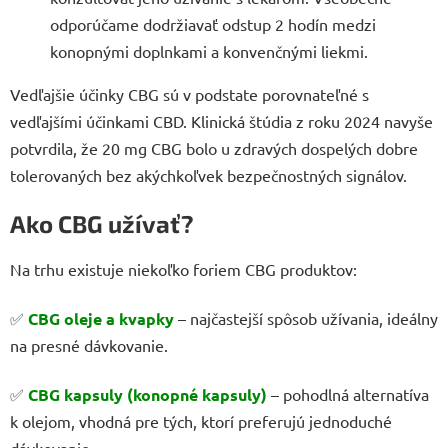
odporúčame dodržiavať odstup 2 hodín medzi
konopnými doplnkami a konvenčnými liekmi.
Vedľajšie účinky CBG sú v podstate porovnateľné s
vedľajšími účinkami CBD. Klinická štúdia z roku 2024 navyše
potvrdila, že 20 mg CBG bolo u zdravých dospelých dobre
tolerovaných bez akýchkoľvek bezpečnostných signálov.
Ako CBG užívať?
Na trhu existuje niekoľko foriem CBG produktov:
✅
CBG oleje a kvapky
– najčastejší spôsob užívania, ideálny
na presné dávkovanie.
✅
CBG kapsuly (konopné kapsuly)
– pohodlná alternatíva
k olejom, vhodná pre tých, ktorí preferujú jednoduché