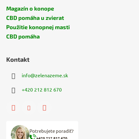
Magazín o konope
CBD pomáha u zvierat
Použitie konopnej masti
CBD pomáha
Kontakt
info
@
zelenazeme.sk
+420 212 812 670
Potrebujete poradiť?
+420 212 812 670