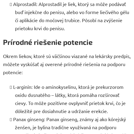
Alprostadil: Alprostadil je liek, ktorý sa môže podávať
buď injekčne do penisu, alebo vo forme liečivého gélu
či aplikácie do močovej trubice. Pôsobí na zvýšenie
prietoku krvi do penisu.
Prírodné riešenie potencie
Okrem liekov, ktoré sú väčšinou viazané na lekársky predpis,
môžete vyskúšať aj overené prírodné riešenia na podporu
potencie:
L-arginín: Ide o aminokyselinu, ktorá je prekurzorom
oxidu dusnatého – látky, ktorá pomáha rozširovať
cievy. To môže pozitívne ovplyvniť prietok krvi, čo je
dôležité pre dosiahnutie a udržanie erekcie.
Panax ginseng: Panax ginseng, známy aj ako kórejský
ženšen, je bylina tradične využívaná na podporu