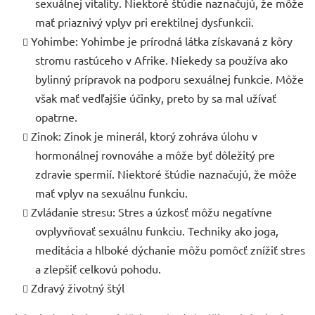
sexuálnej vitality. Niektoré štúdie naznačujú, že môže
mať priaznivý vplyv pri erektilnej dysfunkcii.
Yohimbe: Yohimbe je prírodná látka získavaná z kôry
stromu rastúceho v Afrike. Niekedy sa používa ako
bylinný prípravok na podporu sexuálnej funkcie. Môže
však mať vedľajšie účinky, preto by sa mal užívať
opatrne.
Zinok: Zinok je minerál, ktorý zohráva úlohu v
hormonálnej rovnováhe a môže byť dôležitý pre
zdravie spermií. Niektoré štúdie naznačujú, že môže
mať vplyv na sexuálnu funkciu.
Zvládanie stresu: Stres a úzkosť môžu negatívne
ovplyvňovať sexuálnu funkciu. Techniky ako joga,
meditácia a hlboké dýchanie môžu pomôcť znížiť stres
a zlepšiť celkovú pohodu.
Zdravý životný štýl