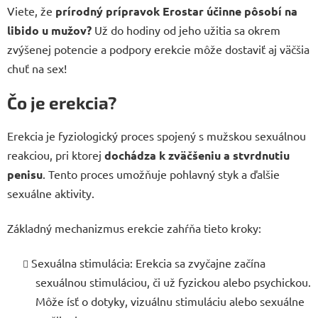
Viete, že
prírodný prípravok Erostar účinne pôsobí na
libido u mužov?
Už do hodiny od jeho užitia sa okrem
zvýšenej potencie a podpory erekcie môže dostaviť aj väčšia
chuť na sex!
Čo je erekcia?
Erekcia je fyziologický proces spojený s mužskou sexuálnou
reakciou, pri ktorej
dochádza k zväčšeniu a stvrdnutiu
penisu
. Tento proces umožňuje pohlavný styk a ďalšie
sexuálne aktivity.
Základný mechanizmus erekcie zahŕňa tieto kroky:
Sexuálna stimulácia: Erekcia sa zvyčajne začína
sexuálnou stimuláciou, či už fyzickou alebo psychickou.
Môže ísť o dotyky, vizuálnu stimuláciu alebo sexuálne