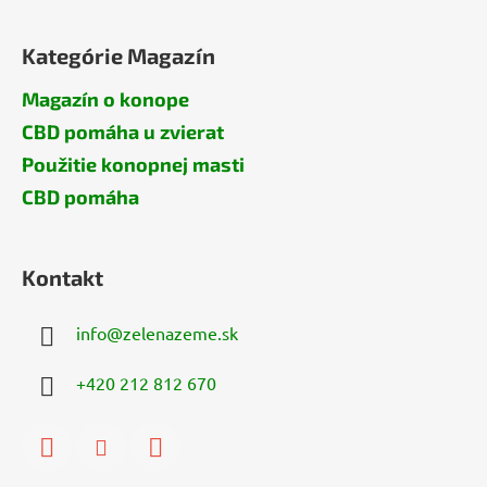
Kategórie Magazín
Magazín o konope
CBD pomáha u zvierat
Použitie konopnej masti
CBD pomáha
Kontakt
info
@
zelenazeme.sk
+420 212 812 670