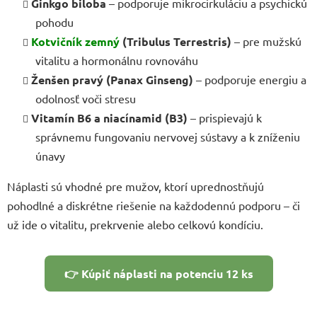
Ginkgo biloba
– podporuje mikrocirkuláciu a psychickú
pohodu
Kotvičník zemný
(Tribulus Terrestris)
– pre mužskú
vitalitu a hormonálnu rovnováhu
Ženšen pravý (Panax Ginseng)
– podporuje energiu a
odolnosť voči stresu
Vitamín B6 a niacínamid (B3)
– prispievajú k
správnemu fungovaniu nervovej sústavy a k zníženiu
únavy
Náplasti sú vhodné pre mužov, ktorí uprednostňujú
pohodlné a diskrétne riešenie na každodennú podporu – či
už ide o vitalitu, prekrvenie alebo celkovú kondíciu.
👉 Kúpiť náplasti na potenciu 12 ks