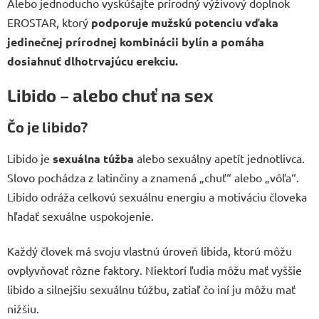
Alebo jednoducho vyskúšajte prírodný výživový doplnok
EROSTAR, ktorý
podporuje mužskú potenciu vďaka
jedinečnej prírodnej kombinácii bylín a pomáha
dosiahnuť
dlhotrvajúcu erekciu.
Libido – alebo chuť na sex
Čo je libido?
Libido je
sexuálna túžba
alebo sexuálny apetít jednotlivca.
Slovo pochádza z latinčiny a znamená „chuť“ alebo „vôľa“.
Libido odráža celkovú sexuálnu energiu a motiváciu človeka
hľadať sexuálne uspokojenie.
Každý človek má svoju vlastnú úroveň libida, ktorú môžu
ovplyvňovať rôzne faktory. Niektorí ľudia môžu mať vyššie
libido a silnejšiu sexuálnu túžbu, zatiaľ čo iní ju môžu mať
nižšiu.