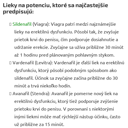
Lieky na potenciu, ktoré sa najčastejšie
predpisujú:
Sildenafil
(Viagra): Viagra patrí medzi najznámejšie
lieky na erektilnú dysfunkciu. Pôsobí tak, že zvyšuje
prietok krvi do penisu, čím podporuje dosiahnutie a
udržanie erekcie. Zvyčajne sa užíva približne 30 minút
až 1 hodinu pred plánovaným pohlavným stykom.
Vardenafil (Levitra): Vardenafil je ďalší liek na erektilnú
dysfunkciu, ktorý pôsobí podobným spôsobom ako
sildenafil. Účinok sa zvyčajne začína približne do 30
minút a trvá niekoľko hodín.
Avanafil (Stendra): Avanafil je pomerne nový liek na
erektilnú dysfunkciu, ktorý tiež podporuje zvýšenie
prietoku krvi do penisu. V porovnaní s niektorými
inými liekmi môže mať rýchlejší nástup účinku, často
už približne za 15 minút.