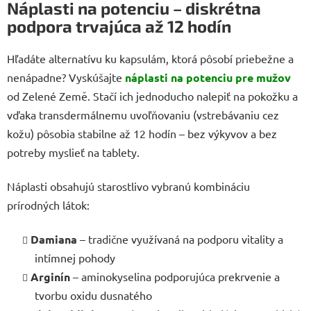
Náplasti na potenciu – diskrétna
podpora trvajúca až 12 hodín
Hľadáte alternatívu ku kapsulám, ktorá pôsobí priebežne a
nenápadne? Vyskúšajte
náplasti na potenciu pre mužov
od Zelené Země. Stačí ich jednoducho nalepiť na pokožku a
vďaka transdermálnemu uvoľňovaniu (vstrebávaniu cez
kožu) pôsobia stabilne až 12 hodín – bez výkyvov a bez
potreby myslieť na tablety.
Náplasti obsahujú starostlivo vybranú kombináciu
prírodných látok:
Damiana
– tradične využívaná na podporu vitality a
intímnej pohody
Arginín
– aminokyselina podporujúca prekrvenie a
tvorbu oxidu dusnatého