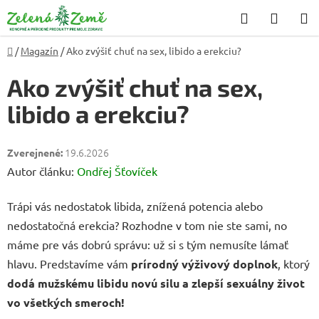
Prejsť
Hľadať
NÁKU
na
KOŠÍK
obsah
Domov
/
Magazín
/
Ako zvýšiť chuť na sex, libido a erekciu?
Ako zvýšiť chuť na sex,
libido a erekciu?
19.6.2026
Autor článku:
Ondřej Šťovíček
Trápi vás nedostatok libida, znížená potencia alebo
nedostatočná erekcia? Rozhodne v tom nie ste sami, no
máme pre vás dobrú správu: už si s tým nemusíte lámať
hlavu. Predstavíme vám
prírodný výživový doplnok
, ktorý
dodá mužskému libidu novú silu a zlepší sexuálny život
vo všetkých smeroch!