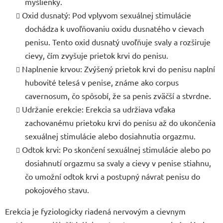
myšlienky.
Oxid dusnatý: Pod vplyvom sexuálnej stimulácie
dochádza k uvoľňovaniu oxidu dusnatého v cievach
penisu. Tento oxid dusnatý uvoľňuje svaly a rozširuje
cievy, čím zvyšuje prietok krvi do penisu.
Naplnenie krvou: Zvýšený prietok krvi do penisu naplní
hubovité telesá v penise, známe ako corpus
cavernosum, čo spôsobí, že sa penis zväčší a stvrdne.
Udržanie erekcie: Erekcia sa udržiava vďaka
zachovanému prietoku krvi do penisu až do ukončenia
sexuálnej stimulácie alebo dosiahnutia orgazmu.
Odtok krvi: Po skončení sexuálnej stimulácie alebo po
dosiahnutí orgazmu sa svaly a cievy v penise stiahnu,
čo umožní odtok krvi a postupný návrat penisu do
pokojového stavu.
Erekcia je fyziologicky riadená nervovým a cievnym