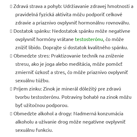
Zdravá strava a pohyb: Udržiavanie zdravej hmotnosti a
pravidelná fyzická aktivita môžu podporiť celkové
zdravie a priaznivo ovplyvniť hormonálnu rovnováhu.
Dostatok spánku: Nedostatok spánku môže negatívne
ovplyvniť hormóny vrátane
testosterónu
, čo môže
znížiť libido. Doprajte si dostatok kvalitného spánku.
Obmedzte stres: Praktizovanie techník na zníženie
stresu, ako je joga alebo meditácia, môže pomôcť
zmierniť úzkosť a stres, čo môže priaznivo ovplyvniť
sexuálnu túžbu.
Príjem zinku: Zinok je minerál dôležitý pre zdravú
tvorbu testosterónu. Potraviny bohaté na zinok môžu
byť užitočnou podporou.
Obmedzte alkohol a drogy: Nadmerná konzumácia
alkoholu a užívanie drog môže negatívne ovplyvniť
sexuálnu funkciu.