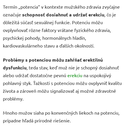
Termín „potencia“ v kontexte mužského zdravia zvyčajne
označuje
schopnosť dosiahnuť a udržať erekciu
, čo je
dôležitá súčasť sexuálnej funkcie. Potenciu môžu
ovplyvňovať rôzne faktory vrátane fyzického zdravia,
psychickej pohody, hormonálnych hladín,
kardiovaskulárneho stavu a ďalších okolností.
Problémy s potenciou môžu zahŕňať erektilnú
dysfunkciu
, teda stav, keď muž nie je schopný dosiahnuť
alebo udržať dostatočne pevnú
erekciu
na uspokojivý
pohlavný styk. Ťažkosti s potenciou môžu ovplyvniť kvalitu
života a zároveň môžu signalizovať aj možné zdravotné
problémy.
Mnoho mužov siaha po konvenčných liekoch na potenciu,
prípadne hľadá prírodné riešenie.