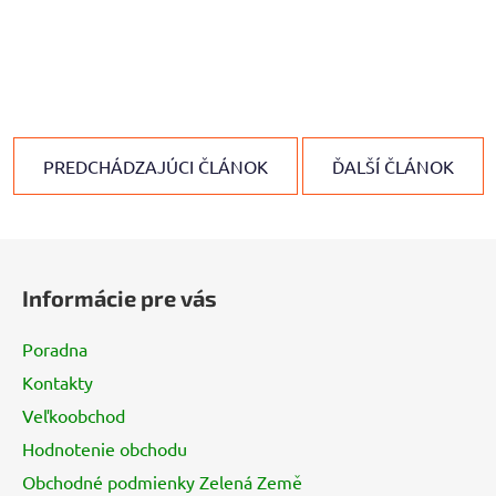
PREDCHÁDZAJÚCI ČLÁNOK
ĎALŠÍ ČLÁNOK
Z
á
Informácie pre vás
p
ä
Poradna
t
Kontakty
i
Veľkoobchod
e
Hodnotenie obchodu
Obchodné podmienky Zelená Země