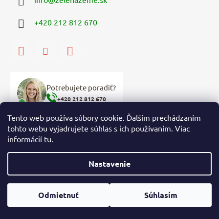
+420 212 812 670
Potrebujete poradiť?
+420 212 812 670
Tento web používa súbory cookie. Ďalším prechádzaním
tohto webu vyjadrujete súhlas s ich používaním. Viac
Prijímame online platby
informácií
tu
.
Nastavenie
Odmietnuť
Súhlasím
Facebook
+420 212 812 670 | info@zelenazeme.sk