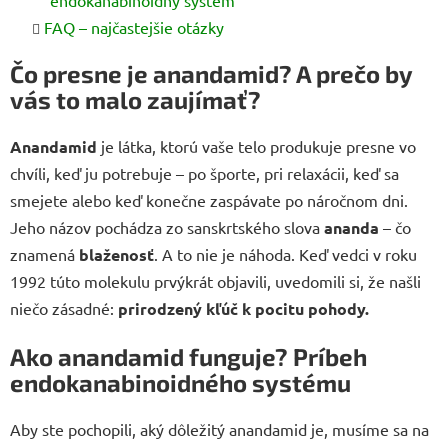
endokanabinoidný systém
FAQ – najčastejšie otázky
Čo presne je anandamid? A prečo by
vás to malo zaujímať?
Anandamid
je látka, ktorú vaše telo produkuje presne vo
chvíli, keď ju potrebuje – po športe, pri relaxácii, keď sa
smejete alebo keď konečne zaspávate po náročnom dni.
Jeho názov pochádza zo sanskrtského slova
ananda
– čo
znamená
blaženosť
. A to nie je náhoda. Keď vedci v roku
1992 túto molekulu prvýkrát objavili, uvedomili si, že našli
niečo zásadné:
prirodzený kľúč k pocitu pohody.
Ako anandamid funguje? Príbeh
endokanabinoidného systému
Aby ste pochopili, aký dôležitý anandamid je, musíme sa na