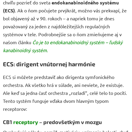
chvíľu pozrieť do sveta
endokanabinoidného systému
(ECS)
. Ak o ňom počujete prvýkrát, možno vás prekvapí, že
bol objavený až v 90. rokoch – a napriek tomu je dnes
považovaný za jeden z najdôležitejších regulačných
systémov v tele. Podrobnejšie sa o ňom zmieňujeme aj v
našom článku
Čo je to endokanabinoidný systém – ľudský
kanabinoidný systém
.
ECS: dirigent vnútornej harmónie
ECS si môžete predstaviť ako dirigenta symfonického
orchestra. Ak všetko hrá v súlade, ani neviete, že existuje.
Ale keď sa jedna časť orchestra „rozladí“, celé telo to pocíti.
Tento systém funguje vďaka dvom hlavným typom
receptorov:
CB1
receptory
– predovšetkým v mozgu
Ovplyvňujú náladu, pamäť, motiváciu, vnímanie bolesti, chuť