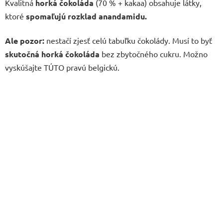
Kvalitná
horká čokoláda
(70 % + kakaa) obsahuje látky,
ktoré
spomaľujú rozklad anandamidu.
Ale pozor:
nestačí zjesť celú tabuľku čokolády. Musí to byť
skutočná horká čokoláda
bez zbytočného cukru. Možno
vyskúšajte TÚTO pravú belgickú.