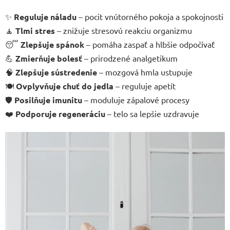
✨
Reguluje náladu
– pocit vnútorného pokoja a spokojnosti
🧘
Tlmi stres
– znižuje stresovú reakciu organizmu
😴
Zlepšuje spánok
– pomáha zaspať a hlbšie odpočívať
💪
Zmierňuje bolesť
– prirodzené analgetikum
🧠
Zlepšuje sústredenie
– mozgová hmla ustupuje
🍽️
Ovplyvňuje chuť do jedla
– reguluje apetít
🛡️
Posilňuje imunitu
– moduluje zápalové procesy
❤️
Podporuje regeneráciu
– telo sa lepšie uzdravuje