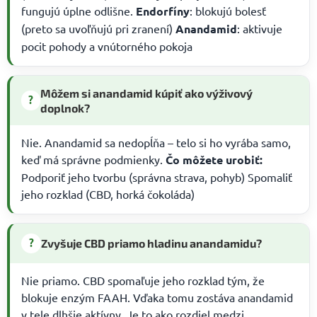
fungujú úplne odlišne.
Endorfíny
: blokujú bolesť
(preto sa uvoľňujú pri zranení)
Anandamid
: aktivuje
pocit pohody a vnútorného pokoja
Môžem si anandamid kúpiť ako výživový
?
doplnok?
Nie. Anandamid sa nedopĺňa – telo si ho vyrába samo,
keď má správne podmienky.
Čo môžete urobiť:
Podporiť jeho tvorbu (správna strava, pohyb) Spomaliť
jeho rozklad (CBD, horká čokoláda)
?
Zvyšuje CBD priamo hladinu anandamidu?
Nie priamo. CBD spomaľuje jeho rozklad tým, že
blokuje enzým FAAH. Vďaka tomu zostáva anandamid
v tele dlhšie aktívny. Je to ako rozdiel medzi