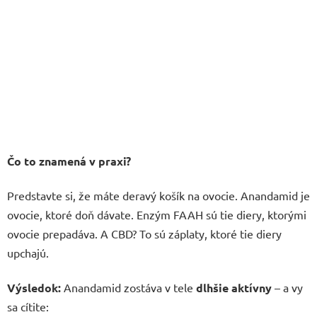
Čo to znamená v praxi?
Predstavte si, že máte deravý košík na ovocie. Anandamid je
ovocie, ktoré doň dávate. Enzým FAAH sú tie diery, ktorými
ovocie prepadáva. A CBD? To sú záplaty, ktoré tie diery
upchajú.
Výsledok:
Anandamid zostáva v tele
dlhšie aktívny
– a vy
sa cítite: