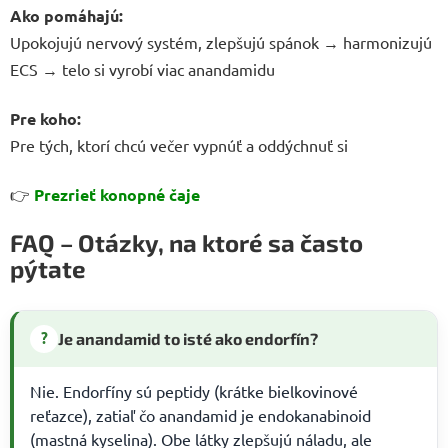
Ako pomáhajú:
Upokojujú nervový systém, zlepšujú spánok → harmonizujú
ECS → telo si vyrobí viac anandamidu
Pre koho:
Pre tých, ktorí chcú večer vypnúť a oddýchnuť si
👉
Prezrieť konopné čaje
FAQ – Otázky, na ktoré sa často
pýtate
?
Je anandamid to isté ako endorfín?
Nie. Endorfíny sú peptidy (krátke bielkovinové
reťazce), zatiaľ čo anandamid je endokanabinoid
(mastná kyselina). Obe látky zlepšujú náladu, ale