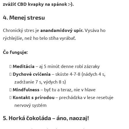
zvážiť CBD kvapky na spánok :-).
4. Menej stresu
Chronický stres je
anandamidový upír.
Vysáva ho
rýchlejšie, než ho telo stíha vyrábať.
Čo funguje:
Meditácia
– aj 5 minút denne robí zázraky
Dychové cvičenia
– skúste 4-7-8 (nádych 4 s,
zadržanie 7 s, výdych 8 s)
Mindfulness
– byť tu a teraz, nie v hlave
Kontakt s prírodou
– prechádzka v lese resetuje
nervový systém
5. Horká čokoláda – áno, naozaj!