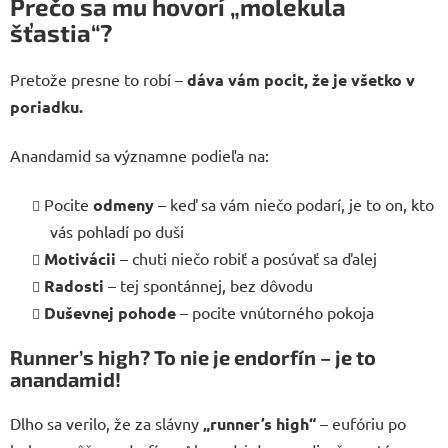
Prečo sa mu hovorí „molekula
šťastia“?
Pretože presne to robí –
dáva vám pocit, že je všetko v
poriadku.
Anandamid sa významne podieľa na:
Pocite
odmeny
– keď sa vám niečo podarí, je to on, kto
vás pohladí po duši
Motivácii
– chuti niečo robiť a posúvať sa ďalej
Radosti
– tej spontánnej, bez dôvodu
Duševnej pohode
– pocite vnútorného pokoja
Runner’s high? To nie je endorfín – je to
anandamid!
Dlho sa verilo, že za slávny
„runner’s high“
– eufóriu po