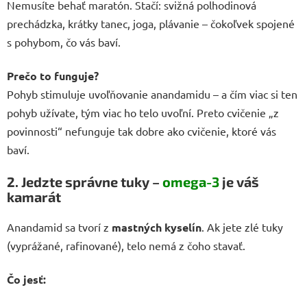
Nemusíte behať maratón. Stačí: svižná polhodinová
prechádzka, krátky tanec, joga, plávanie – čokoľvek spojené
s pohybom, čo vás baví.
Prečo to funguje?
Pohyb stimuluje uvoľňovanie anandamidu – a čím viac si ten
pohyb užívate, tým viac ho telo uvoľní. Preto cvičenie „z
povinnosti“ nefunguje tak dobre ako cvičenie, ktoré vás
baví.
2. Jedzte správne tuky –
omega-3
je váš
kamarát
Anandamid sa tvorí z
mastných kyselín
. Ak jete zlé tuky
(vyprážané, rafinované), telo nemá z čoho stavať.
Čo jesť: