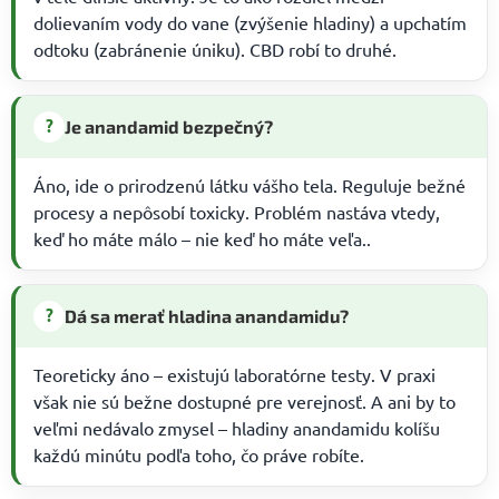
dolievaním vody do vane (zvýšenie hladiny) a upchatím
odtoku (zabránenie úniku). CBD robí to druhé.
?
Je anandamid bezpečný?
Áno, ide o prirodzenú látku vášho tela. Reguluje bežné
procesy a nepôsobí toxicky. Problém nastáva vtedy,
keď ho máte málo – nie keď ho máte veľa..
?
Dá sa merať hladina anandamidu?
Teoreticky áno – existujú laboratórne testy. V praxi
však nie sú bežne dostupné pre verejnosť. A ani by to
veľmi nedávalo zmysel – hladiny anandamidu kolíšu
každú minútu podľa toho, čo práve robíte.