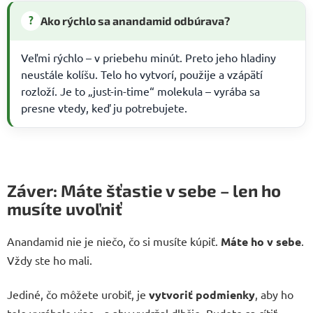
?
Ako rýchlo sa anandamid odbúrava?
Veľmi rýchlo – v priebehu minút. Preto jeho hladiny
neustále kolíšu. Telo ho vytvorí, použije a vzápätí
rozloží. Je to „just-in-time“ molekula – vyrába sa
presne vtedy, keď ju potrebujete.
Záver: Máte šťastie v sebe – len ho
musíte uvoľniť
Anandamid nie je niečo, čo si musíte kúpiť.
Máte ho v sebe
.
Vždy ste ho mali.
Jediné, čo môžete urobiť, je
vytvoriť podmienky
, aby ho
telo vyrábalo viac – a aby vydržal dlhšie. Budete sa cítiť