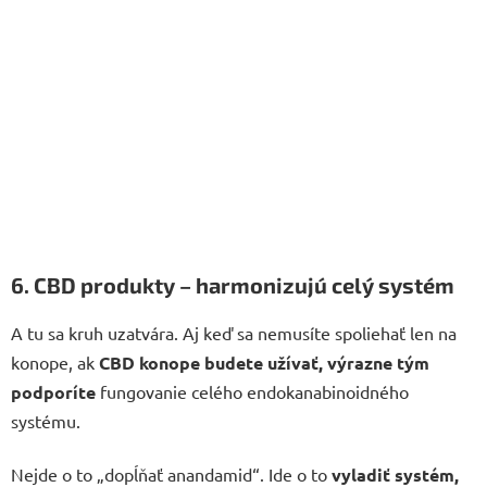
6. CBD produkty – harmonizujú celý systém
A tu sa kruh uzatvára. Aj keď sa nemusíte spoliehať len na
konope, ak
CBD konope budete užívať, výrazne tým
podporíte
fungovanie celého endokanabinoidného
systému.
Nejde o to „dopĺňať anandamid“. Ide o to
vyladiť systém,