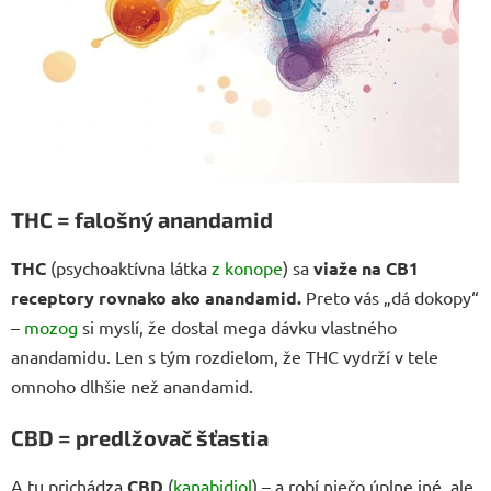
THC = falošný anandamid
THC
(psychoaktívna látka
z konope
) sa
viaže na CB1
receptory rovnako ako anandamid.
Preto vás „dá dokopy“
–
mozog
si myslí, že dostal mega dávku vlastného
anandamidu. Len s tým rozdielom, že THC vydrží v tele
omnoho dlhšie než anandamid.
CBD = predlžovač šťastia
A tu prichádza
CBD
(
kanabidiol
) – a robí niečo úplne iné, ale