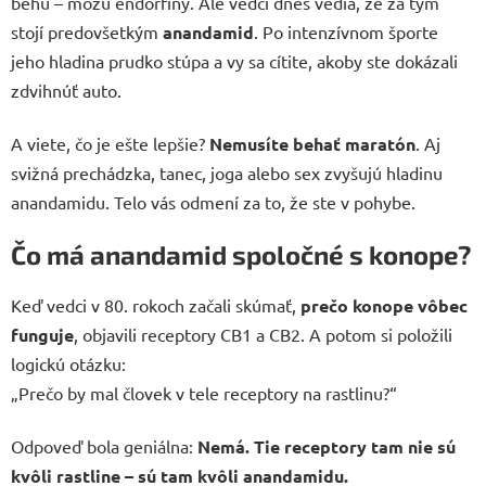
behu – môžu endorfíny. Ale vedci dnes vedia, že za tým
stojí predovšetkým
anandamid
. Po intenzívnom športe
jeho hladina prudko stúpa a vy sa cítite, akoby ste dokázali
zdvihnúť auto.
A viete, čo je ešte lepšie?
Nemusíte behať maratón
. Aj
svižná prechádzka, tanec, joga alebo sex zvyšujú hladinu
anandamidu. Telo vás odmení za to, že ste v pohybe.
Čo má anandamid spoločné s konope?
Keď vedci v 80. rokoch začali skúmať,
prečo konope vôbec
funguje
, objavili receptory CB1 a CB2. A potom si položili
logickú otázku:
„Prečo by mal človek v tele receptory na rastlinu?“
Odpoveď bola geniálna:
Nemá. Tie receptory tam nie sú
kvôli rastline – sú tam kvôli anandamidu.