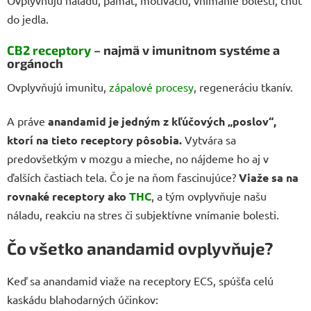
do jedla.
CB2 receptory
– najmä v imunitnom systéme a
orgánoch
Ovplyvňujú imunitu,
zápalové procesy
, regeneráciu tkanív.
A práve
anandamid je jedným z kľúčových „poslov“,
ktorí na tieto receptory pôsobia.
Vytvára sa
predovšetkým v mozgu a mieche, no nájdeme ho aj v
ďalších častiach tela. Čo je na ňom fascinujúce?
Viaže sa na
rovnaké receptory ako
THC
, a tým ovplyvňuje našu
náladu, reakciu na stres či subjektívne vnímanie bolesti.
Čo všetko anandamid ovplyvňuje?
Keď sa anandamid viaže na receptory ECS, spúšťa celú
kaskádu blahodarných účinkov: