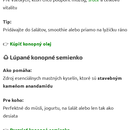
vitalitu
Tip:
Pridávajte do šalátov, smoothie alebo priamo na lyžičku ráno
👉
Kúpiť konopný olej
🌰
Lúpané konopné semienko
Ako pomáha:
Zdroj esenciálnych mastných kyselín, ktoré sú
stavebným
kameňom anandamidu
Pre koho:
Perfektné do müsli, jogurtu, na šalát alebo len tak ako
desiata
👉
Prezrieť konopné semienka