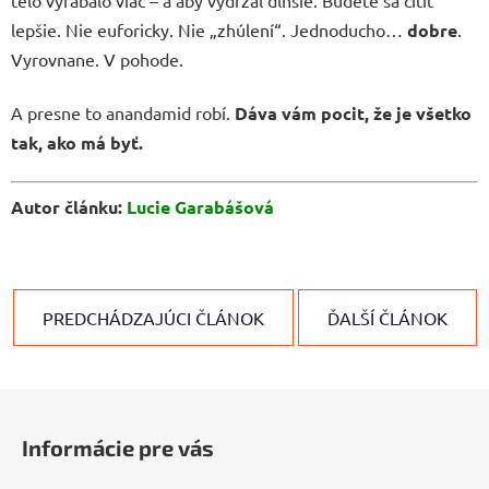
lepšie. Nie euforicky. Nie „zhúlení“. Jednoducho…
dobre
.
Vyrovnane. V pohode.
A presne to anandamid robí.
Dáva vám pocit, že je všetko
tak, ako má byť.
Autor článku:
Lucie Garabášová
PREDCHÁDZAJÚCI ČLÁNOK
ĎALŠÍ ČLÁNOK
Z
á
Informácie pre vás
p
ä