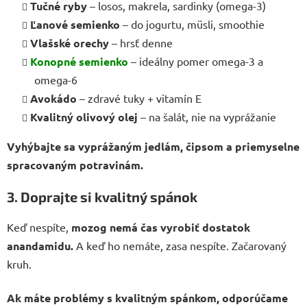
Tučné ryby
– losos, makrela, sardinky (omega-3)
Ľanové semienko
– do jogurtu, müsli, smoothie
Vlašské orechy
– hrsť denne
Konopné semienko
– ideálny pomer omega-3 a
omega-6
Avokádo
– zdravé tuky + vitamín E
Kvalitný olivový olej
– na šalát, nie na vyprážanie
Vyhýbajte sa vyprážaným jedlám, čipsom a priemyselne
spracovaným potravinám.
3. Doprajte si kvalitný spánok
Keď nespíte,
mozog nemá čas vyrobiť dostatok
anandamidu.
A keď ho nemáte, zasa nespíte. Začarovaný
kruh.
Ak máte problémy s kvalitným spánkom, odporúčame