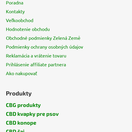
Poradna
t
Kontakty
i
Veľkoobchod
e
Hodnotenie obchodu
Obchodné podmienky Zelená Země
Podmienky ochrany osobných údajov
Reklamácia a vrátenie tovaru
Prihlásenie affiliate partnera
Ako nakupovať
Produkty
CBG produkty
CBD kvapky pre psov
CBD konope
CBD čaj