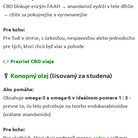
CBD blokuje enzým FAAH → anandamid vydrží v tele dlhšie
→ cítite sa pokojnejšie a vyrovnanejšie
Pre koho:
Pre ľudí v strese, s úzkosťou, nespavosťou alebo jednoducho
pre tých, ktorí chcú byť viac v pohode
👉
Prezrieť CBD oleje
🥄
Konopný olej
(lisovaný za studena)
Ako pomáha:
Obsahuje
omega-3 a omega-6 v ideálnom pomere 1 : 3
–
presne to, čo telo potrebuje na tvorbu endokanabinoidov
(vrátane anandamidu)
Pre koho:
Pre všetkých, ktorí chcú podporiť mozog,
srdce
a celkovú